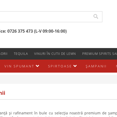
e: 0726 375 473 (L-V 09:00-16:00)
ORII
TEQUILA
VINURI ÎN CUTII DE LEMN
PREMIUM SPIRITS SA
VIN SPUMANT
SPIRTOASE
ŞAMPANII
ii
anță și rafinament în bule cu selecția noastră premium de
șamp