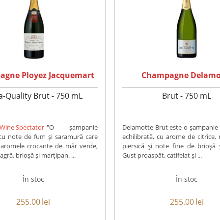
gne Ployez Jacquemart
Champagne Delamo
a-Quality Brut - 750 mL
Brut - 750 mL
 Wine Spectator
"O șampanie
Delamotte Brut este o șampanie 
 cu note de fum și saramură care
echilibrată, cu arome de citrice,
ă aromele crocante de măr verde,
piersică și note fine de brioșă 
ră, brioșă și marțipan. ...
Gust proaspăt, catifelat și ...
În stoc
În stoc
255.00
lei
255.00
lei