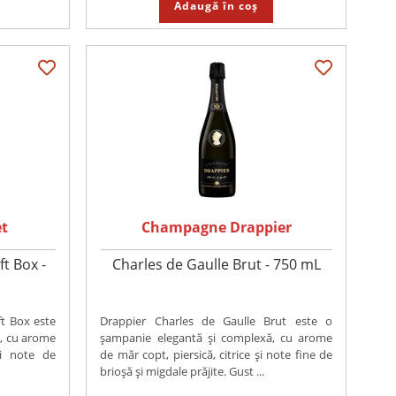
Adaugă în coș
t
Champagne Drappier
t Box -
Charles de Gaulle Brut - 750 mL
ft Box este
Drappier Charles de Gaulle Brut este o
, cu arome
șampanie elegantă și complexă, cu arome
și note de
de măr copt, piersică, citrice și note fine de
brioșă și migdale prăjite. Gust ...