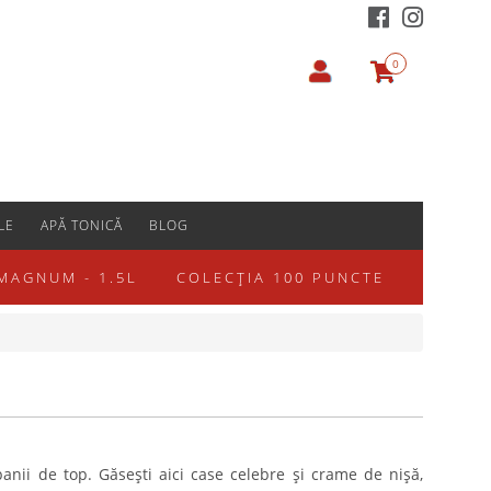
0
LE
APĂ TONICĂ
BLOG
MAGNUM - 1.5L
COLECȚIA 100 PUNCTE
anii de top
. Găsești aici case celebre și crame de nișă,