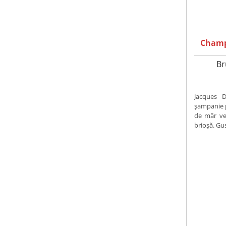
Champ
Br
Jacques D
șampanie p
de măr ver
brioșă. Gust