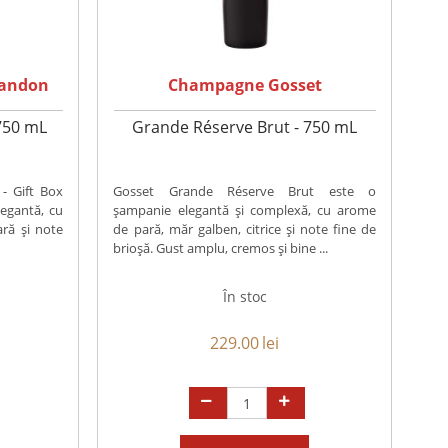
handon
Champagne Gosset
 750 mL
Grande Réserve Brut - 750 mL
- Gift Box
Gosset Grande Réserve Brut este o
egantă, cu
șampanie elegantă și complexă, cu arome
ră și note
de pară, măr galben, citrice și note fine de
brioșă. Gust amplu, cremos și bine ...
În stoc
229.00
lei