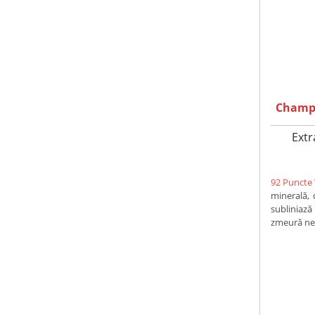
Champa
Extr
92 Puncte
minerală,
subliniaz
zmeură neag