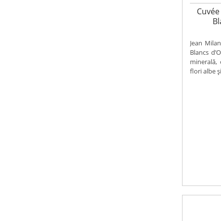
Cuvée 
Bl
Jean Mila
Blancs d’
minerală,
flori albe ș