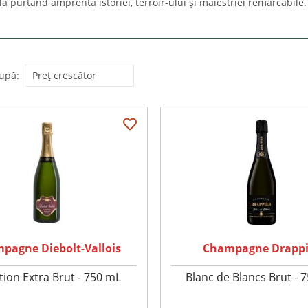
clă purtând amprenta istoriei, terroir-ului și măiestriei remarcabile.
upă:
pagne Diebolt-Vallois
Champagne Drappi
tion Extra Brut - 750 mL
Blanc de Blancs Brut - 