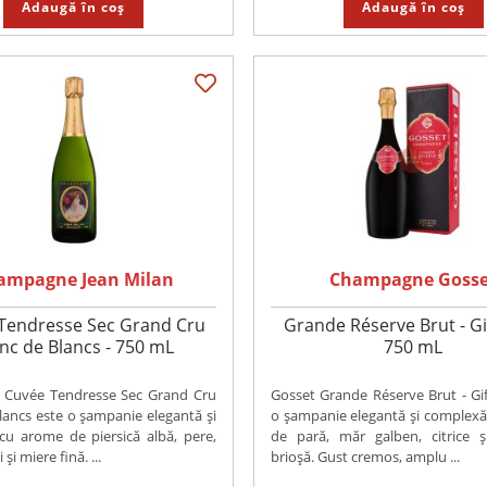
Adaugă în coș
Adaugă în coș
ampagne Jean Milan
Champagne Gosse
Tendresse Sec Grand Cru
Grande Réserve Brut - Gif
nc de Blancs - 750 mL
750 mL
n Cuvée Tendresse Sec Grand Cru
Gosset Grande Réserve Brut - Gi
lancs este o șampanie elegantă și
o șampanie elegantă și complexă
, cu arome de piersică albă, pere,
de pară, măr galben, citrice 
 și miere fină. ...
brioșă. Gust cremos, amplu ...