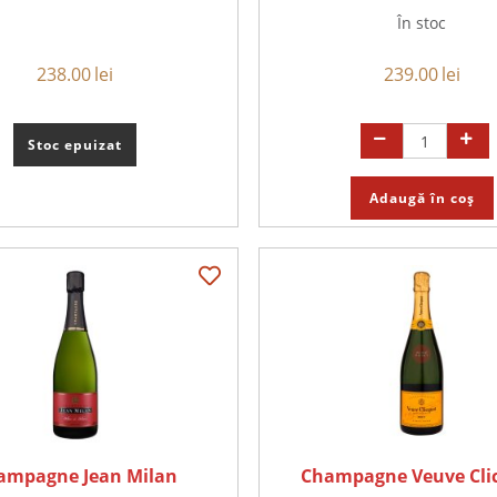
În stoc
238.00
lei
239.00
lei
Stoc epuizat
Adaugă în coș
ampagne Jean Milan
Champagne Veuve Cli