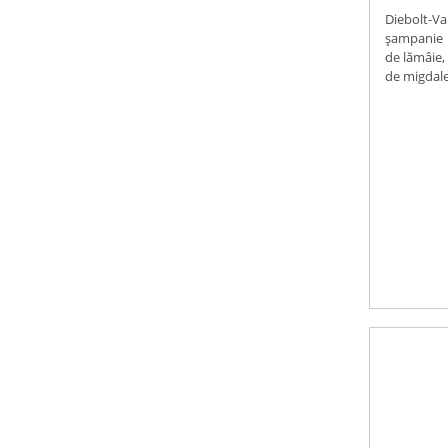
Diebolt-Va
șampanie 
de lămâie, 
de migdale ș