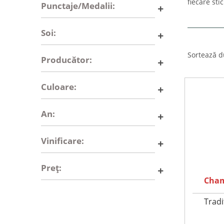
fiecare sti
Punctaje/Medalii:
Soi:
Sortează d
Producător:
Culoare:
An:
Vinificare:
Preț:
Cham
Tradi