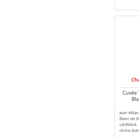
Ch
Cuvée 
Bla
Jean Mila
Blanc de B
catifelată
citrice dulci