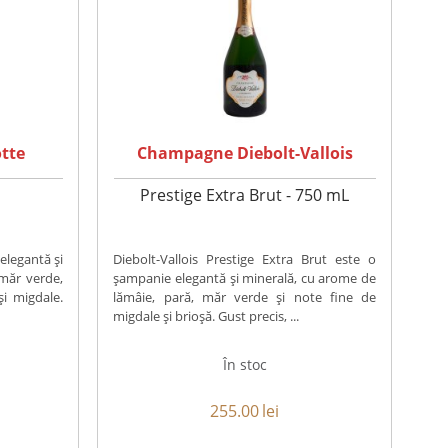
tte
Champagne Diebolt-Vallois
Prestige Extra Brut - 750 mL
elegantă și
Diebolt-Vallois Prestige Extra Brut este o
 măr verde,
șampanie elegantă și minerală, cu arome de
și migdale.
lămâie, pară, măr verde și note fine de
migdale și brioșă. Gust precis, ...
În stoc
255.00
lei