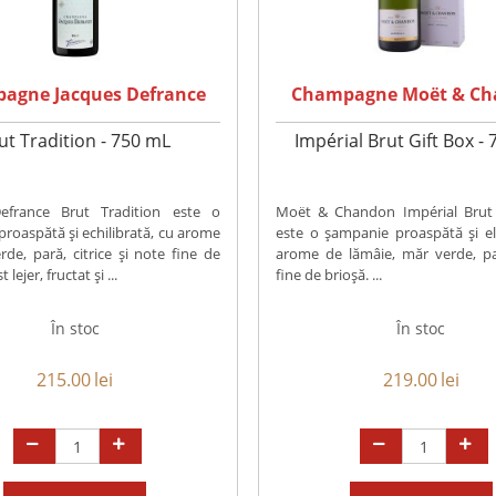
agne Jacques Defrance
Champagne Moët & C
ut Tradition - 750 mL
Impérial Brut Gift Box -
efrance Brut Tradition este o
Moët & Chandon Impérial Brut 
roaspătă și echilibrată, cu arome
este o șampanie proaspătă și el
de, pară, citrice și note fine de
arome de lămâie, măr verde, pa
 lejer, fructat și ...
fine de brioșă. ...
În stoc
În stoc
215.00
lei
219.00
lei