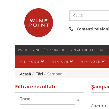
Comenzi telefonic
PACHETE VINURI ÎN PROMOȚIE
VIN ALB DULCE
ACCES
VIN ROȘU
VIN ALB
VIN ROSÉ
Acasă
/
Țări
/
Şampanii
Filtrare rezultate
Şampan
Țara:
Alege eleg