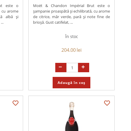
ut este o
Moët & Chandon Impérial Brut este o
, cu arome
șampanie proaspătă și echilibrată, cu arome
că albă și
de citrice, măr verde, pară și note fine de
...
brioșă. Gust catifelat, ...
În stoc
204.00
lei
Adaugă în coș