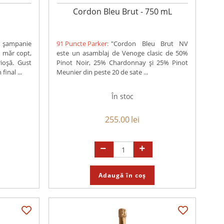
Cordon Bleu Brut - 750 mL
 șampanie
91 Puncte Parker:
"Cordon Bleu Brut NV
e măr copt,
este un asamblaj de Venoge clasic de 50%
rioșă. Gust
Pinot Noir, 25% Chardonnay și 25% Pinot
final ...
Meunier din peste 20 de sate ...
În stoc
255.00
lei
Adaugă în coș