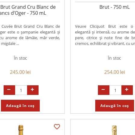
Brut Grand Cru Blanc de
Brut - 750 mL
ancs d’Oger - 750 mL
n Cuvée Brut Grand Cru Blanc de
Veuve Clicquot Brut este o
Oger este o șampanie elegantă și
elegantă și intensă, cu arome d
 cu arome de lămâie, măr verde,
pere, citrice și note fine de b
i migdale ...
cremos, echilibrat și vibrant, cu un 
În stoc
În stoc
245.00
lei
254.00
lei
Adaugă în coș
Adaugă în coș