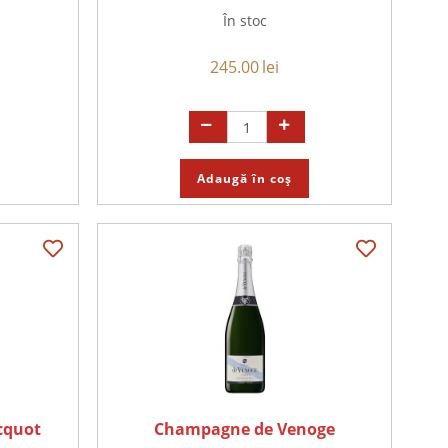
În stoc
245.00
lei
Adaugă în coș
cquot
Champagne de Venoge