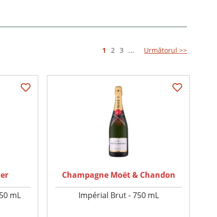
1
2
3
...
Următorul >>
er
Champagne Moët & Chandon
750 mL
Impérial Brut - 750 mL