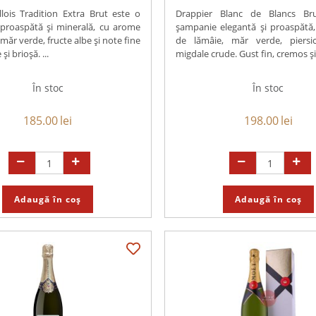
llois Tradition Extra Brut este o
Drappier Blanc de Blancs Br
proaspătă și minerală, cu arome
șampanie elegantă și proaspătă
măr verde, fructe albe și note fine
de lămâie, măr verde, piersi
i brioșă. ...
migdale crude. Gust fin, cremos și 
În stoc
În stoc
185.00
lei
198.00
lei
Adaugă în coș
Adaugă în coș