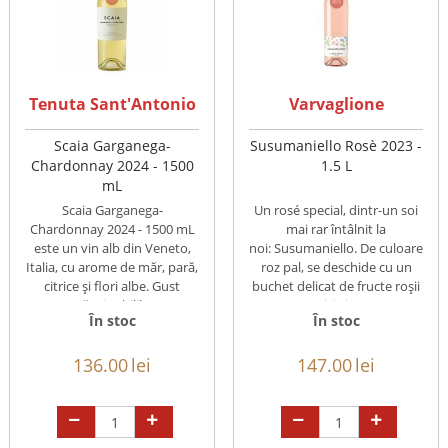
Tenuta Sant'Antonio
Varvaglione
Scaia Garganega-
Susumaniello Rosè 2023 -
Chardonnay 2024 - 1500
1.5 L
mL
Scaia Garganega-
Un rosé special, dintr-un soi
Chardonnay 2024 - 1500 mL
mai rar întâlnit la
este un vin alb din Veneto,
noi: Susumaniello. De culoare
Italia, cu arome de măr, pară,
roz pal, se deschide cu un
citrice și flori albe. Gust
buchet delicat de fructe roșii
proaspăt și echilibrat, cu
mici și ...
În stoc
În stoc
textură ...
136.00
lei
147.00
lei