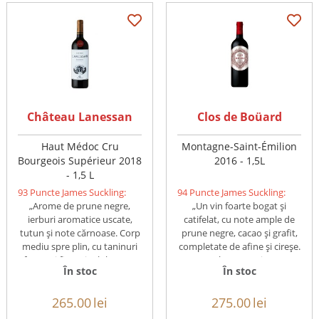
Château Lanessan
Clos de Boüard
Haut Médoc Cru
Montagne-Saint-Émilion
Bourgeois Supérieur 2018
2016 - 1,5L
- 1,5 L
93 Puncte James Suckling:
94 Puncte James Suckling:
„Arome de prune negre,
„Un vin foarte bogat și
ierburi aromatice uscate,
catifelat, cu note ample de
tutun și note cărnoase. Corp
prune negre, cacao și grafit,
mediu spre plin, cu taninuri
completate de afine și cireșe.
ferme și fine. Finalul este ...
Gustul este susținut ...
În stoc
În stoc
265.00
lei
275.00
lei