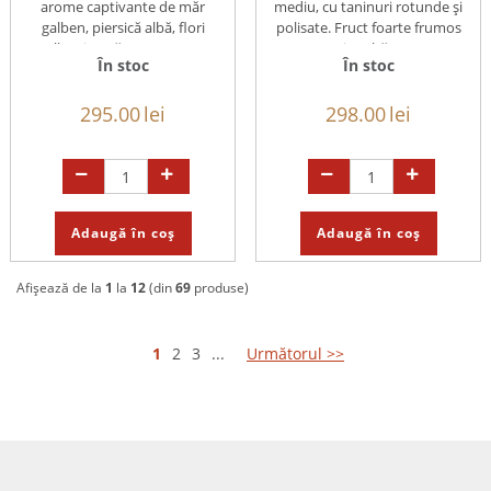
arome captivante de măr
mediu, cu taninuri rotunde și
galben, piersică albă, flori
polisate. Fruct foarte frumos
albe și nucă. Postgust ...
și multă ...
În stoc
În stoc
295.00
lei
298.00
lei
Adaugă în coș
Adaugă în coș
Afișează de la
1
la
12
(din
69
produse)
1
2
3
...
Următorul >>