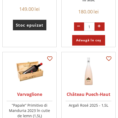
149.00
lei
180.00
lei
Stoc epuizat
Adaugă în coș
Varvaglione
Château Puech-Haut
”Papale” Primitivo di
Argali Rosé 2025 - 1,5L
Manduria 2023 în cutie
de lemn (1,5L)