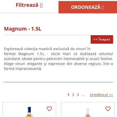
Filtrează
ORDONEAZĂ
Magnum - 1.5L
<< Înapoi
Explorează colecția noastră exclusivă de vinuri în
format
Magnum 1.5 L
- sticle mari ce dublează volumul
standard, ideale pentru petreceri memorabile și ocazii festive.
Alege vinuri elegante și expresive din diverse regiuni, într-o
formă impresionantă.
1
2
3
...
Următorul >>