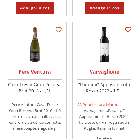
Adaugă în coș
Adaugă în coș
Pere Ventura
Varvaglione
Cava Tresor Gran Reserva
”Paralupi” Appassimento
Brut 2016 - 1,5L
Rosso 2022 - 1,5 L
Pere Ventura Cava Tresor
98 Puncte Luca Maroni:
Gran Reserva Brut 2016 - 1,5
Varvaglione „Paralupi"
L este o cava de înaltă clasă,
Appassimento Rosso 2022 -
cu arome de citrice confiate,
1,5 L este un vin roșu sec din
mere coapte, migdale și
Puglia, Italia, în format
pâine prăjită. ...
Magnum, realizat din ...
În stoc