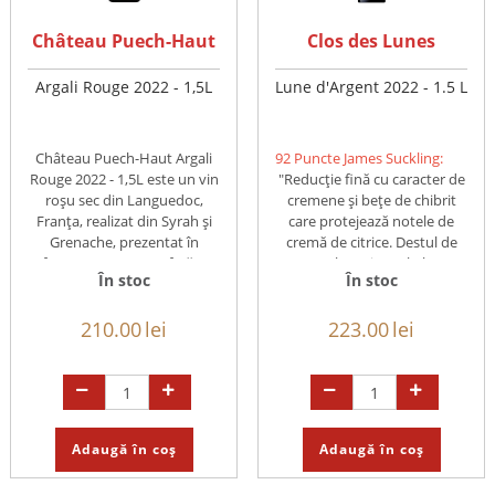
Château Puech-Haut
Clos des Lunes
Argali Rouge 2022 - 1,5L
Lune d'Argent 2022 - 1.5 L
Château Puech-Haut Argali
92 Puncte James Suckling:
Rouge 2022 - 1,5L este un vin
"Reducție fină cu caracter de
roșu sec din Languedoc,
cremene și bețe de chibrit
Franța, realizat din Syrah și
care protejează notele de
Grenache, prezentat în
cremă de citrice. Destul de
format Magnum. Oferă ...
corpolent și amplu la ...
În stoc
În stoc
210.00
lei
223.00
lei
Adaugă în coș
Adaugă în coș