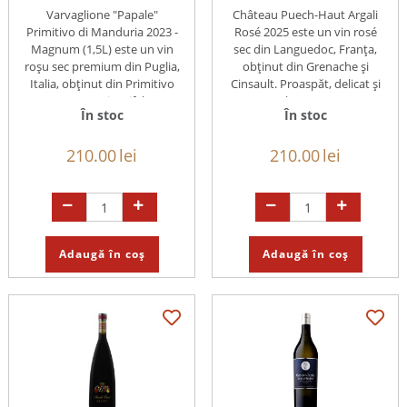
Varvaglione "Papale"
Château Puech-Haut Argali
Primitivo di Manduria 2023 -
Rosé 2025 este un vin rosé
Magnum (1,5L) este un vin
sec din Languedoc, Franța,
roșu sec premium din Puglia,
obținut din Grenache și
Italia, obținut din Primitivo
Cinsault. Proaspăt, delicat și
100%. Intens și catifelat, cu
elegant, ...
În stoc
În stoc
arome ...
210.00
lei
210.00
lei
Adaugă în coș
Adaugă în coș