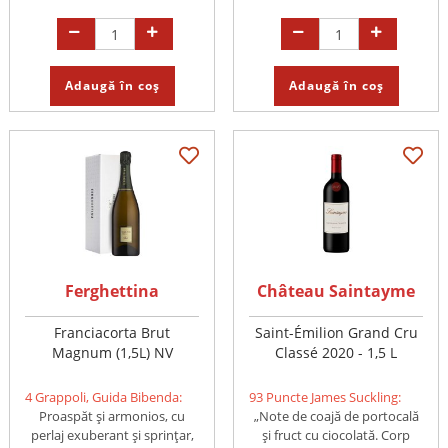
Adaugă în coș
Adaugă în coș
Ferghettina
Château Saintayme
Franciacorta Brut
Saint-Émilion Grand Cru
Magnum (1,5L) NV
Classé 2020 - 1,5 L
4 Grappoli, Guida Bibenda:
93 Puncte James Suckling:
Proaspăt și armonios, cu
„Note de coajă de portocală
perlaj exuberant și sprințar,
și fruct cu ciocolată. Corp