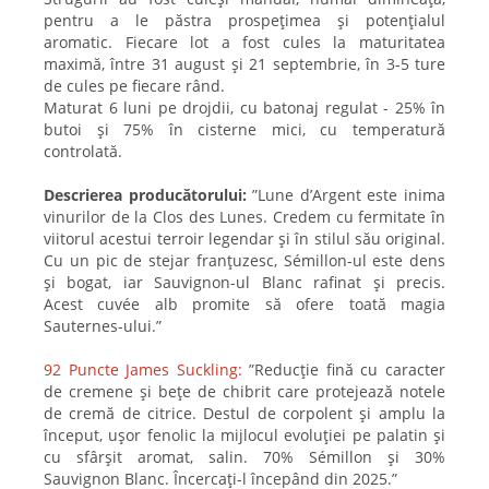
pentru a le păstra prospețimea și potențialul
aromatic. Fiecare lot a fost cules la maturitatea
maximă, între 31 august și 21 septembrie, în 3-5 ture
de cules pe fiecare rând.
Maturat 6 luni pe drojdii, cu batonaj regulat - 25% în
butoi și 75% în cisterne mici, cu temperatură
controlată.
Descrierea producătorului:
”Lune d’Argent este inima
vinurilor de la Clos des Lunes. Credem cu fermitate în
viitorul acestui terroir legendar și în stilul său original.
Cu un pic de stejar franțuzesc, Sémillon-ul este dens
și bogat, iar Sauvignon-ul Blanc rafinat și precis.
Acest cuvée alb promite să ofere toată magia
Sauternes-ului.”
92 Puncte James Suckling:
”Reducție fină cu caracter
de cremene și bețe de chibrit care protejează notele
de cremă de citrice. Destul de corpolent și amplu la
început, ușor fenolic la mijlocul evoluției pe palatin și
cu sfârșit aromat, salin. 70% Sémillon și 30%
Sauvignon Blanc. Încercați-l începând din 2025.”