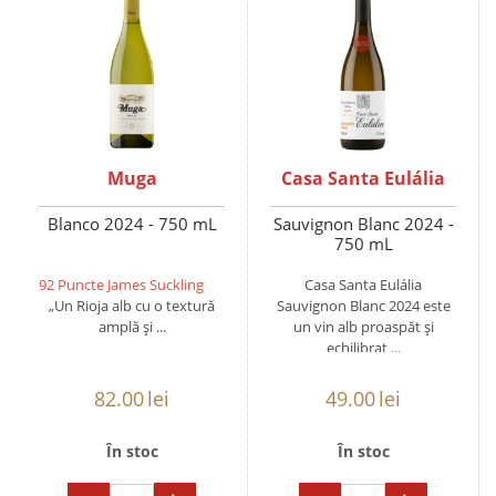
Muga
Casa Santa Eulália
Blanco 2024 - 750 mL
Sauvignon Blanc 2024 -
750 mL
92 Puncte James Suckling
Casa Santa Eulália
„Un Rioja alb cu o textură
Sauvignon Blanc 2024 este
amplă și ...
un vin alb proaspăt și
echilibrat ...
82.00
lei
49.00
lei
În stoc
În stoc