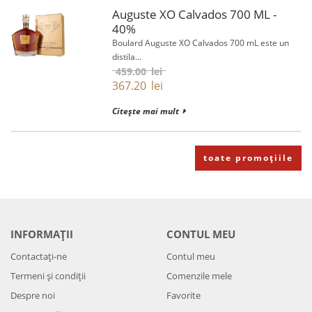
Auguste XO Calvados 700 ML -
40%
Boulard Auguste XO Calvados 700 mL este un
distila...
459.00
lei
367.20
lei
Citește mai mult
toate promoțiile
INFORMAȚII
CONTUL MEU
Contactați-ne
Contul meu
Termeni și condiții
Comenzile mele
Despre noi
Favorite