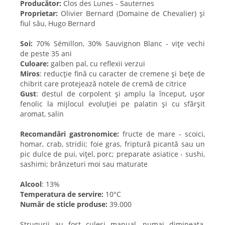
Producător:
Clos des Lunes - Sauternes
Proprietar:
Olivier Bernard (Domaine de Chevalier) și
fiul său, Hugo Bernard
Soi:
70% Sémillon, 30% Sauvignon Blanc - vițe vechi
de peste 35 ani
Culoare:
galben pal, cu reflexii verzui
Miros
: reducție fină cu caracter de cremene și bețe de
chibrit care protejează notele de cremă de citrice
Gust
: destul de corpolent și amplu la început, ușor
fenolic la mijlocul evoluției pe palatin și cu sfârșit
aromat, salin
Recomandări gastronomice:
fructe de mare - scoici,
homar, crab, stridii; foie gras, friptură picantă sau un
pic dulce de pui, vițel, porc; preparate asiatice - sushi,
sashimi; brânzeturi moi sau maturate
Alcool
: 13%
Temperatura de servire:
10°C
Număr de sticle produse:
39.000
Strugurii au fost culeși manual, numai dimineața,