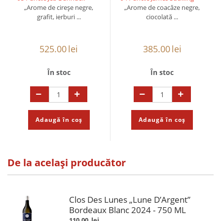
„Arome de cireșe negre,
„Arome de coacăze negre,
grafit, ierburi ...
ciocolată ...
525.00
lei
385.00
lei
În stoc
În stoc
Adaugă în coș
Adaugă în coș
De la același producător
Clos Des Lunes „Lune D’Argent”
Bordeaux Blanc 2024 - 750 ML
110.00
lei