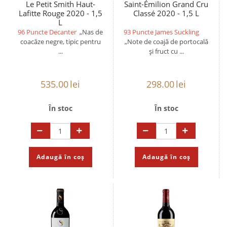
Le Petit Smith Haut-
Saint-Émilion Grand Cru
Lafitte Rouge 2020 - 1,5
Classé 2020 - 1,5 L
L
96 Puncte Decanter
„Nas de
93 Puncte James Suckling
coacăze negre, tipic pentru
„Note de coajă de portocală
...
și fruct cu ...
535.00
lei
298.00
lei
În stoc
În stoc
Adaugă în coș
Adaugă în coș