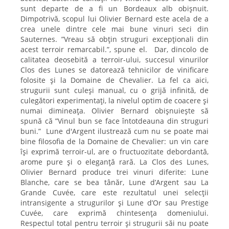
sunt departe de a fi un Bordeaux alb obișnuit.
Dimpotrivă, scopul lui Olivier Bernard este acela de a
crea unele dintre cele mai bune vinuri seci din
Sauternes. ”Vreau să obțin struguri excepționali din
acest terroir remarcabil.”, spune el. Dar, dincolo de
calitatea deosebită a terroir-ului, succesul vinurilor
Clos des Lunes se datorează tehnicilor de vinificare
folosite și la Domaine de Chevalier. La fel ca aici,
strugurii sunt culeși manual, cu o grijă infinită, de
culegători experimentați, la nivelul optim de coacere și
numai dimineața. Olivier Bernard obișnuiește să
spună că ”Vinul bun se face întotdeauna din struguri
buni.” Lune d'Argent ilustrează cum nu se poate mai
bine filosofia de la Domaine de Chevalier: un vin care
își exprimă terroir-ul, are o fructuozitate debordantă,
arome pure și o eleganță rară. La Clos des Lunes,
Olivier Bernard produce trei vinuri diferite: Lune
Blanche, care se bea tânăr, Lune d’Argent sau La
Grande Cuvée, care este rezultatul unei selecții
intransigente a strugurilor și Lune d’Or sau Prestige
Cuvée, care exprimă chintesența domeniului.
Respectul total pentru terroir și strugurii săi nu poate