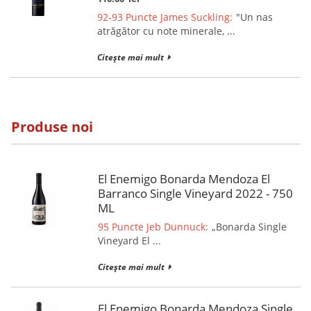
92-93 Puncte James Suckling:
"Un nas
atrăgător cu note minerale, ...
Citește mai mult
Produse noi
El Enemigo Bonarda Mendoza El
Barranco Single Vineyard 2022 - 750
ML
95 Puncte Jeb Dunnuck:
„Bonarda Single
Vineyard El ...
Citește mai mult
El Enemigo Bonarda Mendoza Single