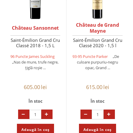
Château de Grand
Château Sansonnet
Mayne
Saint-Émilion Grand Cru
Saint-Émilion Grand Cru
Classé 2018 - 1,5 L
Classé 2020 - 1,5 l
96 Puncte James Suckling
93-95 Puncte Parker
„De
„Nas de mure, trufe negre,
culoare purpuriu-negru
țiglă roșie ...
opac, Grand ...
605.00
lei
615.00
lei
În stoc
În stoc
Adaugă în coș
Adaugă în coș