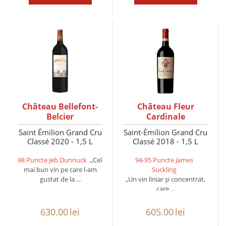
Château Bellefont-
Château Fleur
Belcier
Cardinale
Saint Émilion Grand Cru
Saint-Émilion Grand Cru
Classé 2020 - 1,5 L
Classé 2018 - 1,5 L
98 Puncte Jeb Dunnuck
„Cel
94-95 Puncte James
mai bun vin pe care l-am
Suckling
gustat de la ...
„Un vin liniar și concentrat,
care ...
630.00
lei
605.00
lei