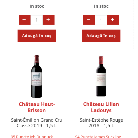
În stoc
În stoc
Adaugă în coș
Adaugă în coș
Château Haut-
Château Lilian
Brisson
Ladouys
Saint-Émilion Grand Cru
Saint-Estèphe Rouge
Classé 2019 - 1,5 L
2018 - 1,5 L
95 Puncte Jeb Dunnuck
94 Puncte James Suckling