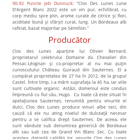
90-92 Puncte Jeb Dunnuck:
”Clos Des Lunes Lune
D'Argent Blanc 2022 este un vin pur, echilibrat, cu
corp mediu spre plin, arome curate de citrice și flori,
aciditate bună și sfârșit curat, lung. Un Bordeaux alb
rafinat, bazat majoritar pe Sémillon.”
Producător
Clos des Lunes aparține lui Olivier Bernard,
proprietarul celebrului Domaine du Chevalier din
Pessac-Léognan și co-proprietar al nu mai puțin
cunoscutului Château Guiraud din Sauternes. El a
cumpărat proprietatea de 27 ha în 2012, de la grupul
Castel. Între timp, i-a mărit suprafața la 45 ha, iar viile
sunt cultivate organic. Astăzi, domeniul este condus
împreună cu fiul său, Hugo. Cu toate că este situat în
apelațiunea Sauternes, renumită pentru vinurile ei
dulci, Clos des Lunes produce vinuri albe seci, din
cauză că ele nu ating nivelul de dulceață necesar
pentru a se califica drept Sauternes. De aceea, ele
sunt vândute sub denumirea generică de Bordeaux
alb sau sub cea de Grand Vin Blanc Sec. Cu toate
acestea, datorită calității lor, vinurile Clos des Lunes