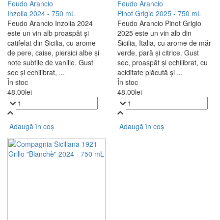
Feudo Arancio
Feudo Arancio
Inzolia 2024 - 750 mL
Pinot Grigio 2025 - 750 mL
Feudo Arancio Inzolia 2024
Feudo Arancio Pinot Grigio
este un vin alb proaspăt și
2025 este un vin alb din
catifelat din Sicilia, cu arome
Sicilia, Italia, cu arome de măr
de pere, caise, piersici albe și
verde, pară și citrice. Gust
note subtile de vanilie. Gust
sec, proaspăt și echilibrat, cu
sec și echilibrat, ...
aciditate plăcută și ...
În stoc
În stoc
48.00
lei
48.00
lei
Adaugă în coș
Adaugă în coș