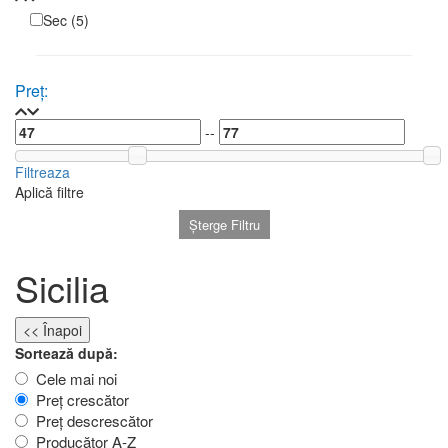
Sec
(5)
Preț:
--
Filtreaza
Aplică filtre
Șterge Filtru
Sicilia
<< Înapoi
Sortează după:
Cele mai noi
Preț crescător
Preț descrescător
Producător A-Z