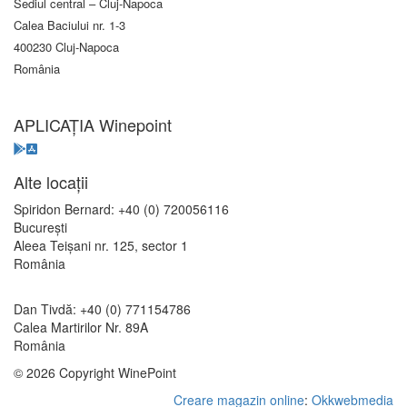
Sediul central – Cluj-Napoca
Calea Baciului nr. 1-3
400230 Cluj-Napoca
România
APLICAȚIA Winepoint
Alte locații
Spiridon Bernard: +40 (0) 720056116
București
Aleea Teișani nr. 125, sector 1
România
Dan Tivdă: +40 (0) 771154786
Calea Martirilor Nr. 89A
România
© 2026 Copyright WinePoint
Creare magazin online
:
Okkwebmedia