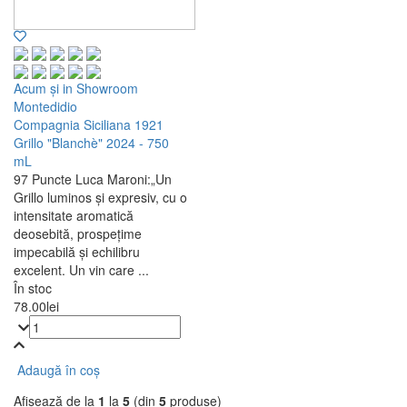
Acum și in Showroom
Montedidio
Compagnia Siciliana 1921
Grillo "Blanchè" 2024 - 750
mL
97 Puncte Luca Maroni:
„Un
Grillo luminos și expresiv, cu o
intensitate aromatică
deosebită, prospețime
impecabilă și echilibru
excelent. Un vin care ...
În stoc
78.00
lei
Adaugă în coș
Afișează de la
1
la
5
(din
5
produse)