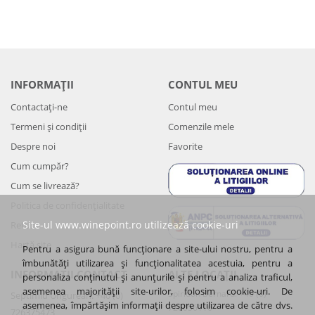
INFORMAȚII
CONTUL MEU
Contactați-ne
Contul meu
Termeni și condiții
Comenzile mele
Despre noi
Favorite
Cum cumpăr?
Cum se livrează?
Politica de confidenţialitate
Site-ul www.winepoint.ro utilizează cookie-uri
Retur
Hartă site
Pentru a asigura bună funcționare a site-ului nostru, pentru a
îmbunătăți utilizarea și funcționalitatea acestuia, pentru a
INFORMAȚII CONTACT
ALTE LOCAȚII
personaliza conținutul și anunțurile și pentru a analiza traficul,
asemenea majorității site-urilor, folosim cookie-uri. De
Spiridon Bernard: +40 (0)
Septimiu Ungurean: +40 (0)
asemenea, împărtășim informații despre utilizarea de către dvs.
720056116
726375473