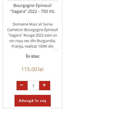
Bourgogne Épineuil
”Sagara” 2022 - 750 mL
Domaine Marc et Sonia
Cameron Bourgogne Épineuil
"Sagara" Rouge 2022 este un
vin roșu sec din Burgundia,
Franța, realizat 100% din
Pinot Noir cultivat sustenabil
În stoc
și ...
115.00
lei
Adaugă în coș