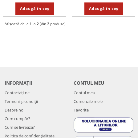
Adaugă în coș
Adaugă în coș
Afișează de la
1
la
2
(din
2
produse)
INFORMAȚII
CONTUL MEU
Contactați-ne
Contul meu
Termeni și condiții
Comenzile mele
Despre noi
Favorite
Cum cumpăr?
Cum se livrează?
Politica de confidenţialitate