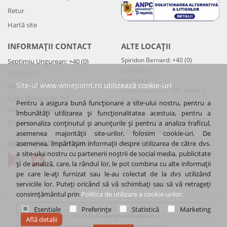
Retur
Hartă site
INFORMAȚII CONTACT
ALTE LOCAȚII
Spiridon Bernard: +40 (0)
Septimiu Ungurean: +40 (0)
720056116
726375473
București
Site-ul www.winepoint.ro utilizează cookie-uri
Sediul central – Cluj-Napoca
Aleea Teișani nr. 125, sector 1
Calea Baciului nr. 1-3
România
Pentru a asigura bună funcționare a site-ului nostru, pentru a
400230 Cluj-Napoca
îmbunătăți utilizarea și funcționalitatea acestuia, pentru a
Dan Tivdă: +40 (0) 771154786
România
personaliza conținutul și anunțurile și pentru a analiza traficul,
Calea Martirilor Nr. 89A
asemenea majorității site-urilor, folosim cookie-uri. De
România
APLICAȚIA WINEPOINT
asemenea, împărtășim informații despre utilizarea de către dvs.
a site-ului nostru cu partenerii noștrii de social media, publicitate
și de analiză, care, la rândul lor, le pot combina cu alte informații
pe care le-ați furnizat sau le-au colectat de la dvs utilizând
serviciile lor. Puteți oricând să vă schimbați sau să vă retrageți
consimțământul prin
Politica de utilizare a cookie-urilor.
Esențiale
Preferințe
Statistică
Marketing
© 2026 Copyright WinePoint
Află detalii
Creare magazin online
:
Okkwebmedia