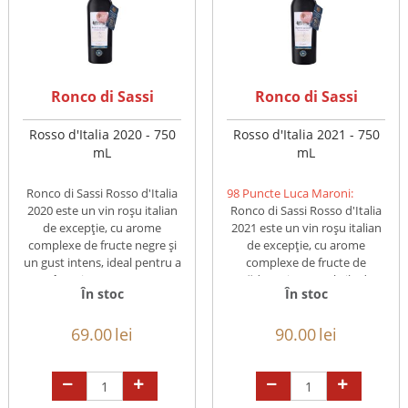
Ronco di Sassi
Ronco di Sassi
Rosso d'Italia 2020 - 750
Rosso d'Italia 2021 - 750
mL
mL
Ronco di Sassi Rosso d'Italia
98 Puncte Luca Maroni:
2020 este un vin roșu italian
Ronco di Sassi Rosso d'Italia
de excepție, cu arome
2021 este un vin roșu italian
complexe de fructe negre și
de excepție, cu arome
un gust intens, ideal pentru a
complexe de fructe de
însoți preparate ...
pădure și note subtile de
În stoc
În stoc
cacao ...
69.00
lei
90.00
lei