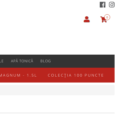
0
LE
APĂ TONICĂ
BLOG
MAGNUM - 1.5L
COLECȚIA 100 PUNCTE