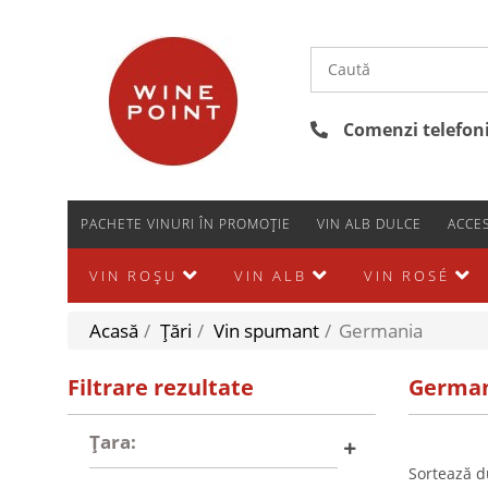
Comenzi telefonic
PACHETE VINURI ÎN PROMOȚIE
VIN ALB DULCE
ACCES
VIN ROȘU
VIN ALB
VIN ROSÉ
Acasă
/
Țări
/
Vin spumant
/
Germania
Filtrare rezultate
German
Țara:
Sortează d