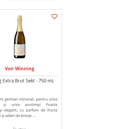
Von Winning
g Extra Brut Sekt - 750 mL
t german minunat, pentru orice
e și orice anotimp! Foarte
și elegant, cu parfum de fructe
e și adieri de brioșe. ...