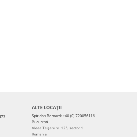
ALTE LOCAȚII
Spiridon Bernard: +40 (0) 720056116
473
București
Aleea Teișani nr. 125, sector 1
România