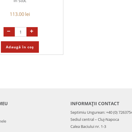
În stoc
113.00
lei
Adaugă în coș
MEU
INFORMAȚII CONTACT
Septimiu Ungurean: +40 (0) 726375
Sediul central – Cluj-Napoca
mele
Calea Baciului nr. 1-3