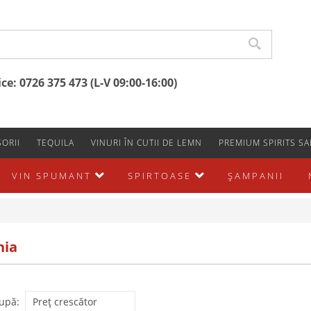
e: 0726 375 473 (L-V 09:00-16:00)
ORII
TEQUILA
VINURI ÎN CUTII DE LEMN
PREMIUM SPIRITS SA
VIN SPUMANT
SPIRTOASE
ŞAMPANII
ia
upă: