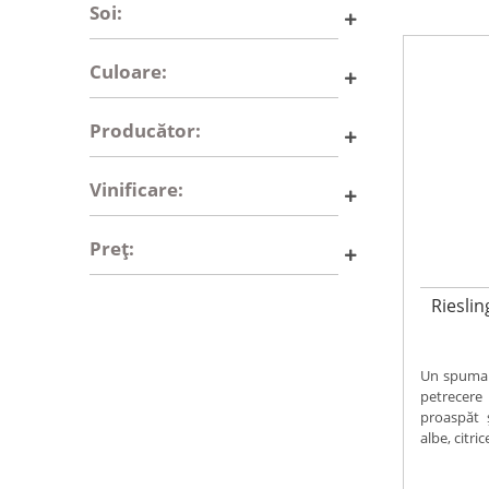
Soi:
Culoare:
Producător:
Vinificare:
Preț:
Rieslin
Un spuman
petrecer
proaspăt 
albe, citric