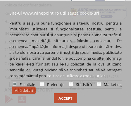
Politica de confidenţialitate
Site-ul www.winepoint.ro utilizează cookie-uri
Retur
Hartă site
Pentru a asigura bună funcționare a site-ului nostru, pentru a
îmbunătăți utilizarea și funcționalitatea acestuia, pentru a
INFORMAȚII CONTACT
ALTE LOCAȚII
personaliza conținutul și anunțurile și pentru a analiza traficul,
asemenea majorității site-urilor, folosim cookie-uri. De
Spiridon Bernard: +40 (0)
Septimiu Ungurean: +40 (0)
asemenea, împărtășim informații despre utilizarea de către dvs.
720056116
726375473
a site-ului nostru cu partenerii noștrii de social media, publicitate
București
Sediul central – Cluj-Napoca
și de analiză, care, la rândul lor, le pot combina cu alte informații
Aleea Teișani nr. 125, sector 1
Calea Baciului nr. 1-3
pe care le-ați furnizat sau le-au colectat de la dvs utilizând
România
serviciile lor. Puteți oricând să vă schimbați sau să vă retrageți
400230 Cluj-Napoca
consimțământul prin
Politica de utilizare a cookie-urilor.
Dan Tivdă: +40 (0) 771154786
România
Calea Martirilor Nr. 89A
Esențiale
Preferințe
Statistică
Marketing
România
APLICAȚIA WINEPOINT
Află detalii
ACCEPT