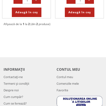
Adaugă în coș
Adaugă în coș
Afișează de la
1
la
2
(din
2
produse)
INFORMAȚII
CONTUL MEU
Contactați-ne
Contul meu
Termeni și condiții
Comenzile mele
Despre noi
Favorite
Cum cumpăr?
Cum se livrează?