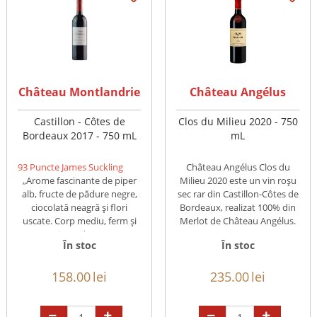
Château Montlandrie
Château Angélus
Castillon - Côtes de
Clos du Milieu 2020 - 750
Bordeaux 2017 - 750 mL
mL
93 Puncte James Suckling
Château Angélus Clos du
„Arome fascinante de piper
Milieu 2020 este un vin roșu
alb, fructe de pădure negre,
sec rar din Castillon-Côtes de
ciocolată neagră și flori
Bordeaux, realizat 100% din
uscate. Corp mediu, ferm și
Merlot de Château Angélus.
taninos, dar cu ...
...
În stoc
În stoc
158.00
lei
235.00
lei