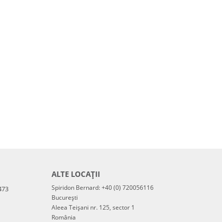
ALTE LOCAȚII
Spiridon Bernard: +40 (0) 720056116
473
București
Aleea Teișani nr. 125, sector 1
România