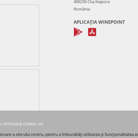
400230 Cluj-Napoca
România
APLICAȚIA WINEPOINT
 utilizează cookie-uri
onare a site-ului nostru, pentru a îmbunătăți utilizarea și funcționalitatea a