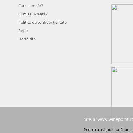
Cum cumpăr?
Cum se livrează?
Politica de confidenţialitate
Retur
Hartă site
Site-ul www.winepoint.ro
Pentru a asigura bună funcți