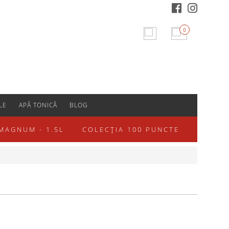
0
LE
APĂ TONICĂ
BLOG
MAGNUM - 1.5L
COLECȚIA 100 PUNCTE