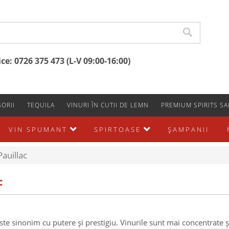
e: 0726 375 473 (L-V 09:00-16:00)
ORII
TEQUILA
VINURI ÎN CUTII DE LEMN
PREMIUM SPIRITS SA
VIN SPUMANT
SPIRTOASE
ŞAMPANII
Pauillac
c
ste sinonim cu putere și prestigiu. Vinurile sunt mai concentrate 