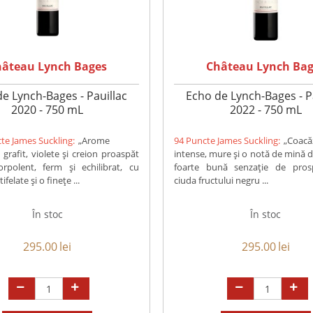
hâteau Lynch Bages
Château Lynch Bag
e Lynch-Bages - Pauillac
Echo de Lynch-Bages - P
2020 - 750 mL
2022 - 750 mL
te James Suckling:
„Arome
94 Puncte James Suckling:
„Coac
 grafit, violete și creion proaspăt
intense, mure și o notă de mină d
orpolent, ferm și echilibrat, cu
foarte bună senzație de pros
ifelate și o finețe ...
ciuda fructului negru ...
În stoc
În stoc
295.00
lei
295.00
lei