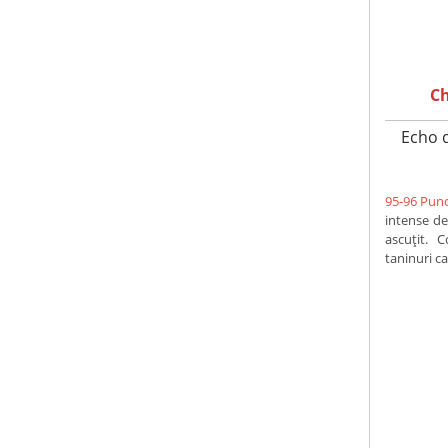
C
Echo d
95-96 Punc
intense de
ascuțit. C
taninuri cat