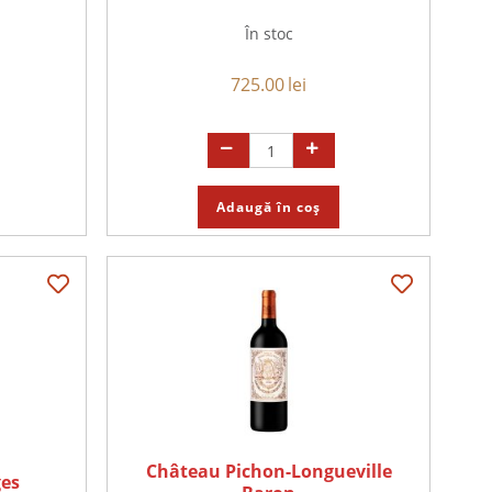
În stoc
725.00
lei
Adaugă în coș
Château Pichon-Longueville
es