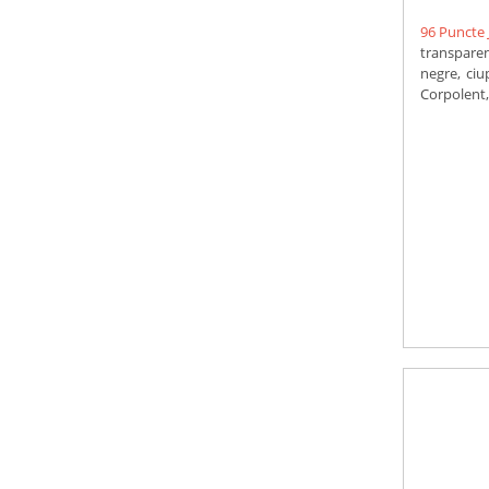
96 Puncte 
transpare
negre, ciu
Corpolent, 