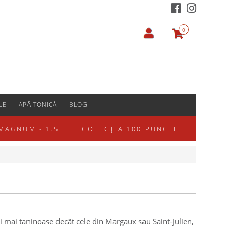
0
LE
APĂ TONICĂ
BLOG
MAGNUM - 1.5L
COLECȚIA 100 PUNCTE
și mai taninoase decât cele din Margaux sau Saint-Julien,