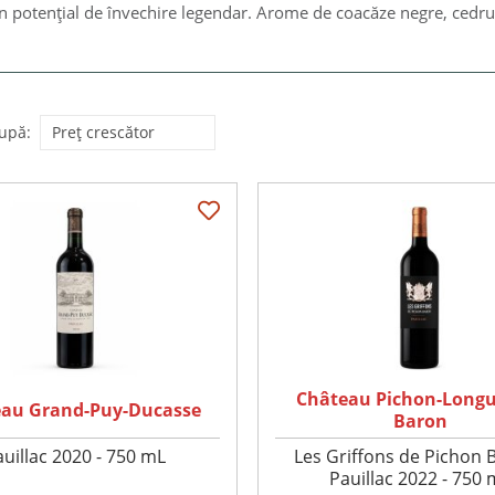
n potențial de învechire legendar. Arome de coacăze negre, cedru și
upă:
Château Pichon-Longu
au Grand-Puy-Ducasse
Baron
auillac 2020 - 750 mL
Les Griffons de Pichon 
Pauillac 2022 - 750 