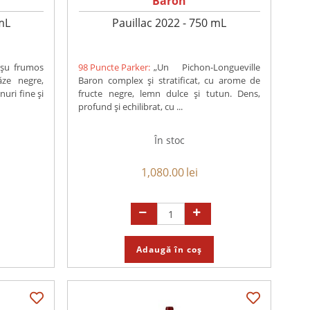
Baron
mL
Pauillac 2022 - 750 mL
oșu frumos
98 Puncte Parker:
„Un Pichon-Longueville
ăze negre,
Baron complex și stratificat, cu arome de
nuri fine și
fructe negre, lemn dulce și tutun. Dens,
profund și echilibrat, cu ...
În stoc
1,080.00
lei
Adaugă în coș