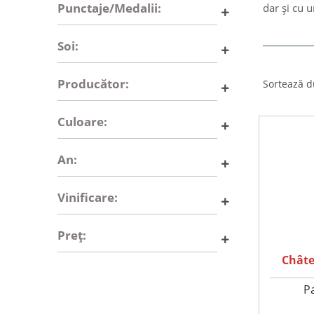
Punctaje/Medalii:
dar și cu u
Soi:
Producător:
Sortează d
Culoare:
An:
Vinificare:
Preț:
Châte
P