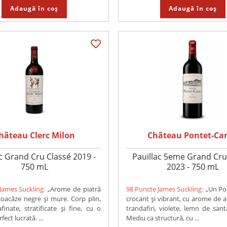
Adaugă în coș
Adaugă în coș
hâteau Clerc Milon
Château Pontet-Ca
c Grand Cru Classé 2019 -
Pauillac 5eme Grand Cru
750 mL
2023 - 750 mL
James Suckling:
„Arome de piatră
98 Puncte James Suckling:
„Un Po
coacăze negre și mure. Corp plin,
crocant și vibrant, cu arome de a
afinate, stratificate și fine, cu o
trandafiri, violete, lemn de santa
ect lucrată. ...
Mediu ca structură, cu ...