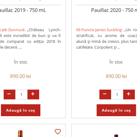
auillac 2019 - 750 mL
Pauillac 2020 - 750 
e Jeb Dunnuck:
„Château Lynch-
99 Puncte James Suckling:
„Un r
 este incredibil de bun și va fi
stratificat, cu arome de coac
 de comparat cu ediția 2018 în
alună și mină de creion, plus tani
 decenii. ...
catifelate. Corpolent și ...
În stoc
În stoc
890.00
lei
890.00
lei
Adaugă în coș
Adaugă în coș