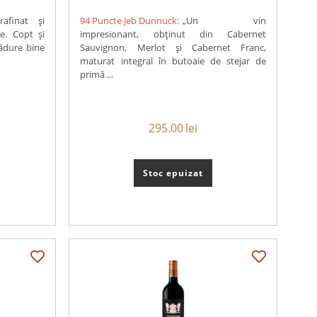
rafinat și
94 Puncte Jeb Dunnuck:
„Un vin
șe. Copt și
impresionant, obținut din Cabernet
pădure bine
Sauvignon, Merlot și Cabernet Franc,
maturat integral în butoaie de stejar de
primă ...
295.00
lei
Stoc epuizat