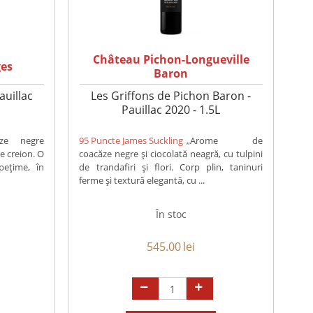
Château Pichon-Longueville
es
Baron
auillac
Les Griffons de Pichon Baron -
Pauillac 2020 - 1.5L
ăze negre
95 Puncte James Suckling
„Arome de
e creion. O
coacăze negre și ciocolată neagră, cu tulpini
pețime, în
de trandafiri și flori. Corp plin, taninuri
ferme și textură elegantă, cu ...
În stoc
545.00
lei