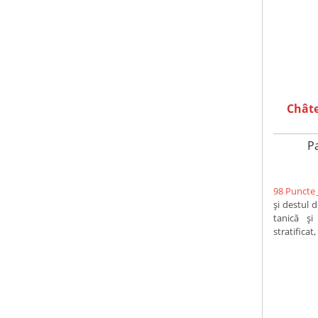
Châte
P
98 Puncte 
și destul 
tanică și
stratificat,