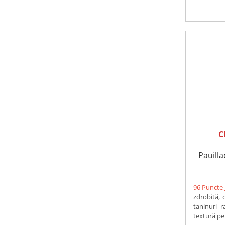
C
Pauilla
96 Puncte 
zdrobită, 
taninuri r
textură perf