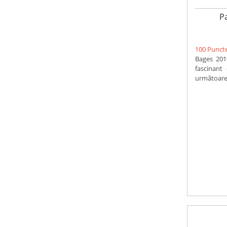
P
100 Punct
Bages 2019
fascinant
următoarele