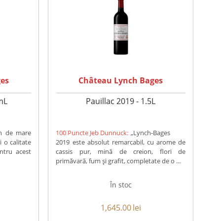
es
Château Lynch Bages
mL
Pauillac 2019 - 1.5L
in de mare
100 Puncte Jeb Dunnuck:
„Lynch-Bages
 o calitate
2019 este absolut remarcabil, cu arome de
ntru acest
cassis pur, mină de creion, flori de
primăvară, fum și grafit, completate de o ...
În stoc
1,645.00
lei