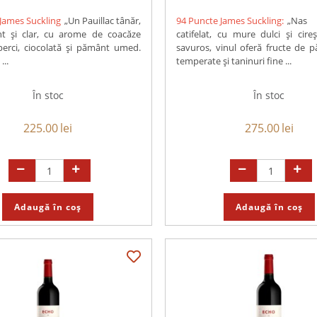
James Suckling
„Un Pauillac tânăr,
94 Puncte James Suckling:
„Nas 
nt și clar, cu arome de coacăze
catifelat, cu mure dulci și cire
perci, ciocolată și pământ umed.
savuros, vinul oferă fructe de 
...
temperate și taninuri fine ...
În stoc
În stoc
225.00
lei
275.00
lei
Adaugă în coș
Adaugă în coș