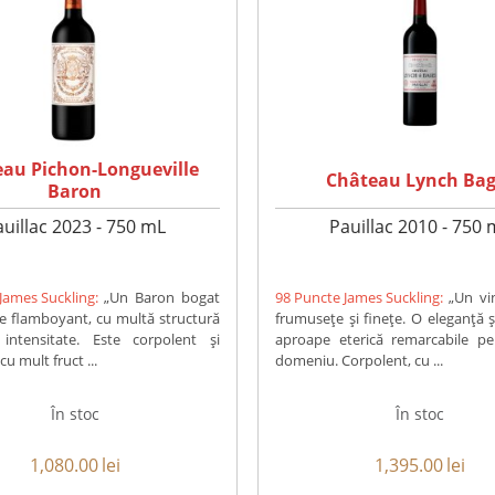
au Pichon-Longueville
Château Lynch Bag
Baron
auillac 2023 - 750 mL
Pauillac 2010 - 750 
James Suckling:
„Un Baron bogat
98 Puncte James Suckling:
„Un v
de flamboyant, cu multă structură
frumusețe și finețe. O eleganță și
 intensitate. Este corpolent și
aproape eterică remarcabile pe
 cu mult fruct ...
domeniu. Corpolent, cu ...
În stoc
În stoc
1,080.00
lei
1,395.00
lei