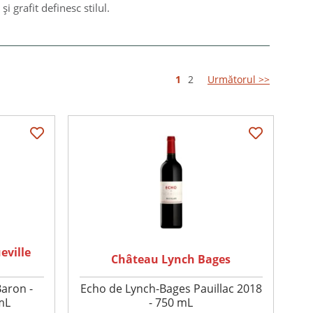
 grafit definesc stilul.
1
2
Următorul >>
eville
Château Lynch Bages
Baron -
Echo de Lynch-Bages Pauillac 2018
mL
- 750 mL