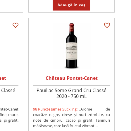
Adaugă în coș
net
Château Pontet-Canet
 Classé
Pauillac 5eme Grand Cru Classé
2020 - 750 mL
ntet-Canet
98 Puncte James Suckling:
„Arome de
fine, mure,
coacăze negre, cireșe și nuci zdrobite, cu
l și grafit.
note de cimbru, cacao și grafit. Taninuri
mătăsoase, care lasă fructul vibrant ...