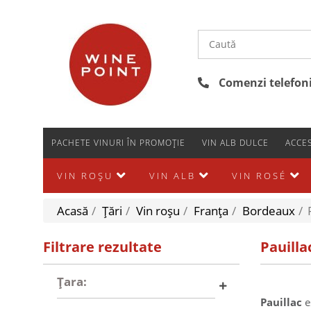
Comenzi telefonic
PACHETE VINURI ÎN PROMOȚIE
VIN ALB DULCE
ACCES
VIN ROȘU
VIN ALB
VIN ROSÉ
Acasă
/
Țări
/
Vin roșu
/
Franţa
/
Bordeaux
/
Filtrare rezultate
Pauilla
Țara:
Pauillac
e