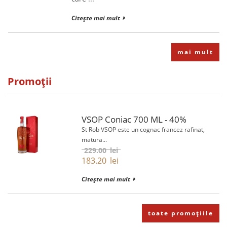
Citește mai mult
mai mult
Promoții
VSOP Coniac 700 ML - 40%
St Rob VSOP este un cognac francez rafinat,
matura...
229.00
lei
183.20
lei
Citește mai mult
toate promoțiile