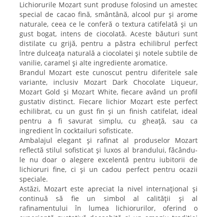
Lichiorurile Mozart sunt produse folosind un amestec
special de cacao fină, smântână, alcool pur și arome
naturale, ceea ce le conferă o textura catifelată și un
gust bogat, intens de ciocolată. Aceste băuturi sunt
distilate cu grijă, pentru a păstra echilibrul perfect
între dulceața naturală a ciocolatei și notele subtile de
vanilie, caramel și alte ingrediente aromatice.
Brandul Mozart este cunoscut pentru diferitele sale
variante, inclusiv Mozart Dark Chocolate Liqueur,
Mozart Gold și Mozart White, fiecare având un profil
gustativ distinct. Fiecare lichior Mozart este perfect
echilibrat, cu un gust fin și un finish catifelat, ideal
pentru a fi savurat simplu, cu gheață, sau ca
ingredient în cocktailuri sofisticate.
Ambalajul elegant și rafinat al produselor Mozart
reflectă stilul sofisticat și luxos al brandului, făcându-
le nu doar o alegere excelentă pentru iubitorii de
lichioruri fine, ci și un cadou perfect pentru ocazii
speciale.
Astăzi, Mozart este apreciat la nivel internațional și
continuă să fie un simbol al calității și al
rafinamentului în lumea lichiorurilor, oferind o