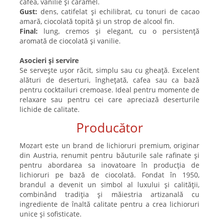
cafea, vanilie și caramel.
Gust:
dens, catifelat și echilibrat, cu tonuri de cacao
amară, ciocolată topită și un strop de alcool fin.
Final:
lung, cremos și elegant, cu o persistență
aromată de ciocolată și vanilie.
Asocieri și servire
Se servește ușor răcit, simplu sau cu gheață. Excelent
alături de deserturi, înghețată, cafea sau ca bază
pentru cocktailuri cremoase. Ideal pentru momente de
relaxare sau pentru cei care apreciază deserturile
lichide de calitate.
Producător
Mozart este un brand de lichioruri premium, originar
din Austria, renumit pentru băuturile sale rafinate și
pentru abordarea sa inovatoare în producția de
lichioruri pe bază de ciocolată. Fondat în 1950,
brandul a devenit un simbol al luxului și calității,
combinând tradiția și măiestria artizanală cu
ingrediente de înaltă calitate pentru a crea lichioruri
unice și sofisticate.