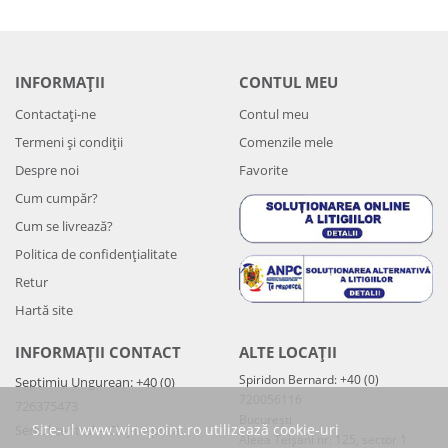
INFORMAȚII
CONTUL MEU
Contactați-ne
Contul meu
Termeni și condiții
Comenzile mele
Despre noi
Favorite
Cum cumpăr?
Cum se livrează?
Politica de confidenţialitate
Retur
Hartă site
INFORMAȚII CONTACT
ALTE LOCAȚII
Spiridon Bernard: +40 (0)
Septimiu Ungurean: +40 (0)
720056116
726375473
București
Site-ul www.winepoint.ro utilizează cookie-uri
Sediul central – Cluj-Napoca
Aleea Teișani nr. 125, sector 1