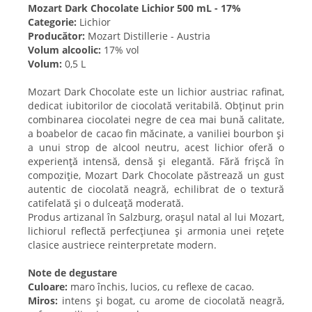
Mozart Dark Chocolate Lichior 500 mL - 17%
Categorie:
Lichior
Producător:
Mozart Distillerie - Austria
Volum alcoolic:
17% vol
Volum:
0,5 L
Mozart Dark Chocolate este un lichior austriac rafinat,
dedicat iubitorilor de ciocolată veritabilă. Obținut prin
combinarea ciocolatei negre de cea mai bună calitate,
a boabelor de cacao fin măcinate, a vaniliei bourbon și
a unui strop de alcool neutru, acest lichior oferă o
experiență intensă, densă și elegantă. Fără frișcă în
compoziție, Mozart Dark Chocolate păstrează un gust
autentic de ciocolată neagră, echilibrat de o textură
catifelată și o dulceață moderată.
Produs artizanal în Salzburg, orașul natal al lui Mozart,
lichiorul reflectă perfecțiunea și armonia unei rețete
clasice austriece reinterpretate modern.
Note de degustare
Culoare:
maro închis, lucios, cu reflexe de cacao.
Miros:
intens și bogat, cu arome de ciocolată neagră,