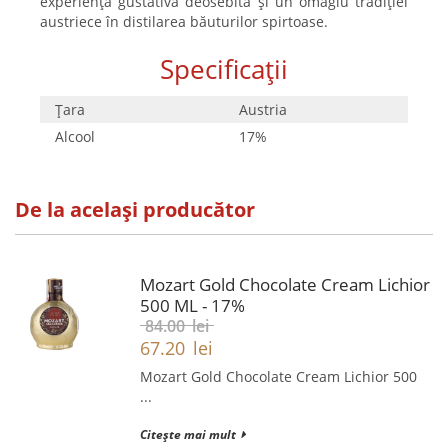
experiență gustativă deosebită și un omagiu tradiției
austriece în distilarea băuturilor spirtoase.
Specificații
Țara
Austria
Alcool
17%
De la același producător
Mozart Gold Chocolate Cream Lichior
500 ML - 17%
84.00
lei
67.20
lei
Mozart Gold Chocolate Cream Lichior 500
...
Citește mai mult