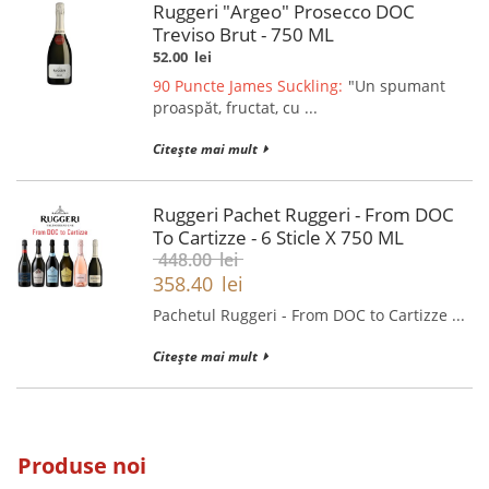
Ruggeri "Argeo" Prosecco DOC
Treviso Brut - 750 ML
52.00
lei
90 Puncte James Suckling:
"Un spumant
proaspăt, fructat, cu ...
Citește mai mult
Ruggeri Pachet Ruggeri - From DOC
To Cartizze - 6 Sticle X 750 ML
448.00
lei
358.40
lei
Pachetul Ruggeri - From DOC to Cartizze ...
Citește mai mult
Produse noi