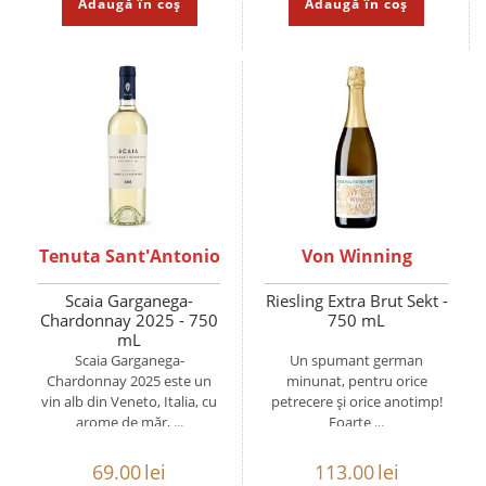
Adaugă în coș
Adaugă în coș
Tenuta Sant'Antonio
Von Winning
Scaia Garganega-
Riesling Extra Brut Sekt -
Chardonnay 2025 - 750
750 mL
mL
Scaia Garganega-
Un spumant german
Chardonnay 2025 este un
minunat, pentru orice
vin alb din Veneto, Italia, cu
petrecere și orice anotimp!
arome de măr, ...
Foarte ...
69.00
lei
113.00
lei