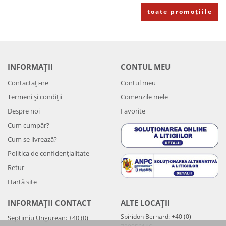
toate promoțiile
INFORMAȚII
CONTUL MEU
Contactați-ne
Contul meu
Termeni și condiții
Comenzile mele
Despre noi
Favorite
Cum cumpăr?
Cum se livrează?
Politica de confidenţialitate
Retur
Hartă site
INFORMAȚII CONTACT
ALTE LOCAȚII
Spiridon Bernard: +40 (0)
Septimiu Ungurean: +40 (0)