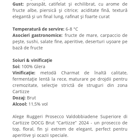
Gust:
proaspăt, catifelat și echilibrat, cu arome de
fructe albe, piersică și citrice; aciditate fină, textură
elegantă și un final lung, rafinat și foarte curat
Temperatură de servire:
6-8 °C
Asocieri gastronomice:
fructe de mare, carpaccio de
pește, sushi, salate fine, aperitive, deserturi ușoare pe
bază de fructe
Soiuri & vinificație
Soi:
100% Glera
Vinificație:
metodă Charmat de înaltă calitate,
fermentație lentă la rece, maturare pe drojdii pentru
cremozitate, selecție strictă de struguri din zona
Cartizze
Dozaj:
Brut
Alcool:
11,5% vol
Alege Ruggeri Prosecco Valdobbiadene Superiore di
Cartizze DOCG Brut “Cartizze” 2024 - un prosecco de
top, floral, fin și extrem de elegant, perfect pentru
aperitive și ocazii speciale.