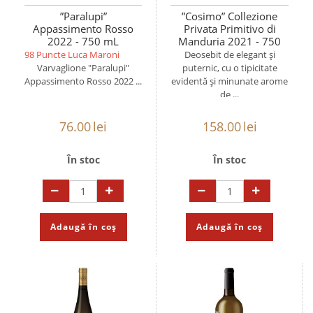
”Paralupi”
”Cosimo” Collezione
Appassimento Rosso
Privata Primitivo di
2022 - 750 mL
Manduria 2021 - 750
mL
98 Puncte Luca Maroni
Deosebit de elegant și
Varvaglione "Paralupi"
puternic, cu o tipicitate
Appassimento Rosso 2022 ...
evidentă și minunate arome
de ...
76.00
lei
158.00
lei
În stoc
În stoc
Adaugă în coș
Adaugă în coș