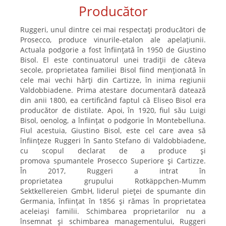
Producător
Ruggeri, unul dintre cei mai respectați producători de
Prosecco, produce vinurile-etalon ale apelațiunii.
Actuala podgorie a fost înființată în 1950 de Giustino
Bisol. El este continuatorul unei tradiții de câteva
secole, proprietatea familiei Bisol fiind menționată în
cele mai vechi hărți din Cartizze, în inima regiunii
Valdobbiadene. Prima atestare documentară datează
din anii 1800, ea certificând faptul că Eliseo Bisol era
producător de distilate. Apoi, în 1920, fiul său Luigi
Bisol, oenolog, a înființat o podgorie în Montebelluna.
Fiul acestuia, Giustino Bisol, este cel care avea să
înființeze Ruggeri în Santo Stefano di Valdobbiadene,
cu scopul declarat de a produce și
promova spumantele Prosecco Superiore și Cartizze.
În 2017, Ruggeri a intrat în
proprietatea grupului Rotkäppchen-Mumm
Sektkellereien GmbH, liderul pieței de spumante din
Germania, înființat în 1856 și rămas în proprietatea
aceleiași familii. Schimbarea proprietarilor nu a
însemnat și schimbarea managementului, Ruggeri