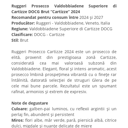
Ruggeri Prosecco Valdobbiadene Superiore di
Cartizze DOCG Brut “Cartizze” 2024
Recomandat pentru consum între
2024 și 2027
Producător:
Ruggeri - Valdobbiadene, Veneto, Italia
Regiune:
Valdobbiadene Superiore di Cartizze DOCG
Clasificare:
DOCG - Cartizze
Stil:
Brut
Ruggeri Prosecco Cartizze 2024 este un prosecco de
elită, provenit din prestigioasa zonă Cartizze,
considerată cea mai valoroasă subzonă din
Valdobbiadene. Elegant, floral și intens aromatic, acest
prosecco îmbină prospețimea vibrantă cu o finețe rar
întâlnită, datorată selecției de struguri Glera de pe
cele mai bune parcele. Rezultatul este un spumant
rafinat, armonios și extrem de expresiv.
Note de degustare
Culoare:
galben-pai luminos, cu reflexii argintii și un
perlaj fin, abundent și persistent
Miros:
flori albe, măr verde, pară, piersică albă, citrice
dulci, migdale și nuanțe delicate de miere