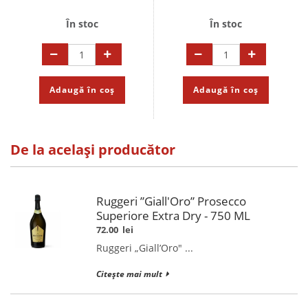
În stoc
În stoc
Adaugă în coș
Adaugă în coș
De la același producător
Ruggeri ”Giall'Oro” Prosecco
Superiore Extra Dry - 750 ML
72.00
lei
Ruggeri „Giall’Oro" ...
Citește mai mult