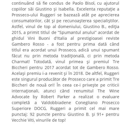
continuând să fie condus de Paolo Bisol, cu ajutorul
copiilor săi Giustino și Isabella. Excelenta reputație a
Prosseco-ului Ruggeri se bazează atât pe aprecierea
consumatorilor, cât și pe recunoașterea specialiștilor.
Astfel, vinul de top al domeniului, Giustino B., ediția
2015, a primit titlul de ”Spumantul anului” acordat de
ghidul Vini Buoni d'Italia al prestigioasei reviste
Gambero Rosso - a fost pentru prima dată când
titlul era acordat unui Prosseco, adică unui spumant
făcut nu prin metoda tradițională, ci prin metoda
Charmat! Totodată, vinul primea și premiul Tre
Biccheri pentru 2017 acordat tot de Gambero Rosso.
Același premiu i-a revenit și în 2018. De altfel, Ruggeri
este singurul producător de Prosseco care a primit Tre
Biccheri de nouă ori! În ceea ce-i privește pe criticii
internaționali, atunci când renumitul The Wine
Advocate by Robert Parker a realizat o evaluare
completă a Valdobbiadene Conegliano Prosecco
Superiore DOCG, Ruggeri a primit cel mai mare
punctaj: 92 puncte pentru Giustino B. și 91+ pentru
Vecchie Viti, vinurile de top!