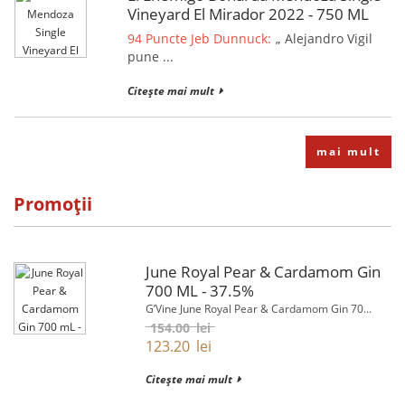
Vineyard El Mirador 2022 - 750 ML
94 Puncte Jeb Dunnuck:
„ Alejandro Vigil
pune ...
Citește mai mult
mai mult
Promoții
June Royal Pear & Cardamom Gin
700 ML - 37.5%
G’Vine June Royal Pear & Cardamom Gin 70...
154.00
lei
123.20
lei
Citește mai mult