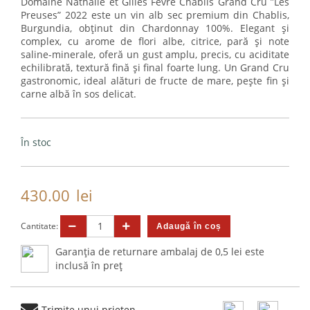
Domaine Nathalie et Gilles Fèvre Chablis Grand Cru ”Les
Preuses” 2022 este un vin alb sec premium din Chablis,
Burgundia, obținut din Chardonnay 100%. Elegant și
complex, cu arome de flori albe, citrice, pară și note
saline-minerale, oferă un gust amplu, precis, cu aciditate
echilibrată, textură fină și final foarte lung. Un Grand Cru
gastronomic, ideal alături de fructe de mare, pește fin și
carne albă în sos delicat.
În stoc
430.00
lei
Cantitate:
Garanția de returnare ambalaj de 0,5 lei este
inclusă în preț
Trimite unui prieten