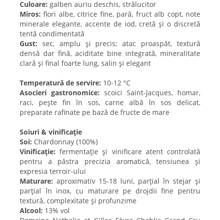
Culoare:
galben auriu deschis, strălucitor
Miros:
flori albe, citrice fine, pară, fruct alb copt, note
minerale elegante, accente de iod, cretă și o discretă
tentă condimentată
Gust:
sec, amplu și precis; atac proaspăt, textură
densă dar fină, aciditate bine integrată, mineralitate
clară și final foarte lung, salin și elegant
Temperatură de servire:
10-12 °C
Asocieri gastronomice:
scoici Saint-Jacques, homar,
raci, pește fin în sos, carne albă în sos delicat,
preparate rafinate pe bază de fructe de mare
Soiuri & vinificație
Soi:
Chardonnay (100%)
Vinificație:
fermentație și vinificare atent controlată
pentru a păstra precizia aromatică, tensiunea și
expresia terroir-ului
Maturare:
aproximativ 15-18 luni, parțial în stejar și
parțial în inox, cu maturare pe drojdii fine pentru
textură, complexitate și profunzime
Alcool:
13% vol