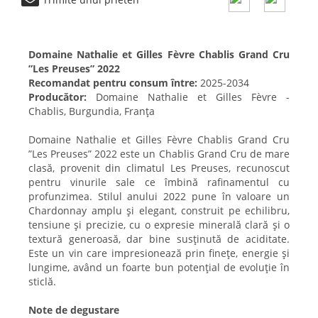
Domaine Nathalie et Gilles Fèvre Chablis Grand Cru
”Les Preuses” 2022
Recomandat pentru consum între:
2025-2034
Producător:
Domaine Nathalie et Gilles Fèvre -
Chablis, Burgundia, Franța
Domaine Nathalie et Gilles Fèvre Chablis Grand Cru
”Les Preuses” 2022 este un Chablis Grand Cru de mare
clasă, provenit din climatul Les Preuses, recunoscut
pentru vinurile sale ce îmbină rafinamentul cu
profunzimea. Stilul anului 2022 pune în valoare un
Chardonnay amplu și elegant, construit pe echilibru,
tensiune și precizie, cu o expresie minerală clară și o
textură generoasă, dar bine susținută de aciditate.
Este un vin care impresionează prin finețe, energie și
lungime, având un foarte bun potențial de evoluție în
sticlă.
Note de degustare