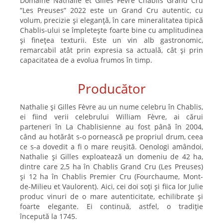
Domaine Nathalie et Gilles Fèvre Chablis Grand Cru
”Les Preuses” 2022 este un Grand Cru autentic, cu
volum, precizie și eleganță, în care mineralitatea tipică
Chablis-ului se împletește foarte bine cu amplitudinea
și finețea texturii. Este un vin alb gastronomic,
remarcabil atât prin expresia sa actuală, cât și prin
capacitatea de a evolua frumos în timp.
Producător
Nathalie și Gilles Fèvre au un nume celebru în Chablis,
ei fiind verii celebrului William Fèvre, ai cărui
parteneri în La Chablisienne au fost până în 2004,
când au hotărât s-o pornească pe propriul drum, ceea
ce s-a dovedit a fi o mare reușită. Oenologi amândoi,
Nathalie și Gilles exploatează un domeniu de 42 ha,
dintre care 2,5 ha în Chablis Grand Cru (Les Preuses)
și 12 ha în Chablis Premier Cru (Fourchaume, Mont-
de-Milieu et Vaulorent). Aici, cei doi soți și fiica lor Julie
produc vinuri de o mare autenticitate, echilibrate și
foarte elegante. Ei continuă, astfel, o tradiție
începută la 1745.