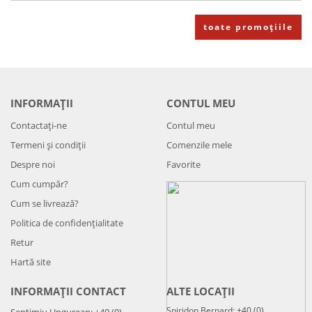
toate promoțiile
INFORMAȚII
CONTUL MEU
Contactați-ne
Contul meu
Termeni și condiții
Comenzile mele
Despre noi
Favorite
Cum cumpăr?
Cum se livrează?
Politica de confidenţialitate
Retur
Hartă site
INFORMAȚII CONTACT
ALTE LOCAȚII
Spiridon Bernard: +40 (0)