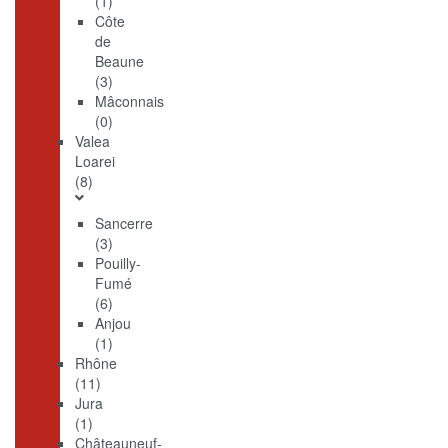
(1)
Côte
de
Beaune
(3)
Mâconnais
(0)
Valea
Loarei
(8)
Sancerre
(3)
Pouilly-
Fumé
(6)
Anjou
(1)
Rhône
(11)
Jura
(1)
Châteauneuf-