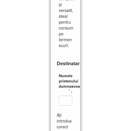
și
versatil,
ideal
pentru
consum
pe
termen
scurt.
Destinatar:
Numele
prietenului
dumneavoastră
*
:
Ați
introdus
corect