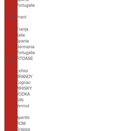
Portugalia
Vin
spumant
Franţa
Italia
Spania
Germania
Portugalia
SPIRTOASE
Lichior
BRANDY
Cognac
WHISKY
VODKA
GIN
Vermut
/
Aperitiv
ROM
Grappa