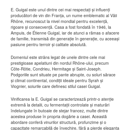
E. Guigal este unul dintre cei mai respectați și influenți
producători de vin din Franța, un nume emblematic al Văii
Rhône, recunoscut la nivel mondial pentru excelență,
rigoare și consecvență. Casa a fost fondată în 1946, la
Ampuis, de Étienne Guigal, iar de atunci a rămas o afacere
de familie, transmisă din generație în generație, cu aceeași
pasiune pentru terroir și calitate absolută.
Domeniul este strâns legat de unele dintre cele mai
prestigioase apelatiuni din nordul Rhône-ului, precum
Côte-Rôtie, Condrieu, Hermitage și Saint-Joseph.
Podgoriile sunt situate pe pante abrupte, cu soluri sărace
și climat continental, condiții ideale pentru Syrah și
Viognier, soiurile care definesc stilul casei Guigal.
Vinificarea la E. Guigal se caracterizează printr-o atenție
extremă la detalii, cu fermentații controlate și maturări
îndelungate în butoaie de stejar francez, multe dintre
acestea produse în propria dogărie a casei. Această
abordare conferă vinurilor structură, profunzime și o
capacitate remarcabilă de învechire, fără a pierde eleganța