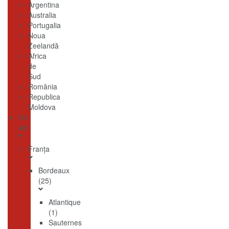
Argentina
Australia
Portugalia
Noua
Zeelandă
Africa
de
Sud
România
Republica
Moldova
Vin
alb
Franţa
Bordeaux
(25)
Atlantique
(1)
Sauternes