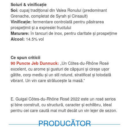
Soiuri & vinificație
Soi:
cupaj tradițional din Valea Ronului (predominant
Grenache, completat de Syrah și Cinsault)
Vinificație:
fermentare controlată pentru păstrarea
prospețimii și a expresiei fructului
Maturare:
în tancuri de inox, pentru claritate și prospețime
Alcool:
14.5% vol
Ce spun criticii
90 Puncte Jeb Dunnuck:
„Un Côtes-du-Rhône Rosé
excelent, cu arome și gusturi de căpșuni și cireșe ușor
gătite, corp mediu și un stil rotund, stratificat și totodată
vibrant. Un vin care strălucește la masă.”
E. Guigal Côtes-du-Rhône Rosé 2022 este un rosé serios
și bine construit, cu structură, caracter și echilibru, ideal
pentru cei care caută mai mult decât un vin lejer de sezon.
PRODUCĂTOR