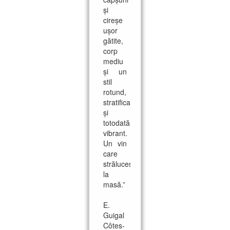
și
cireșe
ușor
gătite,
corp
mediu
și un
stil
rotund,
stratificat
și
totodată
vibrant.
Un vin
care
strălucește
la
masă.”
E.
Guigal
Côtes-