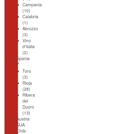
Campania
(10)
Calabria
(1)
Abruzzo
(3)
Vino
d'Italia
(2)
Spania
Toro
(3)
Rioja
(28)
Ribera
del
Duoro
(13)
Austria
SUA
Chile