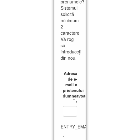
prenumele?
Sistemul
solicită
minimum
2
caractere.
Vă rog
să
introduceți
din nou.
Adresa
de e-
mail a
prietenului
dumneavoastră
*
:
ENTRY_EMAIL_ERROR
*