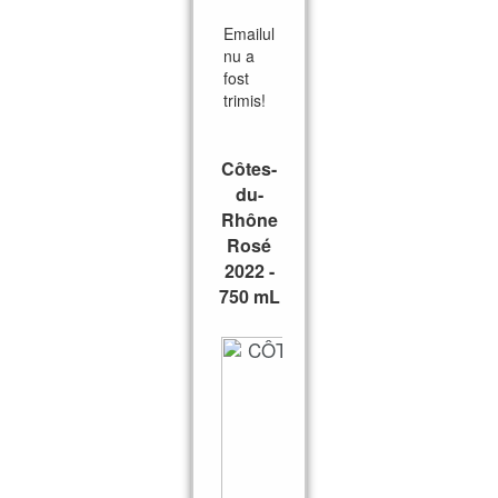
Emailul
nu a
fost
trimis!
Côtes-
du-
Rhône
Rosé
2022 -
750 mL