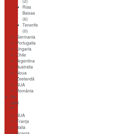
(2)
Rías
Baixas
(6)
Tenerife
(0)
Germania
Portugalia
Ungaria
Chile
Argentina
Australia
Noua
Zeelandă
SUA
România
Vin
rosé
SUA
Franţa
Italia
Spania