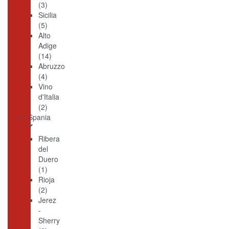
(3)
Sicilia
(5)
Alto
Adige
(14)
Abruzzo
(4)
Vino
d'Italia
(2)
Spania
Ribera
del
Duero
(1)
Rioja
(2)
Jerez
-
Sherry