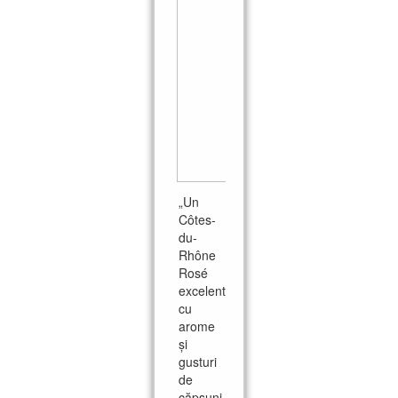
„Un
Côtes-
du-
Rhône
Rosé
excelent,
cu
arome
și
gusturi
de
căpșuni