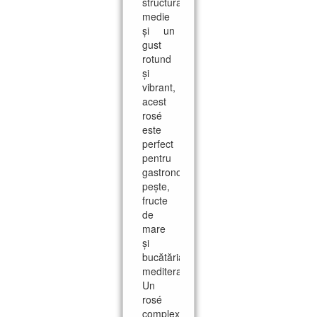
structură
medie
și un
gust
rotund
și
vibrant,
acest
rosé
este
perfect
pentru
gastronomie,
pește,
fructe
de
mare
și
bucătăria
mediteraneană.
Un
rosé
complex