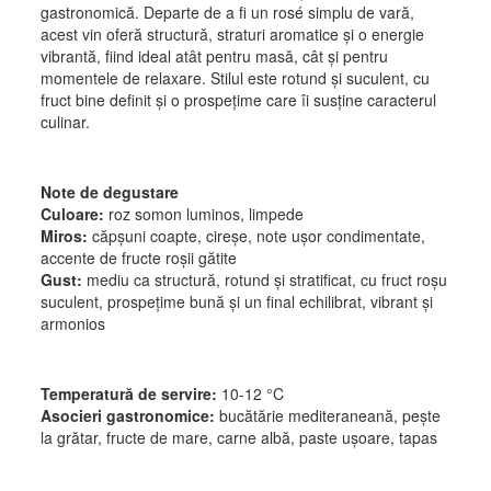
gastronomică. Departe de a fi un rosé simplu de vară,
acest vin oferă structură, straturi aromatice și o energie
vibrantă, fiind ideal atât pentru masă, cât și pentru
momentele de relaxare. Stilul este rotund și suculent, cu
fruct bine definit și o prospețime care îi susține caracterul
culinar.
Note de degustare
Culoare:
roz somon luminos, limpede
Miros:
căpșuni coapte, cireșe, note ușor condimentate,
accente de fructe roșii gătite
Gust:
mediu ca structură, rotund și stratificat, cu fruct roșu
suculent, prospețime bună și un final echilibrat, vibrant și
armonios
Temperatură de servire:
10-12 °C
Asocieri gastronomice:
bucătărie mediteraneană, pește
la grătar, fructe de mare, carne albă, paste ușoare, tapas