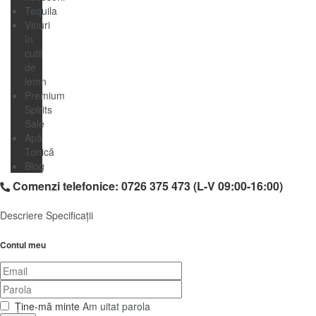
Tequila
Vinuri
în
cutii
de
lemn
Premium
Spirits
Sale
Apă
Tonică
Blog
Comenzi telefonice: 0726 375 473 (L-V 09:00-16:00)
Descriere
Specificații
Contul meu
Ține-mă minte
Am uitat parola