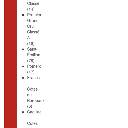
Classé
(14)
Premier
Grand
Cru
Classé
A
(18)
Saint-
Émilion
(78)
Pomerol
(17)
Francs
-
Côtes
de
Bordeaux
(5)
Cadillac
-
Côtes