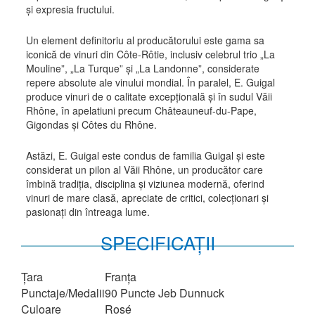
și expresia fructului.
Un element definitoriu al producătorului este gama sa
iconică de vinuri din Côte-Rôtie, inclusiv celebrul trio „La
Mouline”, „La Turque” și „La Landonne”, considerate
repere absolute ale vinului mondial. În paralel, E. Guigal
produce vinuri de o calitate excepțională și în sudul Văii
Rhône, în apelatiuni precum Châteauneuf-du-Pape,
Gigondas și Côtes du Rhône.
Astăzi, E. Guigal este condus de familia Guigal și este
considerat un pilon al Văii Rhône, un producător care
îmbină tradiția, disciplina și viziunea modernă, oferind
vinuri de mare clasă, apreciate de critici, colecționari și
pasionați din întreaga lume.
SPECIFICAȚII
Țara
Franţa
Punctaje/Medalii
90 Puncte Jeb Dunnuck
Culoare
Rosé