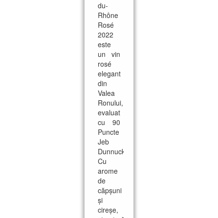
du-
Rhône
Rosé
2022
este
un vin
rosé
elegant
din
Valea
Ronului,
evaluat
cu 90
Puncte
Jeb
Dunnuck.
Cu
arome
de
căpșuni
și
cireșe,