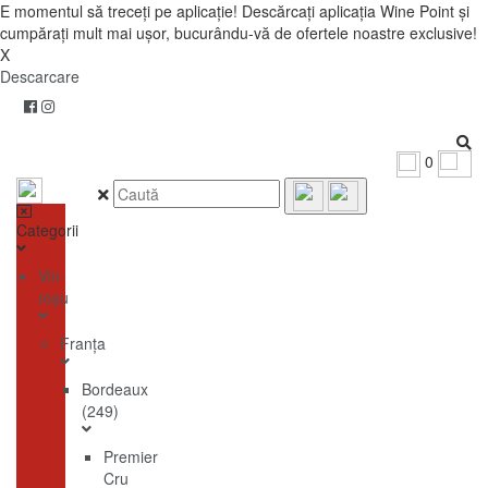
E momentul să treceți pe aplicație! Descărcați aplicația Wine Point și
cumpărați mult mai ușor, bucurându-vă de ofertele noastre exclusive!
X
Descarcare
0
Categorii
Vin
roșu
Franţa
Bordeaux
(249)
Premier
Cru