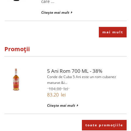
care ...
Citește mai mult
mai mult
Promoții
5 Ani Rom 700 ML - 38%
Conde de Cuba 5 Ani este un rom cubanez
maturat &i...
104.00
lei
83.20
lei
Citește mai mult
toate promoțiile