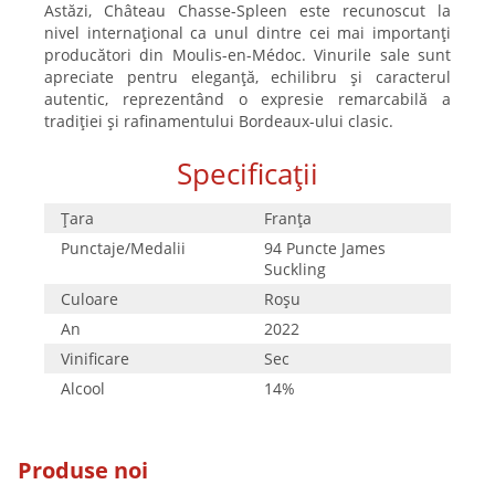
Astăzi, Château Chasse-Spleen este recunoscut la
nivel internațional ca unul dintre cei mai importanți
producători din Moulis-en-Médoc. Vinurile sale sunt
apreciate pentru eleganță, echilibru și caracterul
autentic, reprezentând o expresie remarcabilă a
tradiției și rafinamentului Bordeaux-ului clasic.
Specificații
Țara
Franţa
Punctaje/Medalii
94 Puncte James
Suckling
Culoare
Roşu
An
2022
Vinificare
Sec
Alcool
14%
Produse noi