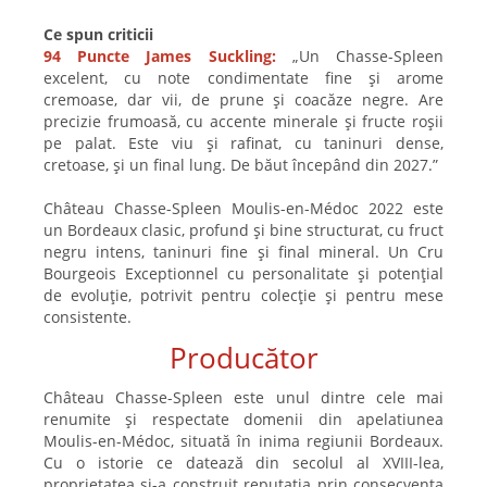
Ce spun criticii
94 Puncte James Suckling:
„Un Chasse-Spleen
excelent, cu note condimentate fine și arome
cremoase, dar vii, de prune și coacăze negre. Are
precizie frumoasă, cu accente minerale și fructe roșii
pe palat. Este viu și rafinat, cu taninuri dense,
cretoase, și un final lung. De băut începând din 2027.”
Château Chasse-Spleen Moulis-en-Médoc 2022 este
un Bordeaux clasic, profund și bine structurat, cu fruct
negru intens, taninuri fine și final mineral. Un Cru
Bourgeois Exceptionnel cu personalitate și potențial
de evoluție, potrivit pentru colecție și pentru mese
consistente.
Producător
Château Chasse-Spleen este unul dintre cele mai
renumite și respectate domenii din apelatiunea
Moulis-en-Médoc, situată în inima regiunii Bordeaux.
Cu o istorie ce datează din secolul al XVIII-lea,
proprietatea și-a construit reputația prin consecvența