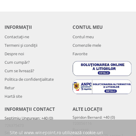
INFORMAȚII
CONTUL MEU
Contactați-ne
Contul meu
Termeni și condiții
Comenzile mele
Despre noi
Favorite
Cum cumpăr?
Cum se livrează?
Politica de confidenţialitate
Retur
Hartă site
INFORMAȚII CONTACT
ALTE LOCAȚII
Spiridon Bernard: +40 (0)
Septimiu Ungurean: +40 (0)
720056116
726375473
București
Site-ul www.winepoint.ro utilizează cookie-uri
Sediul central – Cluj-Napoca
Aleea Teișani nr. 125, sector 1