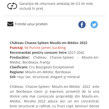
Garanția de returnare ambalaj de 0,5 lei este
inclusă în preț
Trimite unui prieten
Château Chasse-Spleen Moulis-en-Médoc 2022
Punctaj:
94 Puncte James Suckling
Recomandat pentru consum între
2027-2042
Producător:
Château Chasse-Spleen - Moulis-en-
Médoc, Bordeaux, Franța
Clasificare:
Cru Bourgeois Exceptionnel
Regiune:
Moulis-en-Médoc, Bordeaux
Stil:
roșu sec, structurat, elegant și mineral
Château Chasse-Spleen Moulis-en-Médoc 2022 este
un Bordeaux clasic și expresiv, provenit de la una
dintre cele mai cunoscute proprietăți din Moulis-en-
Médoc. Recolta 2022 aduce aici un vin concentrat,
bine structurat și rafinat, cu fruct copt, taninuri dense