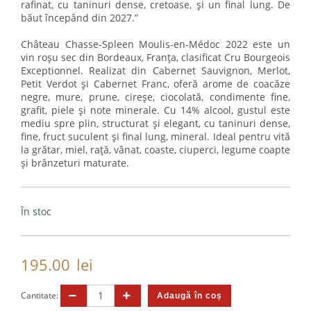
rafinat, cu taninuri dense, cretoase, și un final lung. De
băut începând din 2027.”
Château Chasse-Spleen Moulis-en-Médoc 2022 este un
vin roșu sec din Bordeaux, Franța, clasificat Cru Bourgeois
Exceptionnel. Realizat din Cabernet Sauvignon, Merlot,
Petit Verdot și Cabernet Franc, oferă arome de coacăze
negre, mure, prune, cireșe, ciocolată, condimente fine,
grafit, piele și note minerale. Cu 14% alcool, gustul este
mediu spre plin, structurat și elegant, cu taninuri dense,
fine, fruct suculent și final lung, mineral. Ideal pentru vită
la grătar, miel, rață, vânat, coaste, ciuperci, legume coapte
și brânzeturi maturate.
În stoc
195.00
lei
Cantitate: