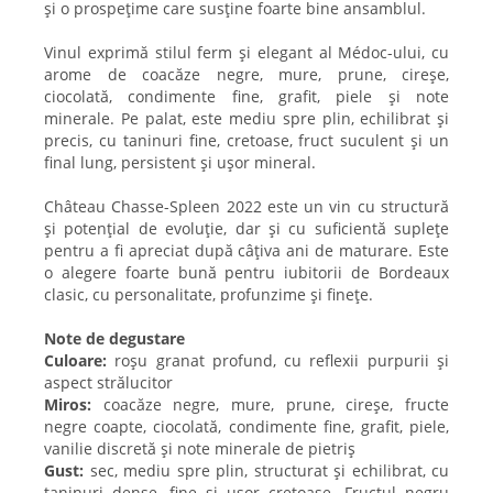
și o prospețime care susține foarte bine ansamblul.
Vinul exprimă stilul ferm și elegant al Médoc-ului, cu
arome de coacăze negre, mure, prune, cireșe,
ciocolată, condimente fine, grafit, piele și note
minerale. Pe palat, este mediu spre plin, echilibrat și
precis, cu taninuri fine, cretoase, fruct suculent și un
final lung, persistent și ușor mineral.
Château Chasse-Spleen 2022 este un vin cu structură
și potențial de evoluție, dar și cu suficientă suplețe
pentru a fi apreciat după câțiva ani de maturare. Este
o alegere foarte bună pentru iubitorii de Bordeaux
clasic, cu personalitate, profunzime și finețe.
Note de degustare
Culoare:
roșu granat profund, cu reflexii purpurii și
aspect strălucitor
Miros:
coacăze negre, mure, prune, cireșe, fructe
negre coapte, ciocolată, condimente fine, grafit, piele,
vanilie discretă și note minerale de pietriș
Gust:
sec, mediu spre plin, structurat și echilibrat, cu
taninuri dense, fine și ușor cretoase. Fructul negru