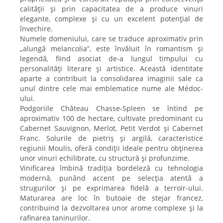
calității și prin capacitatea de a produce vinuri
elegante, complexe și cu un excelent potențial de
învechire.
Numele domeniului, care se traduce aproximativ prin
„alungă melancolia”, este învăluit în romantism și
legendă, fiind asociat de-a lungul timpului cu
personalități literare și artistice. Această identitate
aparte a contribuit la consolidarea imaginii sale ca
unul dintre cele mai emblematice nume ale Médoc-
ului.
Podgoriile Château Chasse-Spleen se întind pe
aproximativ 100 de hectare, cultivate predominant cu
Cabernet Sauvignon, Merlot, Petit Verdot și Cabernet
Franc. Solurile de pietriș și argilă, caracteristice
regiunii Moulis, oferă condiții ideale pentru obținerea
unor vinuri echilibrate, cu structură și profunzime.
Vinificarea îmbină tradiția bordeleză cu tehnologia
modernă, punând accent pe selecția atentă a
strugurilor și pe exprimarea fidelă a terroir-ului.
Maturarea are loc în butoaie de stejar francez,
contribuind la dezvoltarea unor arome complexe și la
rafinarea taninurilor.