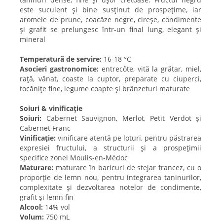
este suculent și bine susținut de prospețime, iar
aromele de prune, coacăze negre, cireșe, condimente
și grafit se prelungesc într-un final lung, elegant și
mineral
Temperatură de servire:
16-18 °C
Asocieri gastronomice:
entrecôte, vită la grătar, miel,
rață, vânat, coaste la cuptor, preparate cu ciuperci,
tocănițe fine, legume coapte și brânzeturi maturate
Soiuri & vinificație
Soiuri:
Cabernet Sauvignon, Merlot, Petit Verdot și
Cabernet Franc
Vinificație:
vinificare atentă pe loturi, pentru păstrarea
expresiei fructului, a structurii și a prospețimii
specifice zonei Moulis-en-Médoc
Maturare:
maturare în baricuri de stejar francez, cu o
proporție de lemn nou, pentru integrarea taninurilor,
complexitate și dezvoltarea notelor de condimente,
grafit și lemn fin
Alcool:
14% vol
Volum:
750 mL