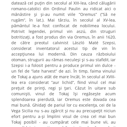
datează cel puțin din secolul al XIII-lea, când călugării
romano-catolici din Ordinul Paulin au ridicat aici o
mănăstire și și-au numit viile ”Oremus” (”Să ne
rugăm”, în lat.). Mai târziu, în secolul al XV-lea,
pământul le-a fost confiscat de nobilimea locului.
Potrivit legendei, primul vin aszú, din struguri
botritizați, a fost produs din via Oremus, în anii 1620,
de către preotul calvinist László Maté Szepsi,
considerat inventatorul acestui tip de vin în
accepțiunea lui modernă. Din cauza războiului
otoman, strugurii au rămas neculeși și s-au stafidit, iar
Szepsi i-a folosit pentru a produce primul vin dulce -
un fel de ”late harvest” de azi. În timp, faima vinului
de Tokaj a ajuns atât de mare încât, în secolul al XVIII-
lea era considerat ”aur lichid”, fiind vinul cel mai
prețuit de prinți, regi și țari. Căzut în uitare sub
comuniști, vinul de Tokaj își regăsește acum
splendoarea pierdută, iar Oremus este dovada cea
mai bună. Ghidați de pariul lor cu excelența, cei de la
Vega Sicilia nu s-au zgârcit și nu au precupețit niciun
efort pentru a-și împlini visul de crea cel mai bun
Tokaj posibil - au cumpărat cele mai bune vii, au