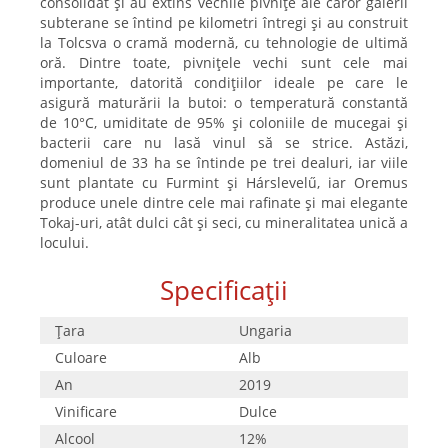
consolidat și au extins vechile pivnițe ale căror galerii
subterane se întind pe kilometri întregi și au construit
la Tolcsva o cramă modernă, cu tehnologie de ultimă
oră. Dintre toate, pivnițele vechi sunt cele mai
importante, datorită condițiilor ideale pe care le
asigură maturării la butoi: o temperatură constantă
de 10°C, umiditate de 95% și coloniile de mucegai și
bacterii care nu lasă vinul să se strice. Astăzi,
domeniul de 33 ha se întinde pe trei dealuri, iar viile
sunt plantate cu Furmint și Hárslevelű, iar Oremus
produce unele dintre cele mai rafinate și mai elegante
Tokaj-uri, atât dulci cât și seci, cu mineralitatea unică a
locului.
Specificații
Țara
Ungaria
Culoare
Alb
An
2019
Vinificare
Dulce
Alcool
12%