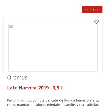
<< Înapoi
Oremus
Late Harvest 2019 - 0,5 L
Parfum frumos, cu note delicate de flori de lămâi, piersici,
caise, mandarine, alune, migdale și vanilie. Gust catifelat,