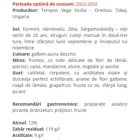
Perioada optimă de consum:
2022-2032
Producător:
Tempos Vega Sicilia - Oremus, Tokaj,
Ungaria
Soi:
Furmint, Hárslevelü, Zéta, Sárgamuskotály
-
vițe
vechi de 20 ani, struguri culeși manual în două-trei
ture, între sfârșitul lunii septembrie și începutul lui
noiembrie
Culoare:
galben-auriu deschis
Miros
: frumos, cu note delicate de flori de lămâi,
piersici, caise, mandarine, alune, migdale și vanilie
Gust
: catifelat, corpolent, cu aciditatea vioaie și
dulceața perfect echilibrate, arome de flori galbene,
coajă de lămâie, grapefruit, fructe cu os; sfârșit lung,
picant
Recomandări gastronomice:
preparate asiatice
picante,
brânzeturi, prăjituri, fructe
Alcool
: 12%
Zahăr rezidual:
119 g/l
Aciditate:
9 g/l