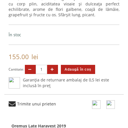
cu corp plin, aciditatea vioaie și dulceața perfect
echilibrate, arome de flori galbene, coajă de lămâie,
grapefruit și fructe cu os. Sfârșit lung, picant.
În stoc
155.00
lei
Cantitate:
Garanția de returnare ambalaj de 0,5 lei este
inclusă în preț
Trimite unui prieten
Oremus Late Haravest 2019