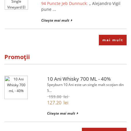
94 Puncte Jeb Dunnuck:
„ Alejandro Vigil
pune ...
Citește mai mult
mai mult
Promoții
10 Ani Whisky 700 ML - 40%
Speyburn 10 Ani este un single malt scoțian din
S...
159.00
lei
127.20
lei
Citește mai mult