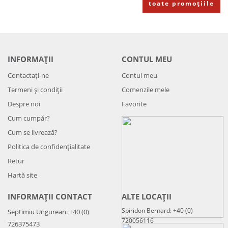
toate promoțiile
INFORMAȚII
CONTUL MEU
Contactați-ne
Contul meu
Termeni și condiții
Comenzile mele
Despre noi
Favorite
Cum cumpăr?
Cum se livrează?
Politica de confidenţialitate
Retur
Hartă site
INFORMAȚII CONTACT
ALTE LOCAȚII
Spiridon Bernard: +40 (0)
Septimiu Ungurean: +40 (0)
720056116
726375473