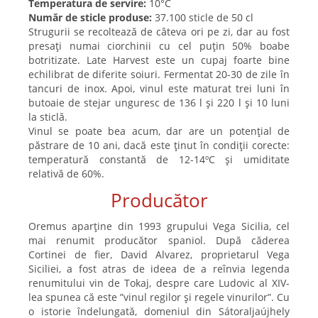
Temperatura de servire:
10°C
Număr de sticle produse:
37.100 sticle de 50 cl
Strugurii se recoltează de câteva ori pe zi, dar au fost
presați numai ciorchinii cu cel puțin 50% boabe
botritizate. Late Harvest este un cupaj foarte bine
echilibrat de diferite soiuri. Fermentat 20-30 de zile în
tancuri de inox. Apoi, vinul este maturat trei luni în
butoaie de stejar unguresc de 136 l și 220 l și 10 luni
la sticlă.
Vinul se poate bea acum, dar are un potențial de
păstrare de 10 ani, dacă este ținut în condiții corecte:
temperatură constantă de 12-14ºC și umiditate
relativă de 60%.
Producător
Oremus aparține din 1993 grupului Vega Sicilia, cel
mai renumit producător spaniol. După căderea
Cortinei de fier, David Alvarez, proprietarul Vega
Siciliei, a fost atras de ideea de a reînvia legenda
renumitului vin de Tokaj, despre care Ludovic al XIV-
lea spunea că este ”vinul regilor și regele vinurilor”. Cu
o istorie îndelungată, domeniul din Sátoraljaújhely