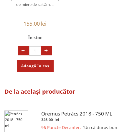
de miere de salcâm, ...
155.00
lei
În stoc
Adaugă în coș
De la același producător
Oremus Petrács 2018 - 750 ML
325.00
lei
96 Puncte Decanter:
"Un călduros bun-