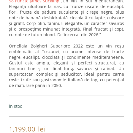
98 Puncte James Suckling
„Un vin în stil mediteranean.
Eleganță uluitoare la nas, cu frunze uscate de eucalipt,
flori, fructe de pădure suculente și cireșe negre, plus
note de banană deshidratată, ciocolată cu lapte, cuișoare
și grafit. Corp plin, taninuri elegante, un caracter savuros
și o prospețime minunat integrată. Final fructat și copt,
cu note de tutun blond. De încercat din 2026.”
Ornellaia Bolgheri Superiore 2022 este un vin roșu
emblematic al Toscanei, cu arome intense de fructe
negre, eucalipt, ciocolată și condimente mediteraneene.
Gustul este amplu, elegant și perfect structurat, cu
taninuri fine și un final lung, savuros și rafinat. Un
supertoscan complex și seducător, ideal pentru carne
roșie, trufe sau gastronomie italiană de top, cu potențial
de maturare până în 2050.
În stoc
1,199.00
lei