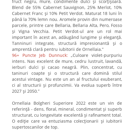
fruct negru, mure, condimente dulci și scorțișoară.
Blend de 55% Cabernet Sauvignon, 25% Merlot, 10%
Cabernet Franc și 10% Petit Verdot. Maturat 18 luni în
până la 70% lemn nou. Aromele provin din numeroase
parcele, printre care Bellaria, Bellaria Alta, Pero, Fosso
și Vigna Vecchia. Petit Verdot-ul are un rol mai
important în acest an, adăugând lungime și eleganță.
Tanninuri integrate, structură impresionantă și o
amprentă clară pentru iubitorii de Ornellaia.”
96+ Puncte Jeb Dunnuck:
„Culoare violet-purpuriu
intens. Nas excelent de mure, cedru lustruit, lavandă,
ierburi dulci și cacao neagră. Plin, concentrat, cu
taninuri coapte și o structură care domină stilul
acestui vintage. Nu este un an al fructului exuberant,
ci al structurii și profunzimii. Va evolua superb între
2027 și 2050.”
Ornellaia Bolgheri Superiore 2022 este un vin de
referință - dens, floral, mineral, condimentat și superb
structurat, cu longevitate excelentă și rafinament total.
O ediție care va entuziasma colecționarii și iubitorii
supertoscanilor de top.