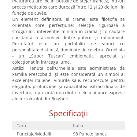
maturarea are loc în butoaie de stejar francez, într-un
proces meticulos care durează între 12 și 20 de luni, în
funcție de cuvée.
Un element definitoriu al cramei este filosofia sa
orientată spre perfecțiune: selecție riguroasă a
strugurilor, intervenție minimă în cramă și o căutare
constantă a armoniei dintre putere și rafinament.
Rezultatul este un portofoliu de vinuri cu
personalitate distinctă, dominate de celebrul Ornellaia
- un „Super Tuscan” emblematic, apreciat și
colecționat în întreaga lume.
Astăzi, Tenuta dell’Ornellaia este administrată de
Familia Frescobaldi și este considerată un simbol al
excelenței italiene. Vinurile sale, recunoscute pentru
eleganță, profunzime și capacitatea extraordinară de
învechire, reprezintă una dintre cele mai pure expresii
ale terroir-ului din Bolgheri.
Specificații
Țara
Italia
Punctaje/Medalii
98 Puncte James