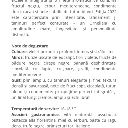
excelent integrată și o finețe aromatică ce combină
fructul negru, ierburi mediteraneene, condimente
dulci, cacao și note subtile de tutun blond. Ediția 2022
este caracterizată prin intensitate, rafinament și
taninuri perfect conturate - un Ornellaia cu
amplitudine mare, longevitate și personalitate
distinctă.
Note de degustare
Culoare:
violet-purpuriu profund, intens și strălucitor
Miros:
frunze uscate de eucalipt, flori violete, fructe de
pădure negre, cireșe negre, banană deshidratată,
ciocolată cu lapte, cuișoare, grafit, condimente
mediteraneene
Gust:
plin, amplu, cu taninuri elegante și fine; textură
densă și savuroasă, note de fruct copt, ciocolată, tutun
blond și condimente; prospețime perfect integrată și
un final lung, cremos, amplu și echilibrat
Temperatură de servire:
16-18 °C
Asocieri gastronomice:
vită maturată, ossobuco,
bistecca alla fiorentina, miel cu ierburi, paste cu ragu
dens, trufe negre, brânzeturi tari italiene