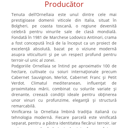
Producător
Tenuta dell’Ornellaia este unul dintre cele mai
prestigioase domenii viticole din Italia, situat în
Bolgheri, pe coasta toscană, o regiune devenită
celebră pentru vinurile sale de clasă mondială.
Fondată în 1981 de Marchese Lodovico Antinori, crama
a fost concepută încă de la început ca un proiect de
excelență absolută, bazat pe o viziune modernă
asupra viticulturii și pe un respect profund pentru
terroir-ul unic al zonei.
Podgoriile Ornellaia se întind pe aproximativ 100 de
hectare, cultivate cu soiuri internaționale precum
Cabernet Sauvignon, Merlot, Cabernet Franc și Petit
Verdot. Climatul mediteranean, influențat de
proximitatea mării, combinat cu solurile variate și
drenante, creează condiții ideale pentru obținerea
unor vinuri cu profunzime, eleganță și structură
remarcabilă.
Vinificarea la Ornellaia îmbină tradiția italiană cu
tehnologia modernă. Fiecare parcelă este vinificată
separat, pentru a păstra identitatea fiecărui terroir, iar