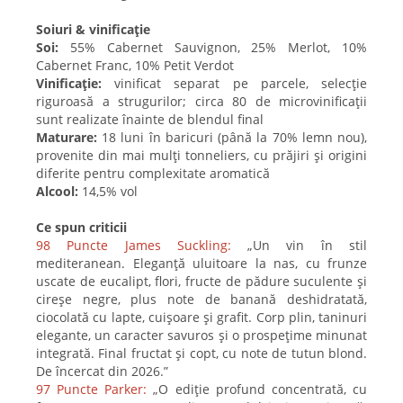
Soiuri & vinificație
Soi:
55% Cabernet Sauvignon, 25% Merlot, 10%
Cabernet Franc, 10% Petit Verdot
Vinificație:
vinificat separat pe parcele, selecție
riguroasă a strugurilor; circa 80 de microvinificații
sunt realizate înainte de blendul final
Maturare:
18 luni în baricuri (până la 70% lemn nou),
provenite din mai mulți tonneliers, cu prăjiri și origini
diferite pentru complexitate aromatică
Alcool:
14,5% vol
Ce spun criticii
98 Puncte James Suckling:
„Un vin în stil
mediteranean. Eleganță uluitoare la nas, cu frunze
uscate de eucalipt, flori, fructe de pădure suculente și
cireșe negre, plus note de banană deshidratată,
ciocolată cu lapte, cuișoare și grafit. Corp plin, taninuri
elegante, un caracter savuros și o prospețime minunat
integrată. Final fructat și copt, cu note de tutun blond.
De încercat din 2026.”
97 Puncte Parker:
„O ediție profund concentrată, cu