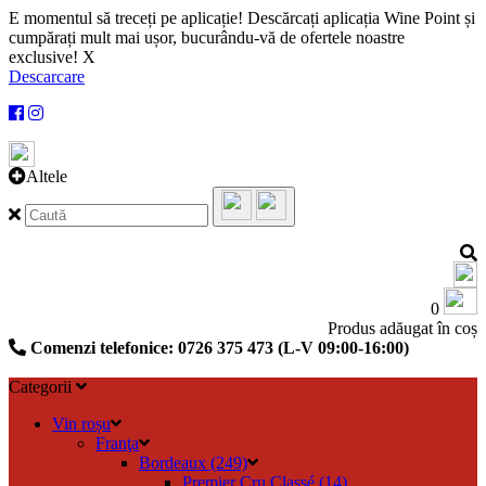
E momentul să treceți pe aplicație! Descărcați aplicația Wine Point și
cumpărați mult mai ușor, bucurându-vă de ofertele noastre
exclusive!
X
Descarcare
Altele
0
Produs adăugat în coș
Comenzi telefonice: 0726 375 473 (L-V 09:00-16:00)
Categorii
Vin roșu
Franţa
Bordeaux (249)
Premier Cru Classé (14)