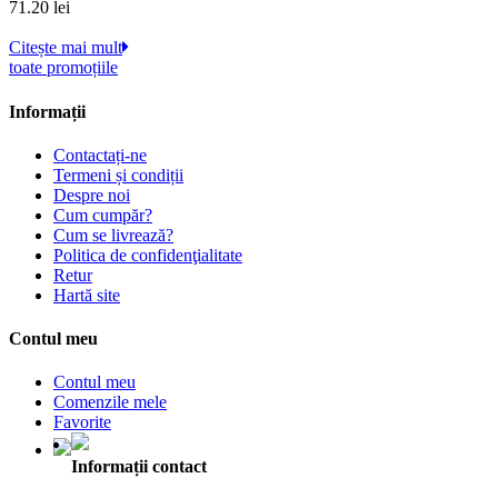
71.20
lei
Citește mai mult
toate promoțiile
Informații
Contactați-ne
Termeni și condiții
Despre noi
Cum cumpăr?
Cum se livrează?
Politica de confidenţialitate
Retur
Hartă site
Contul meu
Contul meu
Comenzile mele
Favorite
Informații contact