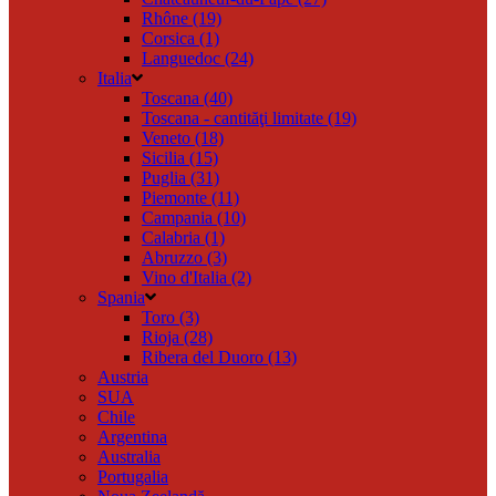
Rhône (19)
Corsica (1)
Languedoc (24)
Italia
Toscana (40)
Toscana - cantităţi limitate (19)
Veneto (18)
Sicilia (15)
Puglia (31)
Piemonte (11)
Campania (10)
Calabria (1)
Abruzzo (3)
Vino d'Italia (2)
Spania
Toro (3)
Rioja (28)
Ribera del Duoro (13)
Austria
SUA
Chile
Argentina
Australia
Portugalia