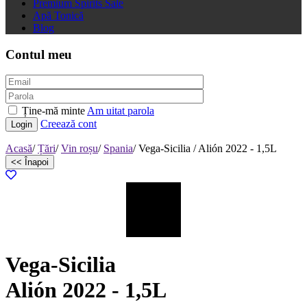
Premium Spirits Sale
Apă Tonică
Blog
Contul meu
Ține-mă minte
Am uitat parola
Creează cont
Login
Acasă
/
Țări
/
Vin roșu
/
Spania
/
Vega-Sicilia /
Alión 2022 - 1,5L
<< Înapoi
Vega-Sicilia
Alión 2022 - 1,5L