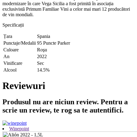
modernizare în care Vega Sicilia a fost primită în asociația
exclusivistă Primum Familiae Vini a celor mai mari 12 producători
de vin mondiali.
Specificații
Țara
Spania
Punctaje/Medalii
95 Puncte Parker
Culoare
Roşu
An
2022
Vinificare
Sec
Alcool
14.5%
Reviewuri
Produsul nu are niciun review. Pentru a
scrie un review, te rog sa te autentifici.
Winepoint