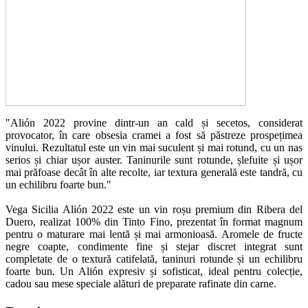
"Alión 2022 provine dintr-un an cald și secetos, considerat
provocator, în care obsesia cramei a fost să păstreze prospețimea
vinului. Rezultatul este un vin mai suculent și mai rotund, cu un nas
serios și chiar ușor auster. Taninurile sunt rotunde, șlefuite și ușor
mai prăfoase decât în alte recolte, iar textura generală este tandră, cu
un echilibru foarte bun."
Vega Sicilia Alión 2022 este un vin roșu premium din Ribera del
Duero, realizat 100% din Tinto Fino, prezentat în format magnum
pentru o maturare mai lentă și mai armonioasă. Aromele de fructe
negre coapte, condimente fine și stejar discret integrat sunt
completate de o textură catifelată, taninuri rotunde și un echilibru
foarte bun. Un Alión expresiv și sofisticat, ideal pentru colecție,
cadou sau mese speciale alături de preparate rafinate din carne.