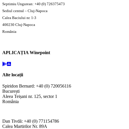
Septimiu Ungurean: +40 (0) 726375473
Sediul central – Cluj-Napoca
Calea Baciului nr. 1-3
400230 Cluj-Napoca
România
APLICAȚIA Winepoint
Alte locații
Spiridon Bernard: +40 (0) 720056116
București
Aleea Teișani nr. 125, sector 1
România
Dan Tivdă: +40 (0) 771154786
Calea Martirilor Nr. 89A