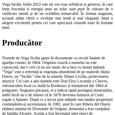
Vega Sicilia Alión 2022 este un vin roșu sofisticat și generos, în care
forța fructului și energia unui an solar sunt puse în valoare de o
vinificare atentă și de un echilibru remarcabil. În format magnum,
această ediție oferă o evoluție mai lentă și mai elegantă, fiind o
alegere excelentă pentru cei care apreciază vinurile mari în formate
mari.
Producător
Numele de Vega Sicilia apare în documente cu secole înainte de
apariția cramei, în 1864. Originea exactă a numelui nu este
cunoscută, dar e cert că nu are nimic de-a face cu insula italiană.
”Vega” este o referință la vegetația abundentă de pe malurile râului
Duero, iar ”Sicilia” vine de la numele Sfintei Cecilia, protectoarea
muzicii. Cel care a ales numele este Don Eloy Lecanda y Chaves,
vitivinicultor local cu studii la Bordeaux și fondatorul din 1864 al
podgoriei. Negustor priceput, el a ridicat rapid prestigiul domeniului,
astfel încât nu e de mirare că în 1876 devenea furnizor al Casei
regale a Spaniei. După ce a trecut prin mâinile mai multor proprietari
continuându-și ascensiunea, în 1982, anul în care Ribera del Duero
obținea statutul de Denumire de Origine, domeniul a fost cumpărat
de familia Alvarez. Acesta a fost începutul unei epoci de