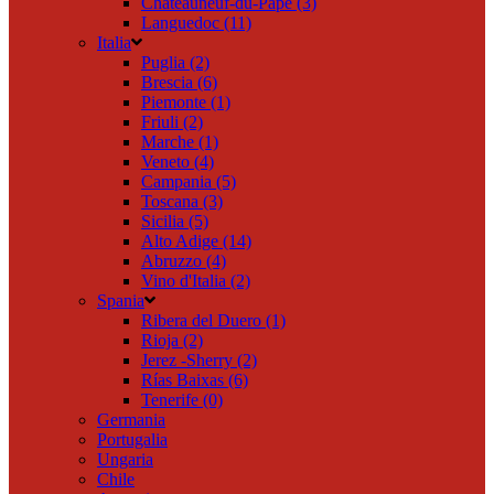
Châteauneuf-du-Pape (3)
Languedoc (11)
Italia
Puglia (2)
Brescia (6)
Piemonte (1)
Friuli (2)
Marche (1)
Veneto (4)
Campania (5)
Toscana (3)
Sicilia (5)
Alto Adige (14)
Abruzzo (4)
Vino d'Italia (2)
Spania
Ribera del Duero (1)
Rioja (2)
Jerez -Sherry (2)
Rías Baixas (6)
Tenerife (0)
Germania
Portugalia
Ungaria
Chile