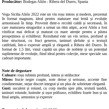
Producător:
Bodegas Alión - Ribera del Duero, Spania
Vega Sicilia Alión 2022 este un vin roșu intens și modern, prezentat
în format magnum, ideal pentru maturare mai lentă și evoluție
armonioasă în timp. Provenit dintr-o recoltă caldă și secetoasă, în
care maturarea strugurilor a urmat un ritm atipic, acest Alión a fost
vinificat mai delicat și maturat cu mare atenție pentru a păstra
prospețimea și echilibrul. Rezultatul este un vin serios, profund și
bine structurat, cu fruct generos, taninuri șlefuite și o textură
catifelată, într-o expresie amplă și elegantă a Ribera del Duero. În
format de 1,5 litri, vinul capătă un plus de noblețe și un potențial
suplimentar de evoluție, fiind ideal pentru colecție, mese speciale sau
cadouri importante.
Note de degustare
Culoare:
roșu rubiniu profund, intens și strălucitor
Miros:
fructe negre coapte, note dense și serioase, accente fine
condimentate, stejar discret integrat și un plus de sobrietate elegantă
Gust:
suculent și rotund, cu corp mediu spre plin, textură tandră,
taninuri rotunde, lustruite și ușor prăfoase, echilibru foarte bun și un
final amplu, armonios și expresiv