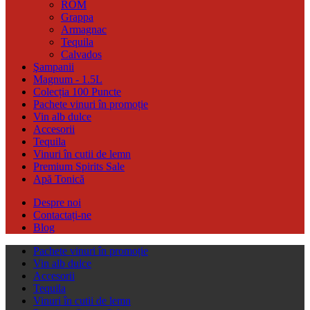
ROM
Grappa
Armagnac
Tequila
Calvados
Şampanii
Magnum - 1.5L
Colecția 100 Puncte
Pachete vinuri în promoție
Vin alb dulce
Accesorii
Tequila
Vinuri în cutii de lemn
Premium Spirits Sale
Apă Tonică
Despre noi
Contactați-ne
Blog
Pachete vinuri în promoție
Vin alb dulce
Accesorii
Tequila
Vinuri în cutii de lemn