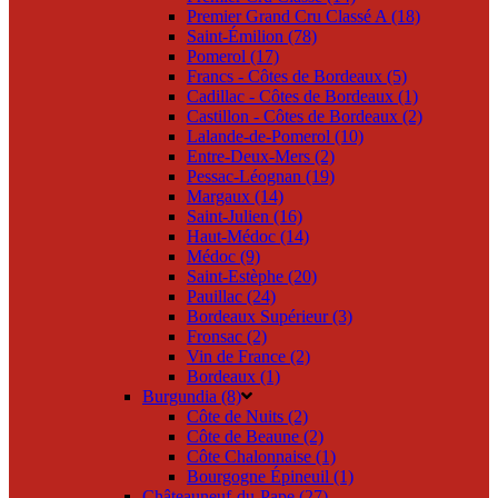
Premier Grand Cru Classé A (18)
Saint-Émilion (78)
Pomerol (17)
Francs - Côtes de Bordeaux (5)
Cadillac - Côtes de Bordeaux (1)
Castillon - Côtes de Bordeaux (2)
Lalande-de-Pomerol (10)
Entre-Deux-Mers (2)
Pessac-Léognan (19)
Margaux (14)
Saint-Julien (16)
Haut-Médoc (14)
Médoc (9)
Saint-Estèphe (20)
Pauillac (24)
Bordeaux Supérieur (3)
Fronsac (2)
Vin de France (2)
Bordeaux (1)
Burgundia (8)
Côte de Nuits (2)
Côte de Beaune (2)
Côte Chalonnaise (1)
Bourgogne Épineuil (1)
Châteauneuf-du-Pape (27)