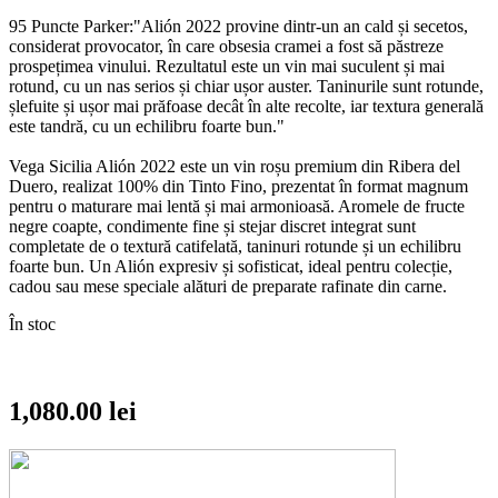
95 Puncte Parker:
"Alión 2022 provine dintr-un an cald și secetos,
considerat provocator, în care obsesia cramei a fost să păstreze
prospețimea vinului. Rezultatul este un vin mai suculent și mai
rotund, cu un nas serios și chiar ușor auster. Taninurile sunt rotunde,
șlefuite și ușor mai prăfoase decât în alte recolte, iar textura generală
este tandră, cu un echilibru foarte bun."
Vega Sicilia Alión 2022 este un vin roșu premium din Ribera del
Duero, realizat 100% din Tinto Fino, prezentat în format magnum
pentru o maturare mai lentă și mai armonioasă. Aromele de fructe
negre coapte, condimente fine și stejar discret integrat sunt
completate de o textură catifelată, taninuri rotunde și un echilibru
foarte bun. Un Alión expresiv și sofisticat, ideal pentru colecție,
cadou sau mese speciale alături de preparate rafinate din carne.
În stoc
1,080.00
lei