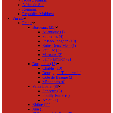
Noua Zeelandă
Africa de Sud
România
Republica Moldova
Vin alb
Franţa
Bordeaux (25)
Atlantique (1)
Sauternes (4)
Pessac-Léognan (10)
Entre-Deux-Mers (1)
Pauillac (3)
Margaux (2)
Saint- Émilion (2)
Burgundia (15)
Chablis (10)
Bourgogne Tonnerre (1)
Côte de Beaune (3)
Mâconnais (0)
Valea Loarei (8)
Sancerre (3)
Pouilly-Fumé (6)
Anjou (1)
Rhône (11)
Jura (1)