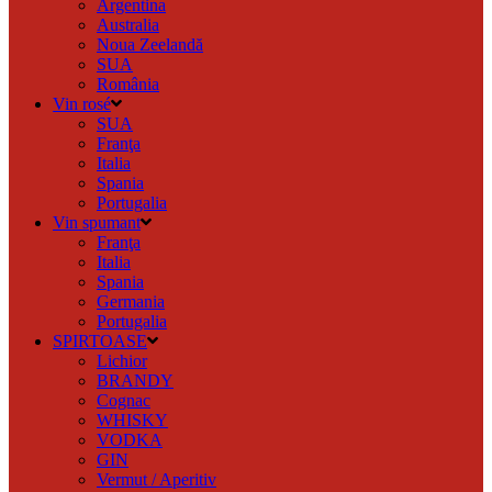
Argentina
Australia
Noua Zeelandă
SUA
România
Vin rosé
SUA
Franţa
Italia
Spania
Portugalia
Vin spumant
Franţa
Italia
Spania
Germania
Portugalia
SPIRTOASE
Lichior
BRANDY
Cognac
WHISKY
VODKA
GIN
Vermut / Aperitiv