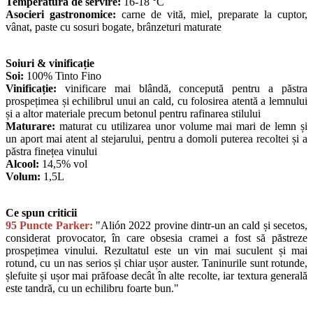
Temperatură de servire:
16-18 °C
Asocieri gastronomice:
carne de vită, miel, preparate la cuptor,
vânat, paste cu sosuri bogate, brânzeturi maturate
Soiuri & vinificație
Soi:
100% Tinto Fino
Vinificație:
vinificare mai blândă, concepută pentru a păstra
prospețimea și echilibrul unui an cald, cu folosirea atentă a lemnului
și a altor materiale precum betonul pentru rafinarea stilului
Maturare:
maturat cu utilizarea unor volume mai mari de lemn și
un aport mai atent al stejarului, pentru a domoli puterea recoltei și a
păstra finețea vinului
Alcool:
14,5% vol
Volum:
1,5L
Ce spun criticii
95 Puncte Parker:
"Alión 2022 provine dintr-un an cald și secetos,
considerat provocator, în care obsesia cramei a fost să păstreze
prospețimea vinului. Rezultatul este un vin mai suculent și mai
rotund, cu un nas serios și chiar ușor auster. Taninurile sunt rotunde,
șlefuite și ușor mai prăfoase decât în alte recolte, iar textura generală
este tandră, cu un echilibru foarte bun."