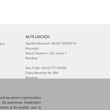
ALTE LOCAȚII
Spiridon Bernard: +40 (0) 720056116
473
București
Aleea Teișani nr. 125, sector 1
România
Dan Tivdă: +40 (0) 771154786
Calea Martirilor Nr. 89A
România
cestuia, pentru a personaliza
-uri. De asemenea, împărtășim
itate și de analiză, care, la