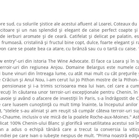
e sud, cu solurile șistice ale acestui afluent al Loarei, Coteaux du
citoare și un nas splendid și elegant de caise perfect coapte și 
e ierburi aromate și de ceară. Catifelat și delicat pe palatin, e
 frumoasă, cristalină și fructul bine copt, dulce, foarte elegant și ra
ayon care se poate bea ca atare, cu brânză sau cu o tartă cu caise.
 entry”-uri din istoria The Wine Advocate. El face ca Loara și în s
terroir-uri din regiunea Anjou. Domaine Belargus este numele c
ai bune vinuri din întreaga lume, cu atât mai mult cu cât prețurile 
e Crăciun și Anul Nou, i-am cerut lui Jo Pithon mostre de la Pithon-P
 pensionase și i-a trimis scrisoarea mea lui Ivan, cel care a cu
ecuți în căutarea unor terroir-uri excepționale pentru Chenin, în
avoie și având o afacere de investiții în Paris, s-a îndrăgostit de 
 de care luasem cunoștință cu mult timp înainte, la începutul anilor
, ”stelele s-au aliniat și am reușit să cumpăr câteva terroir-uri s
-Chaume, inclusiv o vie mică de la poalele Roche-aux-Moines." Astf
t 100% Chenin-ului Blanc și glorifică versatilitatea acestui soi î
 Ivan a adus o echipă tânără care a trecut la conversia la vitic
diei pe care Ivan o iubește nespus de mult. ”Prima noastră ediți