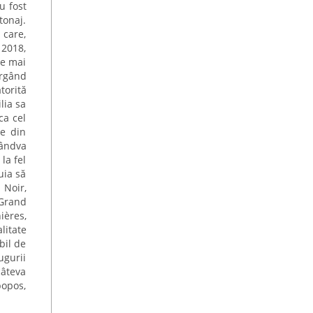
u fost
tonaj.
 care,
 2018,
re mai
ergând
torită
lia sa
ca cel
le din
cândva
la fel
uia să
 Noir,
 Grand
ières,
litate
bil de
ugurii
câteva
popos,