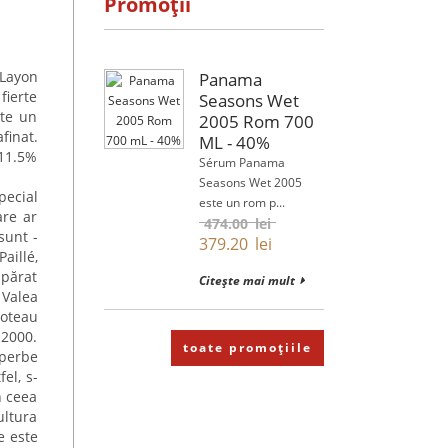
Promoții
 Layon
Panama
fierte
Seasons Wet
ste un
2005 Rom 700
finat.
ML - 40%
 11.5%
Sérum Panama
Seasons Wet 2005
pecial
este un rom p...
are ar
474.00
lei
sunt -
379.20
lei
aillé,
mpărat
Citește mai mult
 Valea
Coteau
 2000.
toate promoțiile
uperbe
el, s-
n ceea
ultura
e este