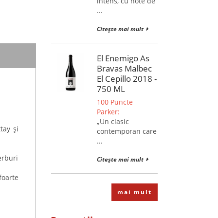
intens, cu note de
...
Citește mai mult
El Enemigo As
Bravas Malbec
El Cepillo 2018 -
750 ML
100 Puncte
Parker:
„Un clasic
tay și
contemporan care
...
erburi
Citește mai mult
foarte
mai mult