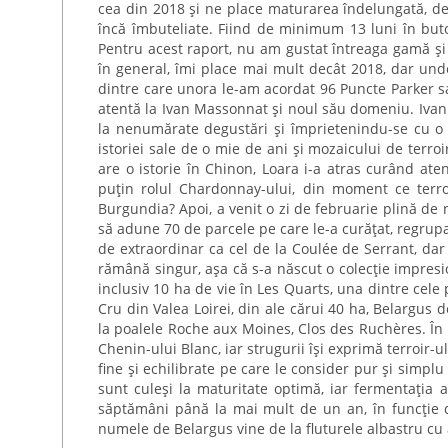
cea din 2018 și ne place maturarea îndelungată, de 
încă îmbuteliate. Fiind de minimum 13 luni în butoa
Pentru acest raport, nu am gustat întreaga gamă și 
în general, îmi place mai mult decât 2018, dar und
dintre care unora le-am acordat 96 Puncte Parker 
atentă la Ivan Massonnat și noul său domeniu. Ivan 
la nenumărate degustări și împrietenindu-se cu o se
istoriei sale de o mie de ani și mozaicului de terro
are o istorie în Chinon, Loara i-a atras curând at
puțin rolul Chardonnay-ului, din moment ce terroi
Burgundia? Apoi, a venit o zi de februarie plină de ni
să adune 70 de parcele pe care le-a curățat, regrupat 
de extraordinar ca cel de la Coulée de Serrant, dar 
rămână singur, așa că s-a născut o colecție impresi
inclusiv 10 ha de vie în Les Quarts, una dintre cel
Cru din Valea Loirei, din ale cărui 40 ha, Belargus de
la poalele Roche aux Moines, Clos des Ruchères. În 
Chenin-ului Blanc, iar strugurii își exprimă terroir-u
fine și echilibrate pe care le consider pur și simplu 
sunt culeși la maturitate optimă, iar fermentația a
săptămâni până la mai mult de un an, în funcție de 
numele de Belargus vine de la fluturele albastru cu a