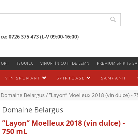
e: 0726 375 473 (L-V 09:00-16:00)
ORII
TEQUILA
VINURI ÎN CUTII DE LEMN
PREMIUM SPIRITS SA
VIN SPUMANT
SPIRTOASE
ŞAMPANII
Domaine Belargus /
”Layon” Moelleux 2018 (vin dulce) - 
Domaine Belargus
”Layon” Moelleux 2018 (vin dulce) -
750 mL