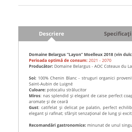
Descriere
Specificați
Domaine Belargus ”Layon” Moelleux 2018 (vin dulc
Perioada optimă de consum:
2021 - 2070
Producător:
Domaine Belargus - AOC Coteaux du Lay
Soi:
100% Chenin Blanc - struguri organici proveniți
Saint-Aubin de Luigné
Culoare:
potocaliu strălucitor
Miros
: nas splendid și elegant de caise perfect coa
aromate și de ceară
Gust
: catifelat și delicat pe palatin, perfect echili
elegant și rafinat; sfârșit senzațional de lung și exci
Recomandări gastronomice:
minunat de unul singur