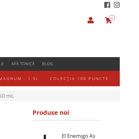
0
LE
APĂ TONICĂ
BLOG
MAGNUM - 1.5L
COLECȚIA 100 PUNCTE
750 mL
Produse noi
El Enemigo As