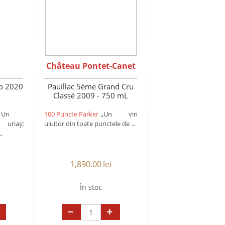
Château Pontet-Canet
co 2020
Pauillac 5ème Grand Cru
Classé 2009 - 750 mL
Un
100 Puncte Parker
„Un vin
riaș!
uluitor din toate punctele de ...
.
1,890.00
lei
În stoc