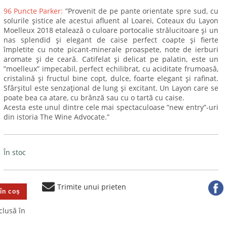
96 Puncte Parker:
”Provenit de pe pante orientate spre sud, cu
solurile șistice ale acestui afluent al Loarei, Coteaux du Layon
Moelleux 2018 etalează o culoare portocalie strălucitoare și un
nas splendid și elegant de caise perfect coapte și fierte
împletite cu note picant-minerale proaspete, note de ierburi
aromate și de ceară. Catifelat și delicat pe palatin, este un
”moelleux” impecabil, perfect echilibrat, cu aciditate frumoasă,
cristalină și fructul bine copt, dulce, foarte elegant și rafinat.
Sfârșitul este senzațional de lung și excitant. Un Layon care se
poate bea ca atare, cu brânză sau cu o tartă cu caise.
Acesta este unul dintre cele mai spectaculoase ”new entry”-uri
din istoria The Wine Advocate.”
În stoc
Trimite unui prieten
clusă în