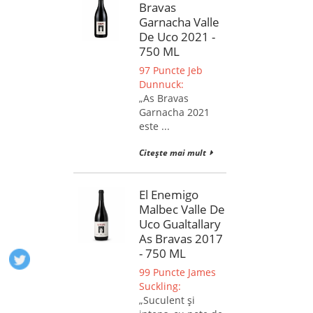
Bravas
Garnacha Valle
De Uco 2021 -
750 ML
97 Puncte Jeb
Dunnuck:
„As Bravas
Garnacha 2021
este ...
Citește mai mult
El Enemigo
Malbec Valle De
Uco Gualtallary
As Bravas 2017
- 750 ML
99 Puncte James
Suckling:
„Suculent și