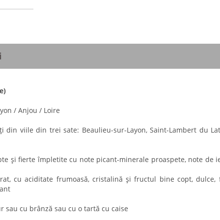
i
e)
on / Anjou / Loire
 din viile din trei sate: Beaulieu-sur-Layon, Saint-Lambert du Lat
pte și fierte împletite cu note picant-minerale proaspete, note de i
brat, cu aciditate frumoasă, cristalină și fructul bine copt, dulce, 
tant
 sau cu brânză sau cu o tartă cu caise