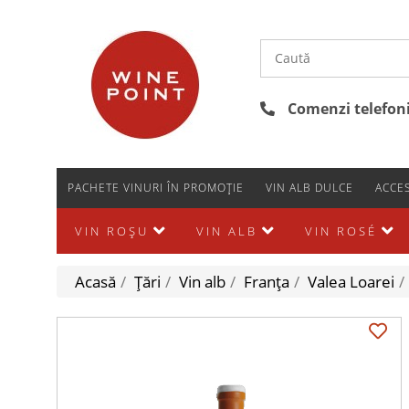
Comenzi telefonic
PACHETE VINURI ÎN PROMOȚIE
VIN ALB DULCE
ACCES
VIN ROȘU
VIN ALB
VIN ROSÉ
Acasă
/
Țări
/
Vin alb
/
Franţa
/
Valea Loarei
/