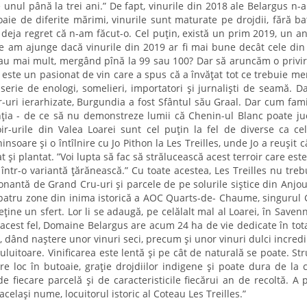
unul până la trei ani.” De fapt, vinurile din 2018 ale Belargus n-a
ie de diferite mărimi, vinurile sunt maturate pe drojdii, fără ba
deja regret că n-am făcut-o. Cel puțin, există un prim 2019, un an
e am ajunge dacă vinurile din 2019 ar fi mai bune decât cele din
sau mai mult, mergând pînă la 99 sau 100? Dar să aruncăm o privi
este un pasionat de vin care a spus că a învățat tot ce trebuie m
rie de enologi, somelieri, importatori și jurnaliști de seamă. Da
ir-uri ierarhizate, Burgundia a fost Sfântul său Graal. Dar cum fami
enția - de ce să nu demonstreze lumii că Chenin-ul Blanc poate ju
r-urile din Valea Loarei sunt cel puțin la fel de diverse ca ce
nsoare și o întîlnire cu Jo Pithon la Les Treilles, unde Jo a reușit 
și plantat. ”Voi lupta să fac să strălucească acest terroir care este 
într-o variantă țărănească.” Cu toate acestea, Les Treilles nu treb
onantă de Grand Cru-uri și parcele de pe solurile siștice din Anjou
e patru zone din inima istorică a AOC Quarts-de- Chaume, singurul
ține un sfert. Lor li se adaugă, pe celălalt mal al Loarei, în Savenn
acest fel, Domaine Belargus are acum 24 ha de vie dedicate în tota
l, dând naștere unor vinuri seci, precum și unor vinuri dulci incredi
uluitoare. Vinificarea este lentă și pe cât de naturală se poate. Str
re loc în butoaie, grație drojdiilor indigene și poate dura de la 
fiecare parcelă și de caracteristicile fiecărui an de recoltă. A 
celași nume, locuitorul istoric al Coteau Les Treilles.”