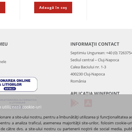
ș
Adaugă în coș
MEU
INFORMAȚII CONTACT
Septimiu Ungurean: +40 (0) 726375
Sediul central – Cluj-Napoca
mele
Calea Baciului nr. 1-3
400230 Cluj-Napoca
România
APLICAȚIA WINEPOINT
 utilizează cookie-uri
onare a site-ului nostru, pentru a îmbunătăți utilizarea și funcționalitatea a
pentru a analiza traficul, asemenea majorității site-urilor, folosim cookie
 de către dvs. a site-ului nostru cu partenerii noștrii de social media, public