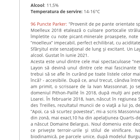
Alcool
: 11,5%
Temperatura de servire:
14-16°C
96 Puncte Parker:
”Provenit de pe pante orientate spr
Moelleux 2018 etalează o culoare portocalie strălu
împletite cu note picant-minerale proaspete, note d
”moelleux” impecabil, perfect echilibrat, cu aciditate
Sfârșitul este senzațional de lung și excitant. Un L
alcool. Gustat în iunie 2021.
Acesta este unul dintre cele mai spectaculoase ”new
Layon să devină unul dintre cele mai fascinante 
trebui să se afle în curând pe toate listele celor m
încă? - accesibile. După ce, anul trecut, cândva într
am primit, o scrisoare de la Ivan Massonnat. Jo se
domeniul Pithon-Paillé în 2018, după mulți ani petr
Loarei. În februarie 2018, Ivan, născut în regiunea S
des Treilles, rezultatul muncii de o viață a lui Jo,
”Apoi, ca să scurtez povestea”, mi-a scris Massonnat
din zonă, mai exact,10 ha din apelațiunea Quarts-de
a născut Domaine Belargus. Noul domeniu este dedica
ce privește terroir-urile și stilul de vinificare.
biodinamică, pe parcele unice, după modelul Burgun