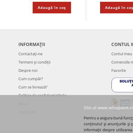
Adaugă în coș
Adaugă în co
INFORMAȚII
CONTUL 
Contactați-ne
Contul meu
Termeni și condiții
Comenzile 
Despre noi
Favorite
Cum cumpăr?
Cum se livrează?
Politica de confidenţialitate
Retur
Site-ul www.winepoint.ro
Hartă site
Pentru a asigura bună funcți
conținutul și anunțurile și 
informații despre utilizarea