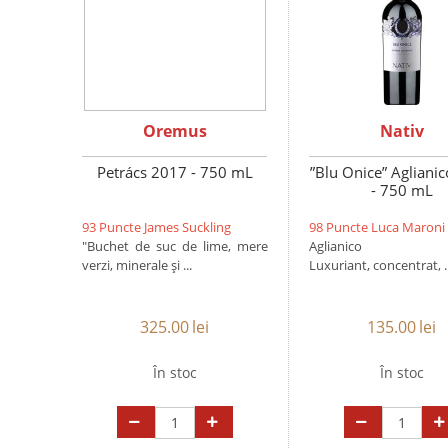
Oremus
Nativ
Petrács 2017 - 750 mL
”Blu Onice” Agliani
- 750 mL
93 Puncte James Suckling
98 Puncte Luca Maroni
"Buchet de suc de lime, mere
Aglianico u
verzi, minerale și ...
Luxuriant, concentrat, ..
325.00
lei
135.00
lei
În stoc
În stoc