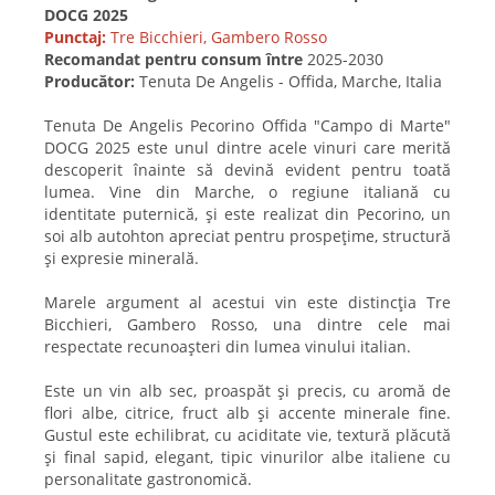
DOCG 2025
Punctaj:
Tre Bicchieri, Gambero Rosso
Recomandat pentru consum între
2025-2030
Producător:
Tenuta De Angelis - Offida, Marche, Italia
Tenuta De Angelis Pecorino Offida "Campo di Marte"
DOCG 2025 este unul dintre acele vinuri care merită
descoperit înainte să devină evident pentru toată
lumea. Vine din Marche, o regiune italiană cu
identitate puternică, și este realizat din Pecorino, un
soi alb autohton apreciat pentru prospețime, structură
și expresie minerală.
Marele argument al acestui vin este distincția Tre
Bicchieri, Gambero Rosso, una dintre cele mai
respectate recunoașteri din lumea vinului italian.
Este un vin alb sec, proaspăt și precis, cu aromă de
flori albe, citrice, fruct alb și accente minerale fine.
Gustul este echilibrat, cu aciditate vie, textură plăcută
și final sapid, elegant, tipic vinurilor albe italiene cu
personalitate gastronomică.