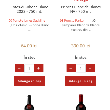
Côtes-du-Rhône Blanc
Princes Blanc de Blancs
2023 - 750 mL
NV - 750 mL
90 Puncte James Suckling
93 Puncte Parker
„O
„Un Côtes-du-Rhône Blanc
șampanie Blanc de Blancs
...
exclusiv din ...
64.00
lei
390.00
lei
În stoc
În stoc
Adaugă în coș
Adaugă în coș