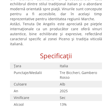
echilibrul dintre stilul tradițional italian și o abordare
modernă orientată spre piață. Vinurile sunt concepute
pentru a fi accesibile, dar în același timp
reprezentative pentru identitatea regiunii Marche.
Astăzi, Tenuta De Angelis este apreciată pe piețele
internaționale ca un producător care oferă vinuri
autentice, bine echilibrate și expresive, reflectând
caracterul specific al zonei Piceno și tradiția viticolă
italiană.
Specificații
Țara
Italia
Punctaje/Medalii
Tre Biccheri, Gambero
Rosso
Culoare
Alb
An
2025
Vinificare
Sec
Alcool
13%