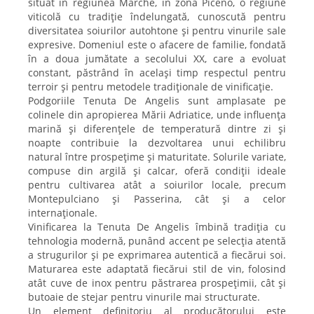
situat în regiunea Marche, în zona Piceno, o regiune
viticolă cu tradiție îndelungată, cunoscută pentru
diversitatea soiurilor autohtone și pentru vinurile sale
expresive. Domeniul este o afacere de familie, fondată
în a doua jumătate a secolului XX, care a evoluat
constant, păstrând în același timp respectul pentru
terroir și pentru metodele tradiționale de vinificație.
Podgoriile Tenuta De Angelis sunt amplasate pe
colinele din apropierea Mării Adriatice, unde influența
marină și diferențele de temperatură dintre zi și
noapte contribuie la dezvoltarea unui echilibru
natural între prospețime și maturitate. Solurile variate,
compuse din argilă și calcar, oferă condiții ideale
pentru cultivarea atât a soiurilor locale, precum
Montepulciano și Passerina, cât și a celor
internaționale.
Vinificarea la Tenuta De Angelis îmbină tradiția cu
tehnologia modernă, punând accent pe selecția atentă
a strugurilor și pe exprimarea autentică a fiecărui soi.
Maturarea este adaptată fiecărui stil de vin, folosind
atât cuve de inox pentru păstrarea prospețimii, cât și
butoaie de stejar pentru vinurile mai structurate.
Un element definitoriu al producătorului este