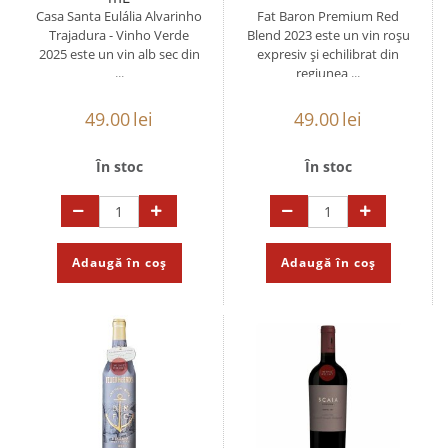
Casa Santa Eulália Alvarinho
Fat Baron Premium Red
Trajadura - Vinho Verde
Blend 2023 este un vin roșu
2025 este un vin alb sec din
expresiv și echilibrat din
...
regiunea ...
49.00
lei
49.00
lei
În stoc
În stoc
Adaugă în coș
Adaugă în coș