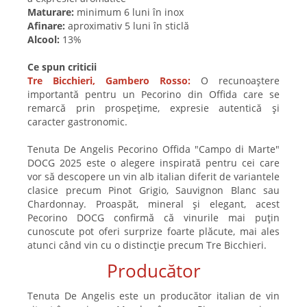
Maturare:
minimum 6 luni în inox
Afinare:
aproximativ 5 luni în sticlă
Alcool:
13%
Ce spun criticii
Tre Bicchieri, Gambero Rosso:
O recunoaștere
importantă pentru un Pecorino din Offida care se
remarcă prin prospețime, expresie autentică și
caracter gastronomic.
Tenuta De Angelis Pecorino Offida "Campo di Marte"
DOCG 2025 este o alegere inspirată pentru cei care
vor să descopere un vin alb italian diferit de variantele
clasice precum Pinot Grigio, Sauvignon Blanc sau
Chardonnay. Proaspăt, mineral și elegant, acest
Pecorino DOCG confirmă că vinurile mai puțin
cunoscute pot oferi surprize foarte plăcute, mai ales
atunci când vin cu o distincție precum Tre Bicchieri.
Producător
Tenuta De Angelis este un producător italian de vin