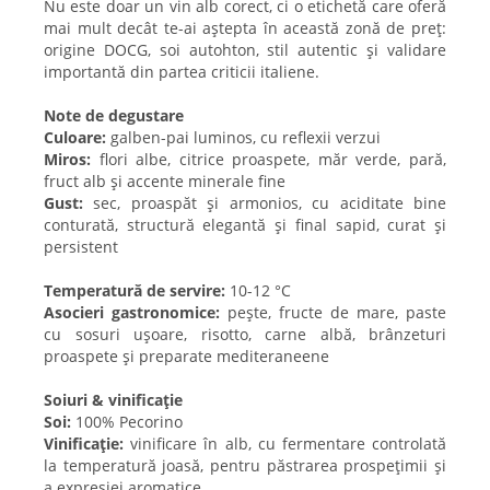
Nu este doar un vin alb corect, ci o etichetă care oferă
mai mult decât te-ai aștepta în această zonă de preț:
origine DOCG, soi autohton, stil autentic și validare
importantă din partea criticii italiene.
Note de degustare
Culoare:
galben-pai luminos, cu reflexii verzui
Miros:
flori albe, citrice proaspete, măr verde, pară,
fruct alb și accente minerale fine
Gust:
sec, proaspăt și armonios, cu aciditate bine
conturată, structură elegantă și final sapid, curat și
persistent
Temperatură de servire:
10-12 °C
Asocieri gastronomice:
pește, fructe de mare, paste
cu sosuri ușoare, risotto, carne albă, brânzeturi
proaspete și preparate mediteraneene
Soiuri & vinificație
Soi:
100% Pecorino
Vinificație:
vinificare în alb, cu fermentare controlată
la temperatură joasă, pentru păstrarea prospețimii și
a expresiei aromatice