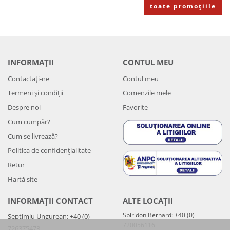
toate promoțiile
INFORMAȚII
CONTUL MEU
Contactați-ne
Contul meu
Termeni și condiții
Comenzile mele
Despre noi
Favorite
Cum cumpăr?
Cum se livrează?
Politica de confidenţialitate
Retur
Hartă site
INFORMAȚII CONTACT
ALTE LOCAȚII
Spiridon Bernard: +40 (0)
Septimiu Ungurean: +40 (0)
720056116
726375473