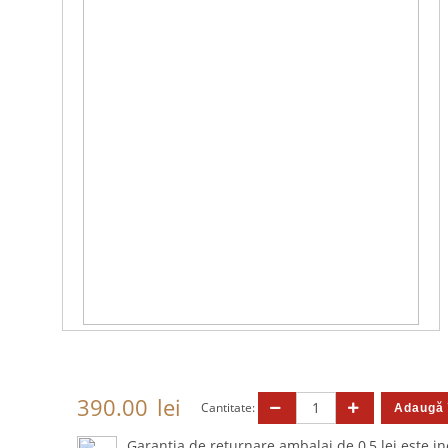
390.00
lei
Cantitate:
Garanția de returnare ambalaj de 0,5 lei este in