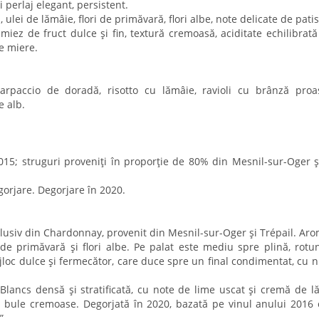
i perlaj elegant, persistent.
 ulei de lămâie, flori de primăvară, flori albe, note delicate de patis
miez de fruct dulce și fin, textură cremoasă, aciditate echilibrată
e miere.
 carpaccio de doradă, risotto cu lămâie, ravioli cu brânză proa
e alb.
15; struguri proveniți în proporție de 80% din Mesnil-sur-Oger 
orjare. Degorjare în 2020.
usiv din Chardonnay, provenit din Mesnil-sur-Oger și Trépail. Ar
ri de primăvară și flori albe. Pe palat este mediu spre plină, rotu
jloc dulce și fermecător, care duce spre un final condimentat, cu 
ancs densă și stratificată, cu note de lime uscat și cremă de l
cu bule cremoase. Degorjată în 2020, bazată pe vinul anului 2016
”