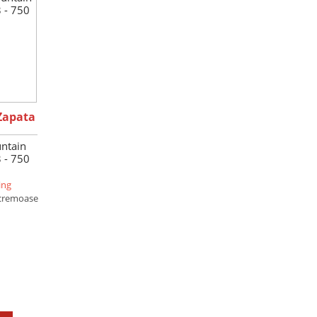
Zapata
ntain
 - 750
ing
cremoase