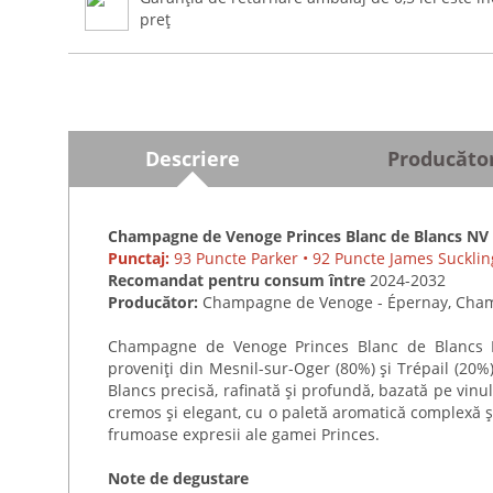
preț
Descriere
Producăto
Champagne de Venoge Princes Blanc de Blancs NV
Punctaj:
93 Puncte Parker • 92 Puncte James Sucklin
Recomandat pentru consum între
2024-2032
Producător:
Champagne de Venoge - Épernay, Cham
Champagne de Venoge Princes Blanc de Blancs NV
proveniți din Mesnil-sur-Oger (80%) și Trépail (20%
Blancs precisă, rafinată și profundă, bazată pe vinul
cremos și elegant, cu o paletă aromatică complexă ș
frumoase expresii ale gamei Princes.
Note de degustare