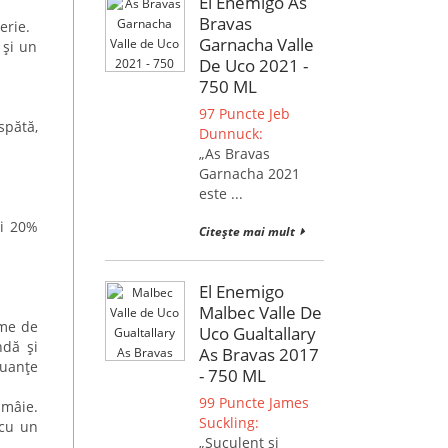
El Enemigo As
Bravas
erie.
Garnacha Valle
 și un
De Uco 2021 -
750 ML
97 Puncte Jeb
spătă,
Dunnuck:
„As Bravas
Garnacha 2021
este ...
și 20%
Citește mai mult
El Enemigo
Malbec Valle De
ome de
Uco Gualtallary
ndă și
As Bravas 2017
nuanțe
- 750 ML
99 Puncte James
ămâie.
Suckling:
 cu un
„Suculent și