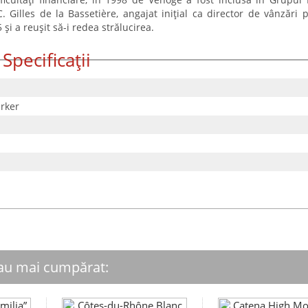
Gilles de la Bassetière, angajat inițial ca director de vânzări 
i a reușit să-i redea strălucirea.
Specificații
rker
 au mai cumpărat: