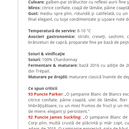
Culoare:
galben-pai strălucitor cu reflexii aurii fine ș
Miros:
citrice confiate, coajă de lămâie, pâine coaptă,
Gust:
mediu spre plin, rotundă și catifelată, cu un 
final elegant, cu tușe condimentate și ușoare note d
Temperatură de servire:
8-10 °C
Asocieri gastronomice:
stridii, creveți, sashimi,
brânzeturi de capră, preparate fine pe bază de peșt
Soiuri & vinificație
Soiuri:
100% Chardonnay
Fermentare & maturare:
bază 2016 cu adiție de 20
din Trépail.
Maturare pe drojdii:
maturare clasică înainte de deg
Ce spun criticii
93 Puncte Parker:
„O șampanie Blanc de Blancs excl
citrice confiate, pâine coaptă, ulei de lămâie, flo
îmbrățișătoare, cu un miez frumos de fruct și un mi
de miere, elegant și persistent.”
92 Puncte James Suckling:
„O șampanie Blanc de Bl
Corp plin, multă crustă de plăcintă și măr copt, 
adaos de 2015. O șampanie expresivă, gata de băut.