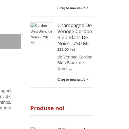
Citește mai mult
Champagne De
Venoge Cordon
Bleu Blanc De
Noirs - 750 ML
335.00
lei
de Venoge Cordon
Bleu Blanc de
Noirs ...
Citește mai mult
uguri
anc de
minos,
Produse noi
le mai