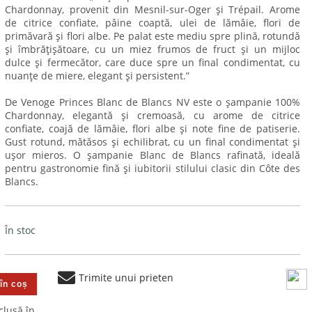
Chardonnay, provenit din Mesnil-sur-Oger și Trépail. Arome
de citrice confiate, pâine coaptă, ulei de lămâie, flori de
primăvară și flori albe. Pe palat este mediu spre plină, rotundă
și îmbrățișătoare, cu un miez frumos de fruct și un mijloc
dulce și fermecător, care duce spre un final condimentat, cu
nuanțe de miere, elegant și persistent.”
De Venoge Princes Blanc de Blancs NV este o șampanie 100%
Chardonnay, elegantă și cremoasă, cu arome de citrice
confiate, coajă de lămâie, flori albe și note fine de patiserie.
Gust rotund, mătăsos și echilibrat, cu un final condimentat și
ușor mieros. O șampanie Blanc de Blancs rafinată, ideală
pentru gastronomie fină și iubitorii stilului clasic din Côte des
Blancs.
În stoc
Trimite unui prieten
clusă în