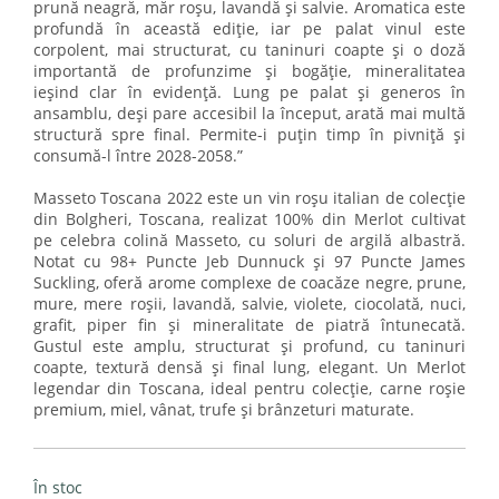
prună neagră, măr roșu, lavandă și salvie. Aromatica este
profundă în această ediție, iar pe palat vinul este
corpolent, mai structurat, cu taninuri coapte și o doză
importantă de profunzime și bogăție, mineralitatea
ieșind clar în evidență. Lung pe palat și generos în
ansamblu, deși pare accesibil la început, arată mai multă
structură spre final. Permite-i puțin timp în pivniță și
consumă-l între 2028-2058.”
Masseto Toscana 2022 este un vin roșu italian de colecție
din Bolgheri, Toscana, realizat 100% din Merlot cultivat
pe celebra colină Masseto, cu soluri de argilă albastră.
Notat cu 98+ Puncte Jeb Dunnuck și 97 Puncte James
Suckling, oferă arome complexe de coacăze negre, prune,
mure, mere roșii, lavandă, salvie, violete, ciocolată, nuci,
grafit, piper fin și mineralitate de piatră întunecată.
Gustul este amplu, structurat și profund, cu taninuri
coapte, textură densă și final lung, elegant. Un Merlot
legendar din Toscana, ideal pentru colecție, carne roșie
premium, miel, vânat, trufe și brânzeturi maturate.
În stoc