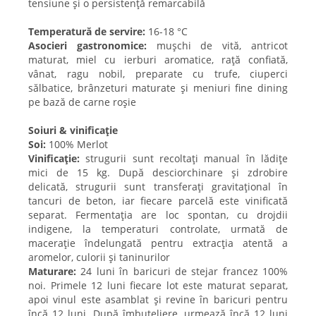
tensiune și o persistență remarcabilă
Temperatură de servire:
16-18 °C
Asocieri gastronomice:
mușchi de vită, antricot
maturat, miel cu ierburi aromatice, rață confiată,
vânat, ragu nobil, preparate cu trufe, ciuperci
sălbatice, brânzeturi maturate și meniuri fine dining
pe bază de carne roșie
Soiuri & vinificație
Soi:
100% Merlot
Vinificație:
strugurii sunt recoltați manual în lădițe
mici de 15 kg. După desciorchinare și zdrobire
delicată, strugurii sunt transferați gravitațional în
tancuri de beton, iar fiecare parcelă este vinificată
separat. Fermentația are loc spontan, cu drojdii
indigene, la temperaturi controlate, urmată de
macerație îndelungată pentru extracția atentă a
aromelor, culorii și taninurilor
Maturare:
24 luni în baricuri de stejar francez 100%
noi. Primele 12 luni fiecare lot este maturat separat,
apoi vinul este asamblat și revine în baricuri pentru
încă 12 luni. După îmbuteliere, urmează încă 12 luni