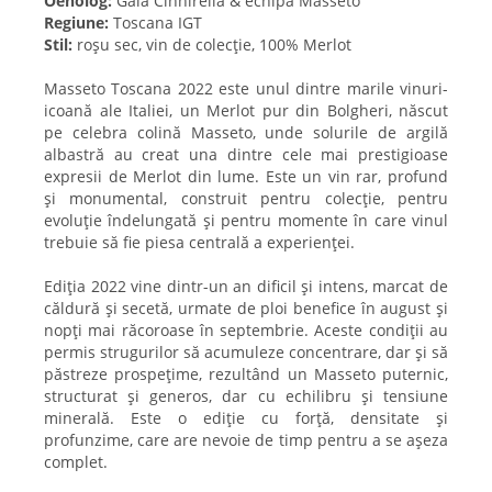
Oenolog:
Gaia Cinnirella & echipa Masseto
Regiune:
Toscana IGT
Stil:
roșu sec, vin de colecție, 100% Merlot
Masseto Toscana 2022 este unul dintre marile vinuri-
icoană ale Italiei, un Merlot pur din Bolgheri, născut
pe celebra colină Masseto, unde solurile de argilă
albastră au creat una dintre cele mai prestigioase
expresii de Merlot din lume. Este un vin rar, profund
și monumental, construit pentru colecție, pentru
evoluție îndelungată și pentru momente în care vinul
trebuie să fie piesa centrală a experienței.
Ediția 2022 vine dintr-un an dificil și intens, marcat de
căldură și secetă, urmate de ploi benefice în august și
nopți mai răcoroase în septembrie. Aceste condiții au
permis strugurilor să acumuleze concentrare, dar și să
păstreze prospețime, rezultând un Masseto puternic,
structurat și generos, dar cu echilibru și tensiune
minerală. Este o ediție cu forță, densitate și
profunzime, care are nevoie de timp pentru a se așeza
complet.