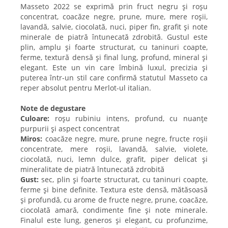
Masseto 2022 se exprimă prin fruct negru și roșu
concentrat, coacăze negre, prune, mure, mere roșii,
lavandă, salvie, ciocolată, nuci, piper fin, grafit și note
minerale de piatră întunecată zdrobită. Gustul este
plin, amplu și foarte structurat, cu taninuri coapte,
ferme, textură densă și final lung, profund, mineral și
elegant. Este un vin care îmbină luxul, precizia și
puterea într-un stil care confirmă statutul Masseto ca
reper absolut pentru Merlot-ul italian.
Note de degustare
Culoare:
roșu rubiniu intens, profund, cu nuanțe
purpurii și aspect concentrat
Miros:
coacăze negre, mure, prune negre, fructe roșii
concentrate, mere roșii, lavandă, salvie, violete,
ciocolată, nuci, lemn dulce, grafit, piper delicat și
mineralitate de piatră întunecată zdrobită
Gust:
sec, plin și foarte structurat, cu taninuri coapte,
ferme și bine definite. Textura este densă, mătăsoasă
și profundă, cu arome de fructe negre, prune, coacăze,
ciocolată amară, condimente fine și note minerale.
Finalul este lung, generos și elegant, cu profunzime,