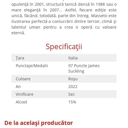
opulență în 2001, structură tanică densă în 1988 sau o
mare eleganță în 2007... Astfel, fiecare ediție este
unică, făcând, totodată, parte din întreg. Masseto este
ilustrarea perfectă a conlucrării dintre terroir, climă și
talentul uman pentru a crea o operă cu valoare
eternă.
Specificații
Țara
Italia
Punctaje/Medalii
97 Puncte James
Suckling
Culoare
Roşu
An
2022
Vinificare
Sec
Alcool
15%
De la același producător