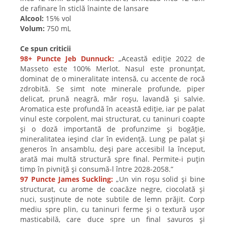
de rafinare în sticlă înainte de lansare
Alcool:
15% vol
Volum:
750 mL
Ce spun criticii
98+ Puncte Jeb Dunnuck:
„Această ediție 2022 de
Masseto este 100% Merlot. Nasul este pronunțat,
dominat de o mineralitate intensă, cu accente de rocă
zdrobită. Se simt note minerale profunde, piper
delicat, prună neagră, măr roșu, lavandă și salvie.
Aromatica este profundă în această ediție, iar pe palat
vinul este corpolent, mai structurat, cu taninuri coapte
și o doză importantă de profunzime și bogăție,
mineralitatea ieșind clar în evidență. Lung pe palat și
generos în ansamblu, deși pare accesibil la început,
arată mai multă structură spre final. Permite-i puțin
timp în pivniță și consumă-l între 2028-2058.”
97 Puncte James Suckling:
„Un vin roșu solid și bine
structurat, cu arome de coacăze negre, ciocolată și
nuci, susținute de note subtile de lemn prăjit. Corp
mediu spre plin, cu taninuri ferme și o textură ușor
masticabilă, care duce spre un final savuros și