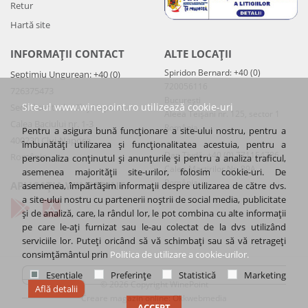
Retur
Hartă site
INFORMAȚII CONTACT
ALTE LOCAȚII
Spiridon Bernard: +40 (0)
Septimiu Ungurean: +40 (0)
720056116
726375473
București
Site-ul www.winepoint.ro utilizează cookie-uri
Sediul central – Cluj-Napoca
Aleea Teișani nr. 125, sector 1
Calea Baciului nr. 1-3
România
Pentru a asigura bună funcționare a site-ului nostru, pentru a
400230 Cluj-Napoca
îmbunătăți utilizarea și funcționalitatea acestuia, pentru a
Dan Tivdă: +40 (0) 771154786
România
personaliza conținutul și anunțurile și pentru a analiza traficul,
Calea Martirilor Nr. 89A
asemenea majorității site-urilor, folosim cookie-uri. De
România
APLICAȚIA WINEPOINT
asemenea, împărtășim informații despre utilizarea de către dvs.
a site-ului nostru cu partenerii noștrii de social media, publicitate
și de analiză, care, la rândul lor, le pot combina cu alte informații
pe care le-ați furnizat sau le-au colectat de la dvs utilizând
serviciile lor. Puteți oricând să vă schimbați sau să vă retrageți
consimțământul prin
Politica de utilizare a cookie-urilor.
Esențiale
Preferințe
Statistică
Marketing
© 2026 Copyright WinePoint
Află detalii
Creare magazin online
:
Okkwebmedia
ACCEPT