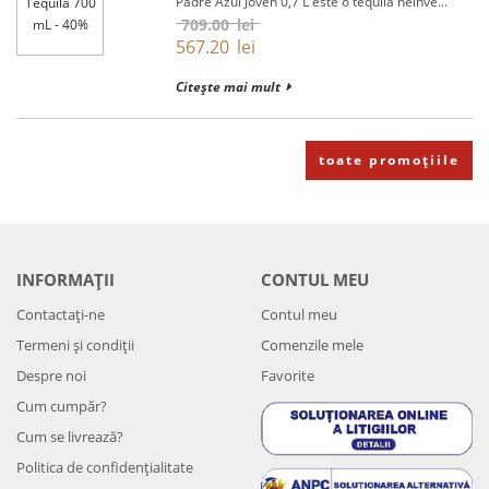
Padre Azul Joven 0,7 L este o tequila neînve...
709.00
lei
567.20
lei
Citește mai mult
toate promoțiile
INFORMAȚII
CONTUL MEU
Contactați-ne
Contul meu
Termeni și condiții
Comenzile mele
Despre noi
Favorite
Cum cumpăr?
Cum se livrează?
Politica de confidenţialitate