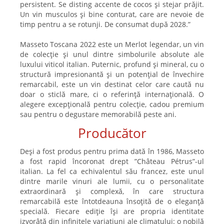
persistent. Se disting accente de cocos și stejar prăjit.
Un vin musculos și bine conturat, care are nevoie de
timp pentru a se rotunji. De consumat după 2028.”
Masseto Toscana 2022 este un Merlot legendar, un vin
de colecție și unul dintre simbolurile absolute ale
luxului viticol italian. Puternic, profund și mineral, cu o
structură impresionantă și un potențial de învechire
remarcabil, este un vin destinat celor care caută nu
doar o sticlă mare, ci o referință internațională. O
alegere excepțională pentru colecție, cadou premium
sau pentru o degustare memorabilă peste ani.
Producător
Deși a fost produs pentru prima dată în 1986, Masseto
a fost rapid încoronat drept ”Château Pétrus”-ul
italian. La fel ca echivalentul său francez, este unul
dintre marile vinuri ale lumii, cu o personalitate
extraordinară și complexă, în care structura
remarcabilă este întotdeauna însoțită de o eleganță
specială. Fiecare ediție își are propria identitate
izvorâtă din infinitele variațiuni ale climatului: o nobilă