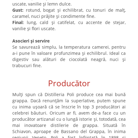
uscate, vanilie și lemn dulce.
Gust:
rotund, bogat și echilibrat, cu tonuri de malț,
caramel, nuci prăjite și condimente fine.
Final:
lung, cald și catifelat, cu accente de stejar,
vanilie și flori uscate.
Asocieri și servire
Se savurează simplu, la temperatura camerei, pentru
a-i pune în valoare profunzimea și echilibrul. Ideal ca
digestiv sau alături de ciocolată neagră, nuci și
trabucuri fine.
Producător
Mulți spun că Distilleria Poli produce cea mai bună
grappa. Dacă renunțăm la superlative, putem spune
cu inima ușoară că se înscrie în top 3 producători ai
celebrei băuturi. Oricum ar fi, avem de-a face cu un
producător artizanal cu o lungă istorie și, totodată, cea
mai inovatoare distilerie de grappa. Situată în
Schiavon, aproape de Bassano del Grappa, în inima
regiunii Veneto, Poli a fost înființată în 1898 și