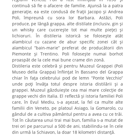
continuă să fie o afacere de familie. Ajunsă la a patra
generație, ea este condusă de frații Jacopo și Andrea
Poli, împreună cu sora lor Barbara. Astăzi, Poli
produce, pe lângă grappa, alte distilate (inclusiv, gin și
un whisky care cucerește tot mai multe piețe) și
lichioruri. În distileria istorică se folosește atât
alambicul cu cazane de abur specific zonei cât și
alambicul ”bain-marie” preferat de producătorii din
Piemonte și Trentino. Poli folosește numai borhot
proaspăt de la cele mai bune crame din zonă.
Distileria este celebră și pentru Muzeul Grappei (Poli
Museo della Grappa) înființat în Bassano del Grappa
chiar în fața celebrului pod de lemn ”Ponte Vecchio”
unde poți învăța totul despre istoria distilării și a
grappei. Muzeul găzduiește cea mai mare colecție de
grappe vechi din Italia. El reflectă și istoria familiei Poli
care, în Evul Mediu, s-a așezat, la fel ca multe alte
familii din Veneto, pe platoul Asiago, la Gomarolo, cu
gândul de a cultiva pământul pentru a avea cu ce trăi.
Tot în căutarea unui trai mai bun, familia s-a mutat de
trei ori pe parcursul a 500 de ani, stabilindu-se în cele
din urmă la Schiavon, la doar 18 kilometri distanță.