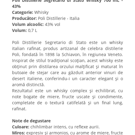
Poli Distillerie Segretario di Stato Whisky 700 mL -
43%
Categorie:
Whisky
Producător:
Poli Distillerie - Italia
Volum alcoolic:
43% vol
Volum:
0,7 L
Poli Distillerie Segretario di Stato este un whisky
italian rafinat, produs artizanal de celebra distilerie
Poli, fondată în 1898 la Schiavon, în regiunea Veneto.
Inspirat de stilul tradițional scoțian, acest whisky este
obținut prin distilarea orzului malțificat și maturat în
butoaie de stejar care au găzduit anterior vinuri de
desert italiene, conferindu-i un caracter elegant și o
aromă distinctă.
Rezultatul este un whisky complex și echilibrat, cu
note bogate de miere, fructe uscate și condimente,
completate de o textură catifelată și un final lung,
rafinat.
Note de degustare
Culoare:
chihlimbar intens, cu reflexe aurii.
Miros:
expresiv și armonios, cu arome de miere, fructe