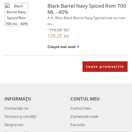
Black Barrel Navy Spiced Rom 700
ML - 40%
A.H. Riise Black Barrel Navy Spiced este un rom
co...
174.00
lei
139.20
lei
Citește mai mult
toate promoțiile
INFORMAȚII
CONTUL MEU
Contactați-ne
Contul meu
Termeni și condiții
Comenzile mele
Despre noi
Favorite