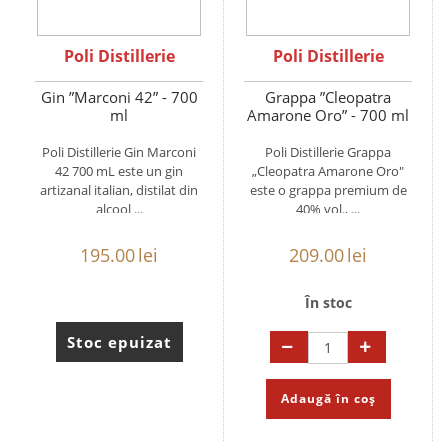
Poli Distillerie
Poli Distillerie
Gin ”Marconi 42” - 700
Grappa ”Cleopatra
ml
Amarone Oro” - 700 ml
Poli Distillerie Gin Marconi
Poli Distillerie Grappa
42 700 mL este un gin
„Cleopatra Amarone Oro"
artizanal italian, distilat din
este o grappa premium de
alcool ...
40% vol., ...
195.00
lei
209.00
lei
În stoc
Stoc epuizat
Adaugă în coș