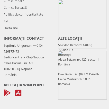
Cum cumpăr?
Cum se livrează?
Politica de confidenţialitate
Retur
Hartă site
INFORMAȚII CONTACT
ALTE LOCAȚII
Spiridon Bernard: +40 (0)
Septimiu Ungurean: +40 (0)
720056116
726375473
București
Sediul central – Cluj-Napoca
Aleea Teișani nr. 125, sector 1
Calea Baciului nr. 1-3
România
400230 Cluj-Napoca
Dan Tivdă: +40 (0) 771154786
România
Calea Martirilor Nr. 89A
România
APLICAȚIA WINEPOINT