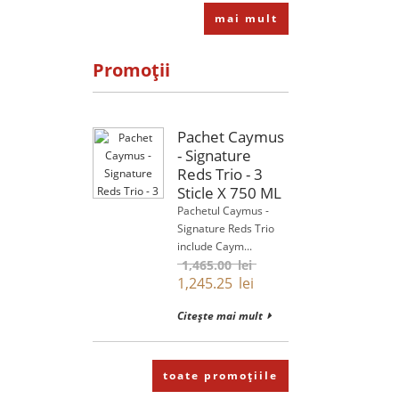
mai mult
Promoții
Pachet Caymus
- Signature
Reds Trio - 3
Sticle X 750 ML
Pachetul Caymus -
Signature Reds Trio
include Caym...
1,465.00
lei
1,245.25
lei
Citește mai mult
toate promoțiile