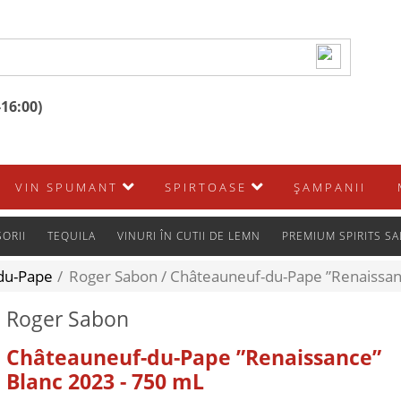
-16:00)
VIN SPUMANT
SPIRTOASE
ŞAMPANII
ORII
TEQUILA
VINURI ÎN CUTII DE LEMN
PREMIUM SPIRITS SA
du-Pape
/
Roger Sabon /
Châteauneuf-du-Pape ”Renaissan
Roger Sabon
Châteauneuf-du-Pape ”Renaissance”
Blanc 2023 - 750 mL