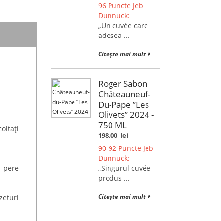
96 Puncte Jeb
Dunnuck:
„Un cuvée care
adesea ...
Citește mai mult
Roger Sabon
Châteauneuf-
Du-Pape ”Les
Olivets” 2024 -
750 ML
oltați
198.00
lei
90-92 Puncte Jeb
Dunnuck:
e pere
„Singurul cuvée
produs ...
Citește mai mult
zeturi