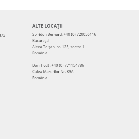
ALTE LOCAȚII
Spiridon Bernard: +40 (0) 720056116
473
București
Aleea Teișani nr. 125, sector 1
România
Dan Tivdă: +40 (0) 771154786
Calea Martirilor Nr. 89A
România