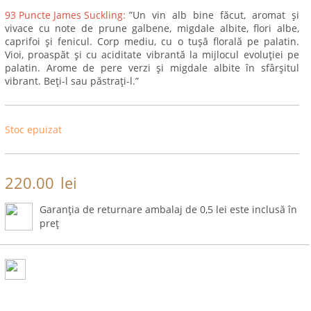
93 Puncte James Suckling:
”Un vin alb bine făcut, aromat și
vivace cu note de prune galbene, migdale albite, flori albe,
caprifoi și fenicul. Corp mediu, cu o tușă florală pe palatin.
Vioi, proaspăt și cu aciditate vibrantă la mijlocul evoluției pe
palatin. Arome de pere verzi și migdale albite în sfârșitul
vibrant. Beți-l sau păstrați-l.”
Stoc epuizat
220.00
lei
Garanția de returnare ambalaj de 0,5 lei este inclusă în
preț