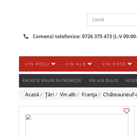
Comenzi telefonice: 0726 375 473 (L-V 09:00
VIN ROȘU
VIN ALB
VIN ROSÉ
PACHETE VINURI ÎN PROMOȚIE
VIN ALB DULCE
ACCES
Acasă
/
Țări
/
Vin alb
/
Franţa
/
Châteauneuf-