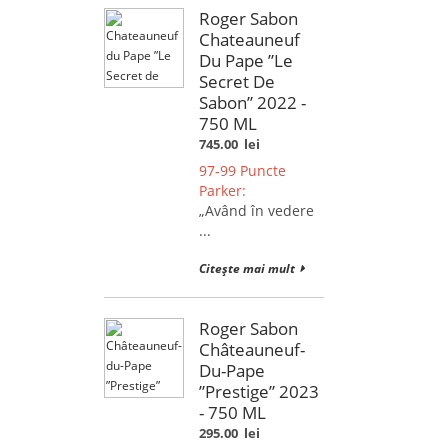
Roger Sabon
Chateauneuf
Du Pape ”Le
Secret De
Sabon” 2022 -
750 ML
745.00
lei
97-99 Puncte
Parker:
„Având în vedere
...
Citește mai mult
Roger Sabon
Châteauneuf-
Du-Pape
”Prestige” 2023
- 750 ML
295.00
lei