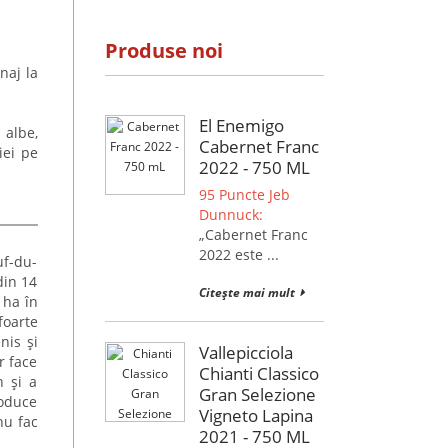
Produse noi
naj la
El Enemigo
 albe,
Cabernet Franc
iei pe
2022 - 750 ML
95 Puncte Jeb
Dunnuck:
„Cabernet Franc
2022 este ...
uf-du-
din 14
Citește mai mult
 ha în
foarte
nis și
Vallepicciola
r face
Chianti Classico
n și a
Gran Selezione
roduce
Vigneto Lapina
nu fac
2021 - 750 ML