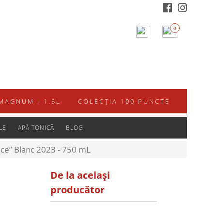
0
MAGNUM - 1.5L
COLECȚIA 100 PUNCTE
LE
APĂ TONICĂ
BLOG
ce” Blanc 2023 - 750 mL
De la același
producător