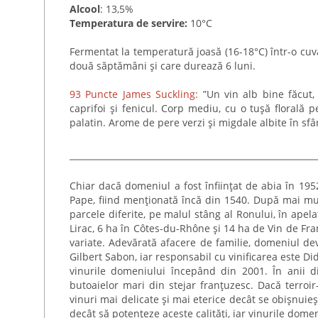
Alcool
: 13,5%
Temperatura de servire:
10°C
Fermentat la temperatură joasă (16-18°C) într-o cuv
două săptămâni și care durează 6 luni.
93 Puncte James Suckling:
”Un vin alb bine făcut, 
caprifoi și fenicul. Corp mediu, cu o tușă florală pe
palatin. Arome de pere verzi și migdale albite în sfârș
Chiar dacă domeniul a fost înființat de abia în 19
Pape, fiind menționată încă din 1540. După mai mul
parcele diferite, pe malul stâng al Ronului, în ape
Lirac, 6 ha în Côtes-du-Rhône și 14 ha de Vin de Fran
variate. Adevărată afacere de familie, domeniul deve
Gilbert Sabon, iar responsabil cu vinificarea este Did
vinurile domeniului începând din 2001. În anii d
butoaielor mari din stejar franțuzesc. Dacă terroi
vinuri mai delicate și mai eterice decât se obișnui
decât să potențeze aceste calități, iar vinurile dome