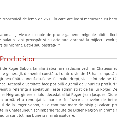
ă tronconică de lemn de 25 Hl în care are loc și maturarea cu bato
aromat și vivace cu note de prune galbene, migdale albite, flori
 palatin. Vioi, proaspăt și cu aciditate vibrantă la mijlocul evoluț
itul vibrant. Beți-l sau păstrați-l.”
Producător
52 de Roger Sabon, familia Sabon are rădăcini vechi în Châteaune
te generații, domeniul constă azi dintr-o vie de 18 ha, compusă 
lațiunea Châteauneuf-du-Pape. Pe malul drept, via se întinde pe 12
ce. Această diversitate face posibilă o gamă de vinuri cu profiluri 
nit o referință a apelațiunii este administrat de fiii lui Roger, De
ier Négron, ginerele fiului decedat al lui Roger, Jean Jacques. Didie
in urmă, el a renunțat la baricuri în favoarea cuvelor de beto
r-ul de la Roger Sabon, cu o cantitate mare de nisip și calcar, p
ește în Châteauneuf, schimbările făcute de Didier Négron în cramă 
niului sunt tot mai bune și mai atrăgătoare.