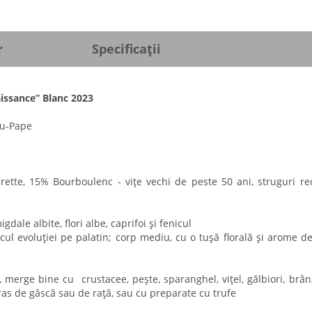
r
Specificații
ssance” Blanc 2023
du-Pape
tte, 15% Bourboulenc - vițe vechi de peste 50 ani, struguri rec
dale albite, flori albe, caprifoi și fenicul
locul evoluției pe palatin; corp mediu, cu o tușă florală și arome d
, merge bine cu crustacee, pește, sparanghel, vițel, gălbiori, brân
 gras de gâscă sau de rață, sau cu preparate cu trufe