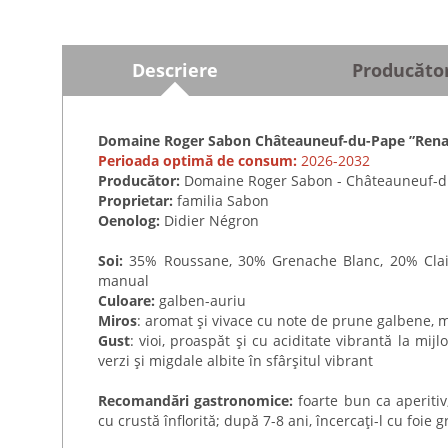
Descriere
Producăto
Domaine Roger Sabon Châteauneuf-du-Pape ”Renai
Perioada optimă de consum:
2026-2032
Producător:
Domaine Roger Sabon - Châteauneuf-
Proprietar:
familia Sabon
Oenolog:
Didier Négron
Soi:
35% Roussane, 30% Grenache Blanc, 20% Claire
manual
Culoare:
galben-auriu
Miros
: aromat și vivace cu note de prune galbene, mig
Gust
: vioi, proaspăt și cu aciditate vibrantă la mij
verzi și migdale albite în sfârșitul vibrant
Recomandări gastronomice:
foarte bun ca aperitiv
cu crustă înflorită; după 7-8 ani, încercați-l cu foie