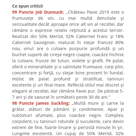
Ce spun criticii
99 Puncte Jeb Dunnuck:
„Château Pavie 2019 este o
frumusețe de vin, cu mai multă densitate și
senzualitate decât aproape orice alt vin al recoltei, dar
rămâne o expresie relativ reținută a acestui terroir.
Realizat din 50% Merlot, 32% Cabernet Franc și 18%
Cabernet Sauvignon, maturat în stejar francez 80%
nou, vinul are o culoare purpurie profundă și un
buchet superb de cireșe negre coapte, coacăze închise
la culoare, frunze de tutun, violete și grafit. Pe palat,
oferă o mineralitate și o salinitate frumoase, corp plin,
concentrare și forță, cu stejar bine prezent în fundal,
mijloc de palat profund și stratificat, taninuri
excelente și un final mare. Reflectă stilul mai discret și
elegant al recoltei, dar rămâne Pavie pur. De păstrat 5-
7 ani și de savurat în următorii peste 30 de ani.”
98 Puncte James Suckling:
„Multă mure și carne la
grătar, alături de pământ și condimente. Apar și
subtonuri afumate, plus coacăze negre. Complex,
corpolent, cu taninuri rotunde și suculente, care devin
extrem de fine, foarte liniare și persistă minute în șir.
Lungime excelentă. Un cupaj de 50% Merlot, 32%