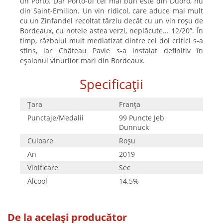
un Porto. Dar Porto-ul cel mai bun este din Duoro, nu
din Saint-Emilion. Un vin ridicol, care aduce mai mult
cu un Zinfandel recoltat târziu decât cu un vin roșu de
Bordeaux, cu notele astea verzi, neplăcute... 12/20”. În
timp, războiul mult mediatizat dintre cei doi critici s-a
stins, iar Château Pavie s-a instalat definitiv în
eșalonul vinurilor mari din Bordeaux.
Specificații
Țara
Franţa
Punctaje/Medalii
99 Puncte Jeb
Dunnuck
Culoare
Roşu
An
2019
Vinificare
Sec
Alcool
14.5%
De la același producător