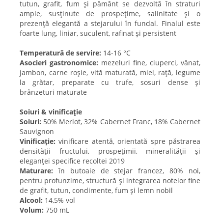
tutun, grafit, fum și pământ se dezvoltă în straturi
ample, susținute de prospețime, salinitate și o
prezență elegantă a stejarului în fundal. Finalul este
foarte lung, liniar, suculent, rafinat și persistent
Temperatură de servire:
14-16 °C
Asocieri gastronomice:
mezeluri fine, ciuperci, vânat,
jambon, carne roșie, vită maturată, miel, rață, legume
la grătar, preparate cu trufe, sosuri dense și
brânzeturi maturate
Soiuri & vinificație
Soiuri:
50% Merlot, 32% Cabernet Franc, 18% Cabernet
Sauvignon
Vinificație:
vinificare atentă, orientată spre păstrarea
densității fructului, prospețimii, mineralității și
eleganței specifice recoltei 2019
Maturare:
în butoaie de stejar francez, 80% noi,
pentru profunzime, structură și integrarea notelor fine
de grafit, tutun, condimente, fum și lemn nobil
Alcool:
14,5% vol
Volum:
750 mL