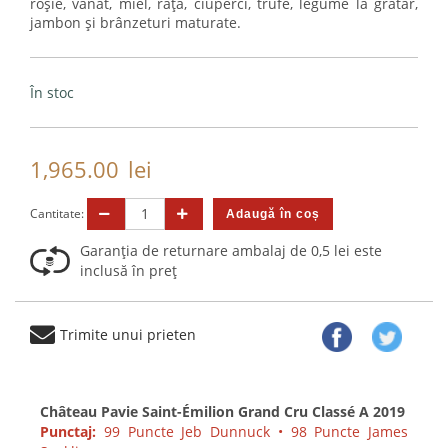
roșie, vânat, miel, rață, ciuperci, trufe, legume la grătar,
jambon și brânzeturi maturate.
În stoc
1,965.00
lei
Cantitate:
Garanția de returnare ambalaj de 0,5 lei este
inclusă în preț
Trimite unui prieten
Château Pavie Saint-Émilion Grand Cru Classé A 2019
Punctaj:
99 Puncte Jeb Dunnuck • 98 Puncte James