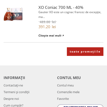
XO Coniac 700 ML - 40%
Gautier XO este un cognac francez de excepție,
ma...
489.00
lei
391.20
lei
Citește mai mult
toate promoțiile
INFORMAȚII
CONTUL MEU
Contactați-ne
Contul meu
Termeni și condiții
Comenzile mele
Despre noi
Favorite
Cum cumpăr?