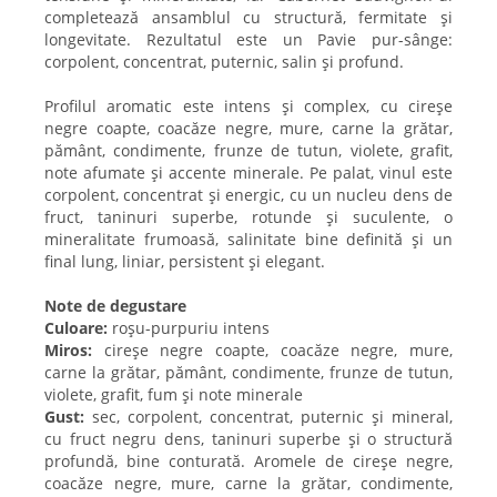
completează ansamblul cu structură, fermitate și
longevitate. Rezultatul este un Pavie pur-sânge:
corpolent, concentrat, puternic, salin și profund.
Profilul aromatic este intens și complex, cu cireșe
negre coapte, coacăze negre, mure, carne la grătar,
pământ, condimente, frunze de tutun, violete, grafit,
note afumate și accente minerale. Pe palat, vinul este
corpolent, concentrat și energic, cu un nucleu dens de
fruct, taninuri superbe, rotunde și suculente, o
mineralitate frumoasă, salinitate bine definită și un
final lung, liniar, persistent și elegant.
Note de degustare
Culoare:
roșu-purpuriu intens
Miros:
cireșe negre coapte, coacăze negre, mure,
carne la grătar, pământ, condimente, frunze de tutun,
violete, grafit, fum și note minerale
Gust:
sec, corpolent, concentrat, puternic și mineral,
cu fruct negru dens, taninuri superbe și o structură
profundă, bine conturată. Aromele de cireșe negre,
coacăze negre, mure, carne la grătar, condimente,