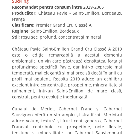
Suckling
Recomandat pentru consum între
2029-2065
Producător:
Château Pavie - Saint-Émilion, Bordeaux,
Franța
Clasificare:
Premier Grand Cru Classé A
Regiune:
Saint-Émilion, Bordeaux
Stil:
roșu sec, profund, concentrat și mineral
Château Pavie Saint-Émilion Grand Cru Classé A 2019
este o ediție remarcabilă a acestui domeniu
emblematic, un vin care păstrează densitatea, forța și
profunzimea specifică Pavie, dar într-o expresie mai
temperată, mai elegantă și mai precisă decât în anii cu
profil mai opulent. Recolta 2019 aduce un echilibru
excelent între concentrație, prospețime, mineralitate și
rafinament, într-un Saint-Émilion de mare clasă,
construit pentru evoluție îndelungată.
Cupajul de Merlot, Cabernet Franc și Cabernet
Sauvignon oferă un vin amplu și stratificat. Merlot-ul
aduce volum, textură și fruct copt generos, Cabernet
Franc-ul contribuie cu prospețime, note florale,
tensiune și mineralitate, iar Cabernet Sauvignon-ul