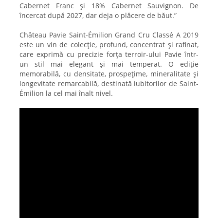
Cabernet Franc și 18% Cabernet Sauvignon. De
încercat după 2027, dar deja o plăcere de băut.”
Château Pavie Saint-Émilion Grand Cru Classé A 2019
este un vin de colecție, profund, concentrat și rafinat,
care exprimă cu precizie forța terroir-ului Pavie într-
un stil mai elegant și mai temperat. O ediție
memorabilă, cu densitate, prospețime, mineralitate și
longevitate remarcabilă, destinată iubitorilor de Saint-
Émilion la cel mai înalt nivel.