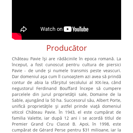
Producător
Château Pavie își are rădăcinile în epoca romană. La
început, a fost cunoscut pentru cultura de piersici
Pavie - de unde și numele transmis peste veascuri.
Dar domeniul așa cum îl cunoaștem azi avea să prindă
contur de abia la sfârșitul secolului al XIX-lea, când
negustorul Ferdinand Bouffard începe să cumpere
parcelele din jurul proprietății sale, Domaine de la
Sable, ajungând la 50 ha. Succesorul său, Albert Porte,
unifică proprietățile și astfel prinde viață domeniul
viticol Château Pavie. În 1943, el este cumpărat de
familia Valette, iar după 12 ani i se acordă titlul de
Premier Grand Cru Classé B. Apoi, în 1998, este
cumpărat de Gérard Perse pentru $31 milioane, iar la