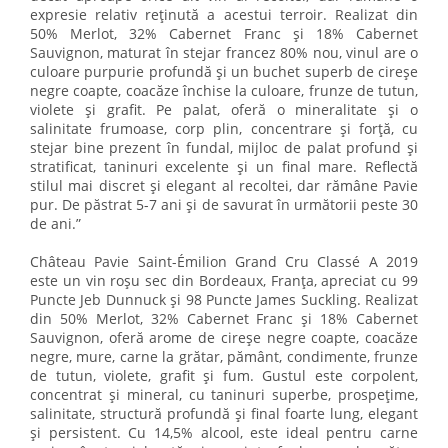
expresie relativ reținută a acestui terroir. Realizat din
50% Merlot, 32% Cabernet Franc și 18% Cabernet
Sauvignon, maturat în stejar francez 80% nou, vinul are o
culoare purpurie profundă și un buchet superb de cireșe
negre coapte, coacăze închise la culoare, frunze de tutun,
violete și grafit. Pe palat, oferă o mineralitate și o
salinitate frumoase, corp plin, concentrare și forță, cu
stejar bine prezent în fundal, mijloc de palat profund și
stratificat, taninuri excelente și un final mare. Reflectă
stilul mai discret și elegant al recoltei, dar rămâne Pavie
pur. De păstrat 5-7 ani și de savurat în următorii peste 30
de ani.”
Château Pavie Saint-Émilion Grand Cru Classé A 2019
este un vin roșu sec din Bordeaux, Franța, apreciat cu 99
Puncte Jeb Dunnuck și 98 Puncte James Suckling. Realizat
din 50% Merlot, 32% Cabernet Franc și 18% Cabernet
Sauvignon, oferă arome de cireșe negre coapte, coacăze
negre, mure, carne la grătar, pământ, condimente, frunze
de tutun, violete, grafit și fum. Gustul este corpolent,
concentrat și mineral, cu taninuri superbe, prospețime,
salinitate, structură profundă și final foarte lung, elegant
și persistent. Cu 14,5% alcool, este ideal pentru carne