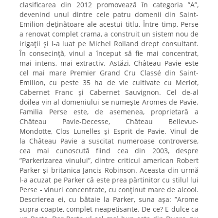
clasificarea din 2012 promovează în categoria ”A”,
devenind unul dintre cele patru domenii din Saint-
Emilion deținătoare ale acestui titlu. Între timp, Perse
a renovat complet crama, a construit un sistem nou de
irigații și l-a luat pe Michel Rolland drept consultant.
În consecință, vinul a început să fie mai concentrat,
mai intens, mai extractiv. Astăzi, Château Pavie este
cel mai mare Premier Grand Cru Classé din Saint-
Emilion, cu peste 35 ha de vie cultivate cu Merlot,
Cabernet Franc și Cabernet Sauvignon. Cel de-al
doilea vin al domeniului se numește Aromes de Pavie.
Familia Perse este, de asemenea, proprietară a
Château Pavie-Decesse, Château Bellevue-
Mondotte, Clos Lunelles și Esprit de Pavie. Vinul de
la Château Pavie a suscitat numeroase controverse,
cea mai cunoscută fiind cea din 2003, despre
”Parkerizarea vinului”, dintre criticul american Robert
Parker și britanica Jancis Robinson. Aceasta din urmă
l-a acuzat pe Parker că este prea părtinitor cu stilul lui
Perse - vinuri concentrate, cu conținut mare de alcool.
Descrierea ei, cu bătaie la Parker, suna așa: ”Arome
supra-coapte, complet neapetisante. De ce? E dulce ca