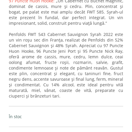
97 Puncte Huon Hooke:
„Un Cabernet cu buchet magnific,
dominat de cassis, mure și cedru. Plin, concentrat și
bogat, pe palat este mai amplu decât FWT 585. Syrah-ul
este prezent în fundal, dar perfect integrat. Un vin
impresionant, solid, construit pentru viață lungă.”
Penfolds FWT 543 Cabernet Sauvignon Syrah 2022 este
un vin roșu sec din Franța, realizat de Penfolds din 52%
Cabernet Sauvignon și 48% Syrah. Apreciat cu 97 Puncte
Huon Hooke, 96 Puncte Jeni Port și 95 Puncte Nick Ray,
oferă arome de cassis, mure, cedru, lemn dulce, ceai
oolong afumat, fructe roșii, rozmarin, salvie, grafit,
condimente lemnoase și note de pământ reavăn. Gustul
este plin, concentrat și elegant, cu taninuri fine, fruct
negru dens, accente savuroase și final lung, ferm, mineral
și condimentat. Cu 14% alcool, este ideal pentru vită
maturată, miel, vânat, coaste de vită, preparate cu
ciuperci și brânzeturi tari.
În stoc