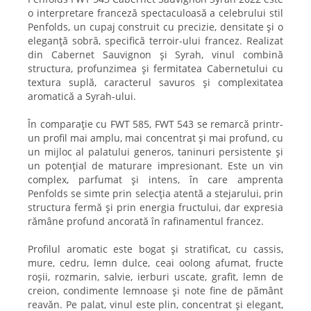
o interpretare franceză spectaculoasă a celebrului stil
Penfolds, un cupaj construit cu precizie, densitate și o
eleganță sobră, specifică terroir-ului francez. Realizat
din Cabernet Sauvignon și Syrah, vinul combină
structura, profunzimea și fermitatea Cabernetului cu
textura suplă, caracterul savuros și complexitatea
aromatică a Syrah-ului.
În comparație cu FWT 585, FWT 543 se remarcă printr-
un profil mai amplu, mai concentrat și mai profund, cu
un mijloc al palatului generos, taninuri persistente și
un potențial de maturare impresionant. Este un vin
complex, parfumat și intens, în care amprenta
Penfolds se simte prin selecția atentă a stejarului, prin
structura fermă și prin energia fructului, dar expresia
rămâne profund ancorată în rafinamentul francez.
Profilul aromatic este bogat și stratificat, cu cassis,
mure, cedru, lemn dulce, ceai oolong afumat, fructe
roșii, rozmarin, salvie, ierburi uscate, grafit, lemn de
creion, condimente lemnoase și note fine de pământ
reavăn. Pe palat, vinul este plin, concentrat și elegant,