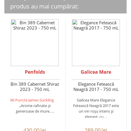
produs au mai cumpărat:
Penfolds
Galicea Mare
Bin 389 Cabernet Shiraz
Elegance Fetească
2023 - 750 mL
Neagră 2017 - 750 mL
96 Puncte James Suckling
Galicea Mare Elegance
„Arome rafinate și
Fetească Neagră 2017 este
generoase de mure, ...
un vin roșu intens și
elegant, cu ...
430.00
lei
289.00
lei