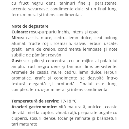
cu fruct negru dens, taninuri fine și persistente,
accente savuroase, condimente dulci și un final lung,
ferm, mineral și intens condimentat.
Note de degustare
Culoare:
roșu-purpuriu închis, intens și opac
Miros:
cassis, mure, cedru, lemn dulce, ceai oolong
afumat, fructe roșii, rozmarin, salvie, ierburi uscate,
grafit, lemn de creion, condimente lemnoase și note
subtile de pământ reavăn
Gust:
sec, plin și concentrat, cu un mijloc al palatului
amplu, fruct negru dens și taninuri fine, persistente.
Aromele de cassis, mure, cedru, lemn dulce, ierburi
aromatice, grafit și condimente se dezvoltă într-o
textură elegantă și profundă. Finalul este lung,
complex, ferm, ușor mineral și intens condimentat
Temperatură de servire:
17-18 °C
Asocieri gastronomice:
vită maturată, antricot, coaste
de vită, miel la cuptor, vânat, rață, preparate bogate cu
ciuperci, sosuri dense, tocănițe rafinate și brânzeturi
tari maturate