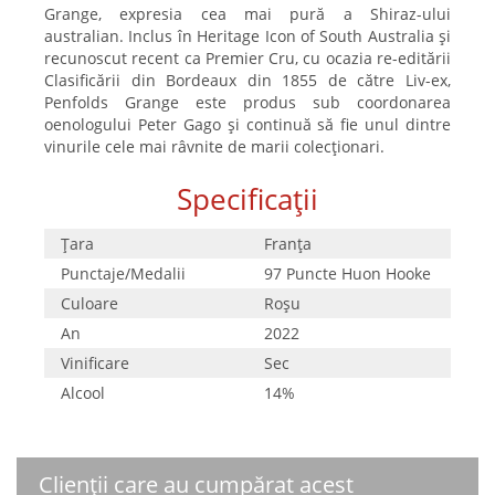
Grange, expresia cea mai pură a Shiraz-ului
australian. Inclus în Heritage Icon of South Australia și
recunoscut recent ca Premier Cru, cu ocazia re-editării
Clasificării din Bordeaux din 1855 de către Liv-ex,
Penfolds Grange este produs sub coordonarea
oenologului Peter Gago și continuă să fie unul dintre
vinurile cele mai râvnite de marii colecționari.
Specificații
Țara
Franţa
Punctaje/Medalii
97 Puncte Huon Hooke
Culoare
Roşu
An
2022
Vinificare
Sec
Alcool
14%
Clienții care au cumpărat acest