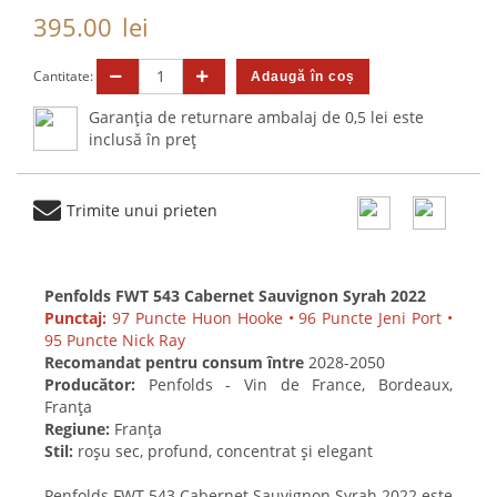
395.00
lei
Cantitate:
Garanția de returnare ambalaj de 0,5 lei este
inclusă în preț
Trimite unui prieten
Penfolds FWT 543 Cabernet Sauvignon Syrah 2022
Punctaj:
97 Puncte Huon Hooke • 96 Puncte Jeni Port •
95 Puncte Nick Ray
Recomandat pentru consum între
2028-2050
Producător:
Penfolds - Vin de France, Bordeaux,
Franța
Regiune:
Franța
Stil:
roșu sec, profund, concentrat și elegant
Penfolds FWT 543 Cabernet Sauvignon Syrah 2022 este