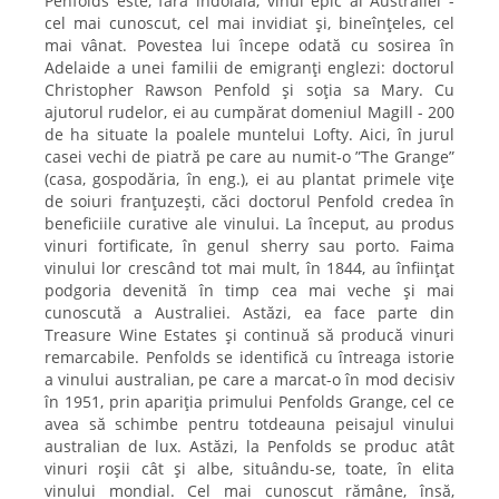
Penfolds este, fără îndoială, vinul epic al Australiei -
cel mai cunoscut, cel mai invidiat și, bineînțeles, cel
mai vânat. Povestea lui începe odată cu sosirea în
Adelaide a unei familii de emigranți englezi: doctorul
Christopher Rawson Penfold și soția sa Mary. Cu
ajutorul rudelor, ei au cumpărat domeniul Magill - 200
de ha situate la poalele muntelui Lofty. Aici, în jurul
casei vechi de piatră pe care au numit-o ”The Grange”
(casa, gospodăria, în eng.), ei au plantat primele vițe
de soiuri franțuzești, căci doctorul Penfold credea în
beneficiile curative ale vinului. La început, au produs
vinuri fortificate, în genul sherry sau porto. Faima
vinului lor crescând tot mai mult, în 1844, au înființat
podgoria devenită în timp cea mai veche și mai
cunoscută a Australiei. Astăzi, ea face parte din
Treasure Wine Estates și continuă să producă vinuri
remarcabile. Penfolds se identifică cu întreaga istorie
a vinului australian, pe care a marcat-o în mod decisiv
în 1951, prin apariția primului Penfolds Grange, cel ce
avea să schimbe pentru totdeauna peisajul vinului
australian de lux. Astăzi, la Penfolds se produc atât
vinuri roșii cât și albe, situându-se, toate, în elita
vinului mondial. Cel mai cunoscut rămâne, însă,