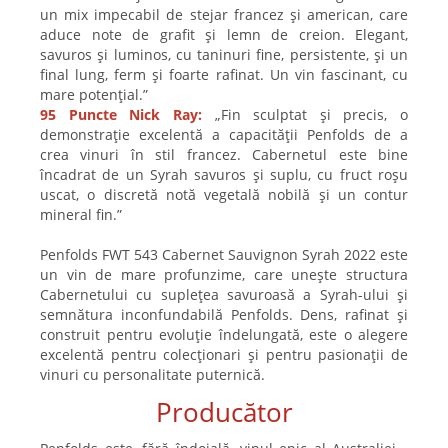
un mix impecabil de stejar francez și american, care
aduce note de grafit și lemn de creion. Elegant,
savuros și luminos, cu taninuri fine, persistente, și un
final lung, ferm și foarte rafinat. Un vin fascinant, cu
mare potențial.”
95 Puncte Nick Ray:
„Fin sculptat și precis, o
demonstrație excelentă a capacității Penfolds de a
crea vinuri în stil francez. Cabernetul este bine
încadrat de un Syrah savuros și suplu, cu fruct roșu
uscat, o discretă notă vegetală nobilă și un contur
mineral fin.”
Penfolds FWT 543 Cabernet Sauvignon Syrah 2022 este
un vin de mare profunzime, care unește structura
Cabernetului cu suplețea savuroasă a Syrah-ului și
semnătura inconfundabilă Penfolds. Dens, rafinat și
construit pentru evoluție îndelungată, este o alegere
excelentă pentru colecționari și pentru pasionații de
vinuri cu personalitate puternică.
Producător