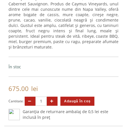
Cabernet Sauvignon. Produs de Caymus Vineyards, unul
dintre cele mai cunoscute nume din Napa Valley, oferă
arome bogate de cassis, mure coapte, cireșe negre,
prune, cacao, vanilie, ciocolată neagră și condimente
dulci. Gustul este amplu, catifelat și generos, cu taninuri
coapte, fruct negru intens și final lung, moale și
persistent. Ideal pentru steak de vită, ribeye, coaste BBQ,
miel, burger premium, paste cu ragu, preparate afumate
și brânzeturi maturate.
În stoc
675.00
lei
Cantitate:
Garanția de returnare ambalaj de 0,5 lei este
inclusă în preț