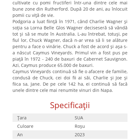
cultivate cu pomi fructiferi într-una dintre cele mai
bune zone din Rutherford. După 20 de ani, au înlocuit
pomii cu viță de vie.
Podgoria a luat ființă în 1971, când Charlie Wagner și
soția sa Lorna Belle Glos Wagner deciseseră să vândă
tot și să se mute în Australia. L-au întrebat, totuși, pe
fiul lor, Chuck Wagner, dacă n-ar vrea să li se alăture
pentru a face o vinărie. Chuck a fost de acord și așa s-
a născut Caymus Vineyards. Primul vin a fost pus pe
piață în 1972 - 240 de baxuri de Cabernet Sauvignon.
Azi, Caymus produce 65.000 de baxuri.
Caymus Vineyards continuă să fie o afacere de familie,
condusă de Chuck, cei doi fii ai săi, Charlie și Joe și
fiica sa, Jane. De pe cele 142 ha, ei continuă să facă
unele dintre cele mai renumite vinuri din Napa.
Specificații
Țara
SUA
Culoare
Roşu
An
2023