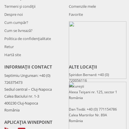
Termeni și condiții
Comenzile mele
Despre noi
Favorite
Cum cumpăr?
Cum se livrează?
Politica de confidenţialitate
Retur
Hartă site
INFORMAȚII CONTACT
ALTE LOCAȚII
Spiridon Bernard: +40 (0)
Septimiu Ungurean: +40 (0)
720056116
726375473
București
Sediul central – Cluj-Napoca
Aleea Teișani nr. 125, sector 1
Calea Baciului nr. 1-3
România
400230 Cluj-Napoca
Dan Tivdă: +40 (0) 771154786
România
Calea Martirilor Nr. 89A
România
APLICAȚIA WINEPOINT