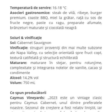
Temperatură de servire:
16-18 °C
Asocieri gastronomice:
steak de vită, ribeye, burger
premium, coaste BBQ, miel la grătar, rață cu sos de
fructe negre, paste cu ragu, preparate afumate,
brânzeturi maturate și ciocolată neagră
Soiuri & vinificație
Soi:
Cabernet Sauvignon
Vinificație:
struguri proveniți din mai multe subzone
ale Napa Valley, cu selecție orientată spre fruct copt,
textură catifelată și structură echilibrată
Maturare:
maturare în stejar, pentru rotunjime,
complexitate și integrarea notelor de vanilie, cacao și
condimente
Alcool:
14.2% vol
Volum:
750 mL
Ce spun producătorii
Caymus Vineyards:
„2023 este un vintage clasic
pentru Caymus Cabernet, unul dintre preferatele
noastre. Sezonul de creștere a fost relativ liniștit, iar