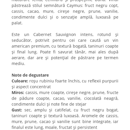
păstrează stilul semnătură Caymus: fruct negru copt,
cassis, cacao, mure, cireșe negre, prune, vanilie,
condimente dulci și o senzație amplă, luxoasă pe
palat.
Este un Cabernet Sauvignon intens, rotund și
seducător, potrivit pentru cei care caută un vin
american premium, cu textură bogată, taninuri coapte
și final lung. Poate fi savurat tânăr, mai ales după
aerare, dar are și potențial de păstrare pe termen
mediu.
Note de degustare
Culoare:
roșu rubiniu foarte închis, cu reflexii purpurii
și aspect concentrat
Miros:
cassis, mure coapte, cireșe negre, prune, fructe
de pădure coapte, cacao, vanilie, ciocolată neagră,
condimente dulci și note fine de stejar
Gust:
sec, amplu și catifelat, cu fruct negru bogat,
taninuri coapte și textură luxoasă. Aromele de cassis,
mure, prune, cacao și vanilie sunt bine integrate, iar
finalul este lung, moale, fructat și persistent