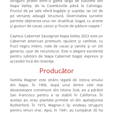
strugurii provin dintr-o gamă largă de subzone din
Napa Valley, de la Coombsville până la Calistoga.
Fructul de pe vale oferă bogăție și suplețe, iar cel de
pe versanți adaugă structură. Diversitatea surselor
permite obținerea unui vin stratificat, bogat, cu arome
și gusturi de cacao, cassis și fructe de pădure coapte.”
Caymus Cabernet Sauvignon Napa Valley 2023 este un
Cabernet american premium, opulent și catifelat, cu
fruct negru intens, note de cacao și vanilie și un stil
generos, ușor de recunoscut. Este o alegere excelentă
pentru iubitorii de Napa Cabernet bogat, expresiv și
accesibil încă din tinerețe.
Producător
Familia Wagner este strâns legată de istoria vinului
din Napa. În 1906, după unul dintre cele mai
devastatoare cutremure din istoria SUA, ea a părăsit
San Francisco pentru a se stabili în California. În
același an, erau plantate primele vii din apelațiunea
Rutherford. În 1915, Wagner-ii își vindeau strugurii
pentru vinuri vrac. Apoi, în 1941, au cumpărat 30 ha