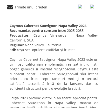
Trimite unui prieten
Caymus Cabernet Sauvignon Napa Valley 2023
Recomandat pentru consum între
2025-2035
Producător:
Caymus Vineyards - Napa Valley,
California, SUA
Regiune:
Napa Valley, California
Stil:
roșu sec, opulent, catifelat și fructat
Caymus Cabernet Sauvignon Napa Valley 2023 este un
vin roșu californian emblematic, realizat într-un stil
bogat, generos și imediat recognoscibil. Caymus este
cunoscut pentru Cabernet Sauvignon-ul său intens
colorat, cu fruct copt, taninuri moi și o textură
catifelată, accesibilă încă de la lansare, dar cu
suficientă structură pentru evoluție la sticlă.
Ediția 2023 provine dintr-un an foarte apreciat pentru
Cabernet Sauvignon în Napa Valley, marcat de
maturare lentă, echilibru și prospețime bună. Vinul