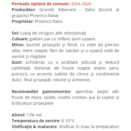
Perioada optimă de consum:
2024-2026
Producător:
Grande Alberone - Italia (brand al
grupului Provinco Italia)
Proprietar:
Provinco Italia
Soi:
cupaj de struguri albi selecționați
Culoare:
galben pai cu reflexii aurii ușoare
Miros:
buchet proaspăt și floral, cu note de piersici
albe, mere coapte, flori de salcâm și o ușoară notă de
vanilie și migdale
Gust:
echilibrat, cu o aciditate plăcută și textură
catifelată; dominat de fructe coapte (mere, pere,
piersici), cu accente subtile de citrice și condimente
dulci; final proaspăt, rotund și armonios
Recomandări gastronomice:
aperitive, pește alb,
fructe de mare, salate, risotto cremos, pui la cuptor și
brânzeturi proaspete
Alcool:
13% vol
Temperatura de servire:
8-10 °C
Vinificație & maturare:
Vinificat în inox, la temperaturi