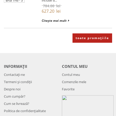
include d...
784.00
lei
627.20
lei
Citește mai mult
toate promoțiile
INFORMAȚII
CONTUL MEU
Contactați-ne
Contul meu
Termeni și condiții
Comenzile mele
Despre noi
Favorite
Cum cumpăr?
Cum se livrează?
Politica de confidenţialitate