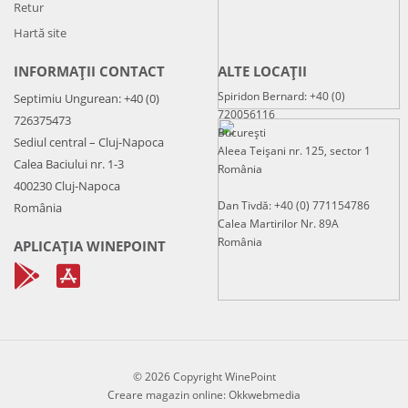
Retur
Hartă site
INFORMAȚII CONTACT
ALTE LOCAȚII
Spiridon Bernard: +40 (0)
Septimiu Ungurean: +40 (0)
720056116
726375473
București
Sediul central – Cluj-Napoca
Aleea Teișani nr. 125, sector 1
Calea Baciului nr. 1-3
România
400230 Cluj-Napoca
Dan Tivdă: +40 (0) 771154786
România
Calea Martirilor Nr. 89A
România
APLICAȚIA WINEPOINT
© 2026 Copyright WinePoint
Creare magazin online
:
Okkwebmedia