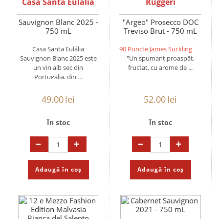
Casa Santa Eulália
Ruggeri
Sauvignon Blanc 2025 -
"Argeo" Prosecco DOC
750 mL
Treviso Brut - 750 mL
Casa Santa Eulália
90 Puncte James Suckling
Sauvignon Blanc 2025 este
"Un spumant proaspăt,
un vin alb sec din
fructat, cu arome de ...
Portugalia, din ...
49.00
lei
52.00
lei
În stoc
În stoc
Adaugă în coș
Adaugă în coș