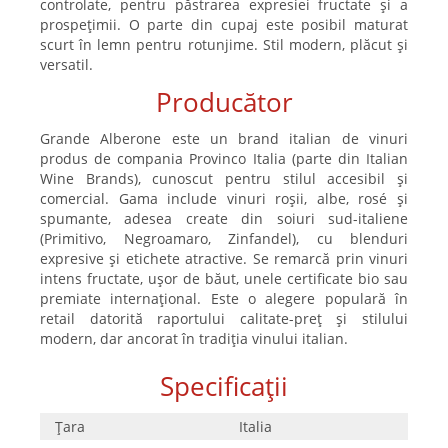
controlate, pentru păstrarea expresiei fructate și a
prospețimii. O parte din cupaj este posibil maturat
scurt în lemn pentru rotunjime. Stil modern, plăcut și
versatil.
Producător
Grande Alberone
este un brand italian de vinuri
produs de compania Provinco Italia (parte din Italian
Wine Brands), cunoscut pentru stilul accesibil și
comercial. Gama include vinuri roșii, albe, rosé și
spumante, adesea create din soiuri sud-italiene
(Primitivo, Negroamaro, Zinfandel), cu blenduri
expresive și etichete atractive. Se remarcă prin vinuri
intens fructate, ușor de băut, unele certificate bio sau
premiate internațional. Este o alegere populară în
retail datorită raportului calitate-preț și stilului
modern, dar ancorat în tradiția vinului italian.
Specificații
Țara
Italia