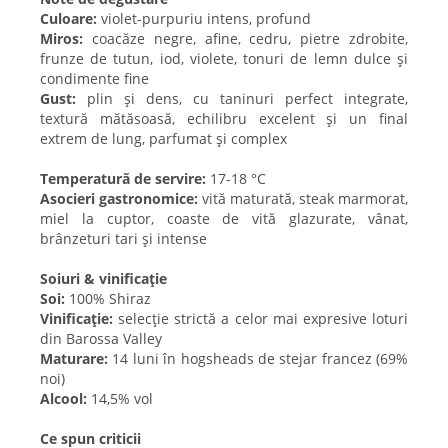
Culoare:
violet-purpuriu intens, profund
Miros:
coacăze negre, afine, cedru, pietre zdrobite,
frunze de tutun, iod, violete, tonuri de lemn dulce și
condimente fine
Gust:
plin și dens, cu taninuri perfect integrate,
textură mătăsoasă, echilibru excelent și un final
extrem de lung, parfumat și complex
Temperatură de servire:
17-18 °C
Asocieri gastronomice:
vită maturată, steak marmorat,
miel la cuptor, coaste de vită glazurate, vânat,
brânzeturi tari și intense
Soiuri & vinificație
Soi:
100% Shiraz
Vinificație:
selecție strictă a celor mai expresive loturi
din Barossa Valley
Maturare:
14 luni în hogsheads de stejar francez (69%
noi)
Alcool:
14,5% vol
Ce spun criticii