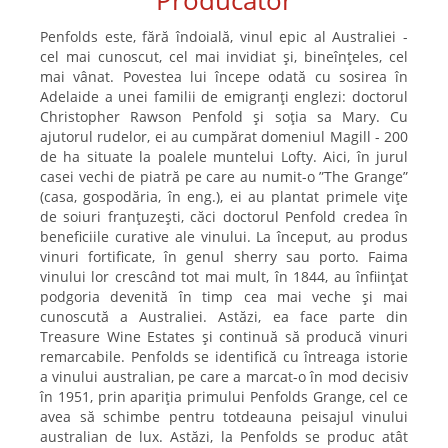
Producător
Penfolds este, fără îndoială, vinul epic al Australiei -
cel mai cunoscut, cel mai invidiat și, bineînțeles, cel
mai vânat. Povestea lui începe odată cu sosirea în
Adelaide a unei familii de emigranți englezi: doctorul
Christopher Rawson Penfold și soția sa Mary. Cu
ajutorul rudelor, ei au cumpărat domeniul Magill - 200
de ha situate la poalele muntelui Lofty. Aici, în jurul
casei vechi de piatră pe care au numit-o ”The Grange”
(casa, gospodăria, în eng.), ei au plantat primele vițe
de soiuri franțuzești, căci doctorul Penfold credea în
beneficiile curative ale vinului. La început, au produs
vinuri fortificate, în genul sherry sau porto. Faima
vinului lor crescând tot mai mult, în 1844, au înființat
podgoria devenită în timp cea mai veche și mai
cunoscută a Australiei. Astăzi, ea face parte din
Treasure Wine Estates și continuă să producă vinuri
remarcabile. Penfolds se identifică cu întreaga istorie
a vinului australian, pe care a marcat-o în mod decisiv
în 1951, prin apariția primului Penfolds Grange, cel ce
avea să schimbe pentru totdeauna peisajul vinului
australian de lux. Astăzi, la Penfolds se produc atât