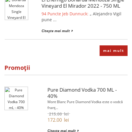
Vineyard El Mirador 2022 - 750 ML
94 Puncte Jeb Dunnuck:
„ Alejandro Vigil
pune ...
Citește mai mult
mai mult
Promoții
Pure Diamond Vodka 700 ML -
40%
Mont Blanc Pure Diamond Vodka este o vodcă
franț...
215.00
lei
172.00
lei
Citește mai mult