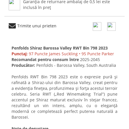
Garanția de returnare ambalaj de 0,5 lei este
inclusă în preț
Trimite unui prieten
Penfolds Shiraz Barossa Valley RWT Bin 798 2023
Punctaj:
97 Puncte James Suckling • 95 Puncte Parker
Recomandat pentru consum între
2025-2045
Producător:
Penfolds - Barossa Valley, South Australia
Penfolds RWT Bin 798 2023 este o expresie pură și
rafinată a Shiraz-ului din Barossa Valley, creat pentru
a evidenția finețea, profunzimea și forța acestui terroir
celebru. Seria RWT („Red Winemaking Trial”) pune
accentul pe Shiraz maturat exclusiv în stejar francez,
rezultând un vin intens, amplu, cu o eleganță
modernă ce completează perfect puterea naturală a
Barossei.
Note de degustare