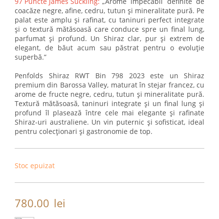
97 Puncte James Suckling:
„Arome impecabil definite de
coacăze negre, afine, cedru, tutun și mineralitate pură. Pe
palat este amplu și rafinat, cu taninuri perfect integrate
și o textură mătăsoasă care conduce spre un final lung,
parfumat și profund. Un Shiraz clar, pur și extrem de
elegant, de băut acum sau păstrat pentru o evoluție
superbă.”
Penfolds Shiraz RWT Bin 798 2023 este un Shiraz
premium din Barossa Valley, maturat în stejar francez, cu
arome de fructe negre, cedru, tutun și mineralitate pură.
Textură mătăsoasă, taninuri integrate și un final lung și
profund îl plasează între cele mai elegante și rafinate
Shiraz-uri australiene. Un vin puternic și sofisticat, ideal
pentru colecționari și gastronomie de top.
Stoc epuizat
780.00
lei