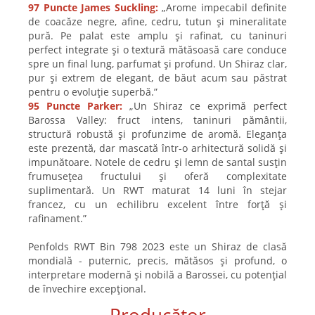
97 Puncte James Suckling:
„Arome impecabil definite
de coacăze negre, afine, cedru, tutun și mineralitate
pură. Pe palat este amplu și rafinat, cu taninuri
perfect integrate și o textură mătăsoasă care conduce
spre un final lung, parfumat și profund. Un Shiraz clar,
pur și extrem de elegant, de băut acum sau păstrat
pentru o evoluție superbă.”
95 Puncte Parker:
„Un Shiraz ce exprimă perfect
Barossa Valley: fruct intens, taninuri pământii,
structură robustă și profunzime de aromă. Eleganța
este prezentă, dar mascată într-o arhitectură solidă și
impunătoare. Notele de cedru și lemn de santal susțin
frumusețea fructului și oferă complexitate
suplimentară. Un RWT maturat 14 luni în stejar
francez, cu un echilibru excelent între forță și
rafinament.”
Penfolds RWT Bin 798 2023 este un Shiraz de clasă
mondială - puternic, precis, mătăsos și profund, o
interpretare modernă și nobilă a Barossei, cu potențial
de învechire excepțional.