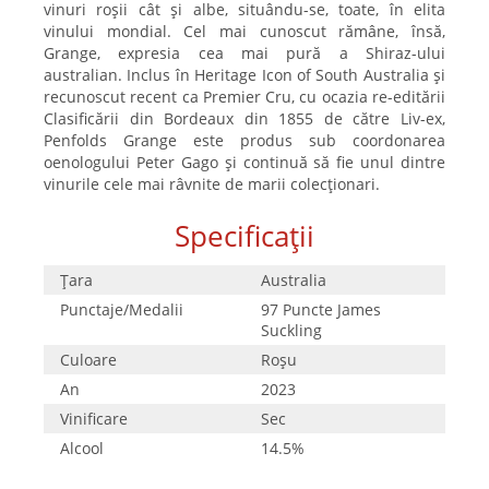
vinuri roșii cât și albe, situându-se, toate, în elita
vinului mondial. Cel mai cunoscut rămâne, însă,
Grange, expresia cea mai pură a Shiraz-ului
australian. Inclus în Heritage Icon of South Australia și
recunoscut recent ca Premier Cru, cu ocazia re-editării
Clasificării din Bordeaux din 1855 de către Liv-ex,
Penfolds Grange este produs sub coordonarea
oenologului Peter Gago și continuă să fie unul dintre
vinurile cele mai râvnite de marii colecționari.
Specificații
Țara
Australia
Punctaje/Medalii
97 Puncte James
Suckling
Culoare
Roşu
An
2023
Vinificare
Sec
Alcool
14.5%