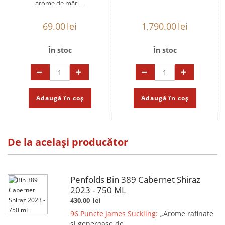
arome de măr, ...
69.00
lei
1,790.00
lei
În stoc
În stoc
Adaugă în coș
Adaugă în coș
De la același producător
Penfolds Bin 389 Cabernet Shiraz
2023 - 750 ML
430.00
lei
96 Puncte James Suckling:
„Arome rafinate
și generoase de ...