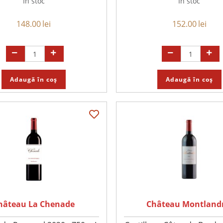
În stoc
În stoc
148.00
lei
152.00
lei
Adaugă în coș
Adaugă în coș
hâteau La Chenade
Château Montland