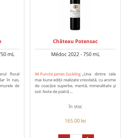
e
Château Potensac
750 mL
Médoc 2022 - 750 mL
erul floral
96 Puncte James Suckling
„Una dintre cele
lar în nas,
mai bune ediții realizate vreodată, cu arome
 murele de
de coacăze superbe, mentă, mineralitate și
iod. Note de piatră ...
În stoc
165.00
lei