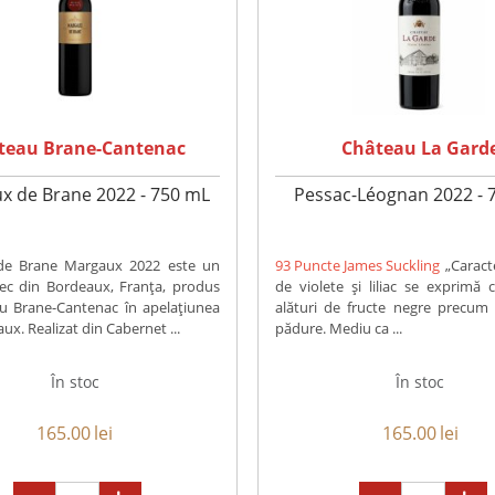
teau Brane-Cantenac
Château La Gard
x de Brane 2022 - 750 mL
Pessac-Léognan 2022 - 
de Brane Margaux 2022 este un
93 Puncte James Suckling
„Caract
sec din Bordeaux, Franța, produs
de violete și liliac se exprimă c
u Brane-Cantenac în apelațiunea
alături de fructe negre precum
x. Realizat din Cabernet ...
pădure. Mediu ca ...
În stoc
În stoc
165.00
lei
165.00
lei