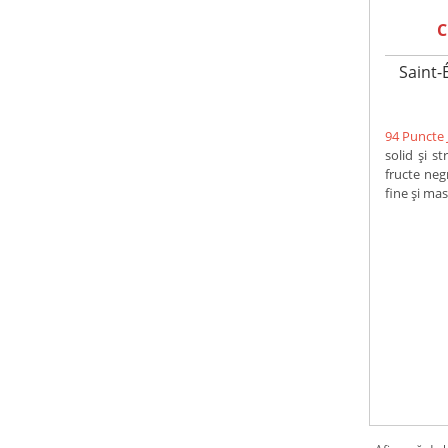
C
Saint-
94 Puncte 
solid și s
fructe neg
fine și mast