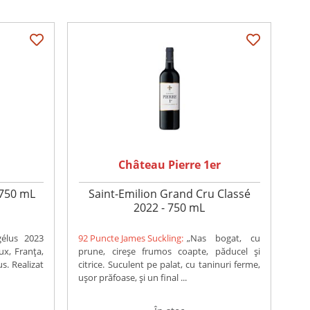
s
Château Pierre 1er
 750 mL
Saint-Emilion Grand Cru Classé
2022 - 750 mL
élus 2023
92 Puncte James Suckling:
„Nas bogat, cu
ux, Franța,
prune, cireșe frumos coapte, păducel și
s. Realizat
citrice. Suculent pe palat, cu taninuri ferme,
ușor prăfoase, și un final ...