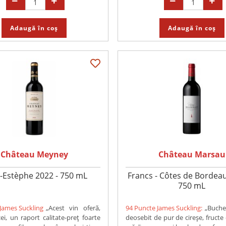
Adaugă în coș
Adaugă în coș
Château Meyney
Château Marsau
t-Estèphe 2022 - 750 mL
Francs - Côtes de Bordeau
750 mL
James Suckling
„Acest vin oferă,
94 Puncte James Suckling:
„Buche
ei, un raport calitate-preț foarte
deosebit de pur de cireșe, fructe