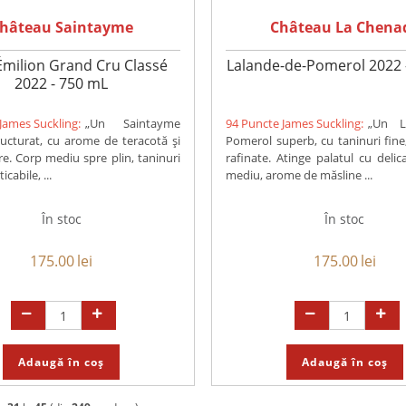
hâteau Saintayme
Château La Chena
Émilion Grand Cru Classé
Lalande-de-Pomerol 2022 
2022 - 750 mL
James Suckling:
„Un Saintayme
94 Puncte James Suckling:
„Un L
tructurat, cu arome de teracotă și
Pomerol superb, cu taninuri fine, 
re. Corp mediu spre plin, taninuri
rafinate. Atinge palatul cu delic
icabile, ...
mediu, arome de măsline ...
În stoc
În stoc
175.00
lei
175.00
lei
Adaugă în coș
Adaugă în coș