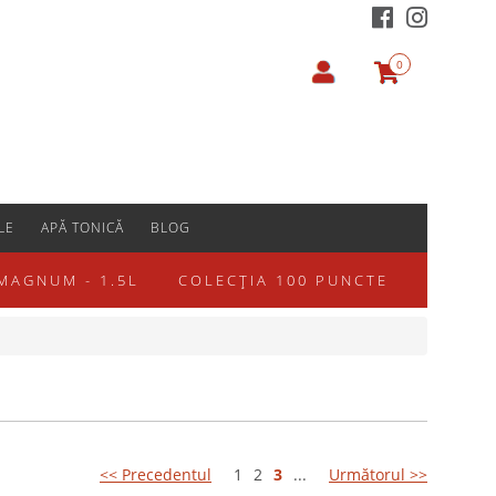
0
LE
APĂ TONICĂ
BLOG
MAGNUM - 1.5L
COLECȚIA 100 PUNCTE
<< Precedentul
1
2
3
...
Următorul >>