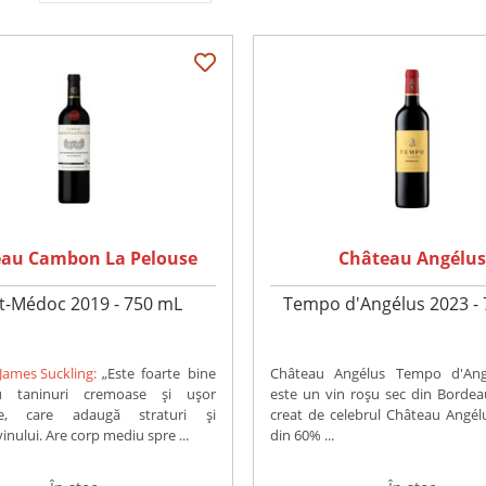
au Cambon La Pelouse
Château Angélu
t-Médoc 2019 - 750 mL
Tempo d'Angélus 2023 -
James Suckling:
„Este foarte bine
Château Angélus Tempo d'Ang
cu taninuri cremoase și ușor
este un vin roșu sec din Bordea
ile, care adaugă straturi și
creat de celebrul Château Angélu
inului. Are corp mediu spre ...
din 60% ...