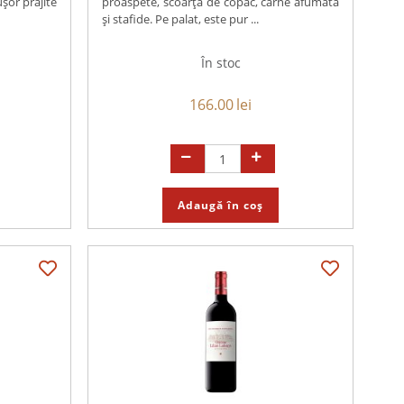
șor prăjite
proaspete, scoarță de copac, carne afumată
și stafide. Pe palat, este pur ...
În stoc
166.00
lei
Adaugă în coș