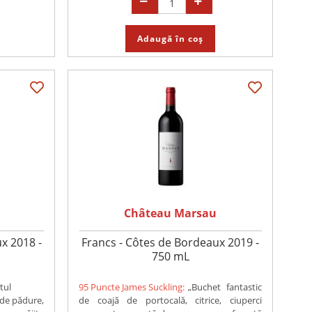
Adaugă în coș
Château Marsau
x 2018 -
Francs - Côtes de Bordeaux 2019 -
750 mL
tul
95 Puncte James Suckling:
„Buchet fantastic
 de pădure,
de coajă de portocală, citrice, ciuperci