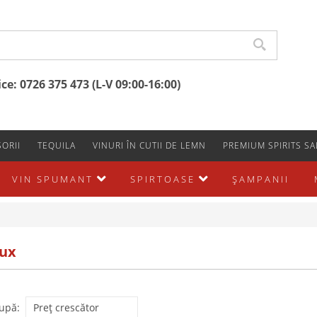
e: 0726 375 473 (L-V 09:00-16:00)
ORII
TEQUILA
VINURI ÎN CUTII DE LEMN
PREMIUM SPIRITS SA
VIN SPUMANT
SPIRTOASE
ŞAMPANII
ux
upă: