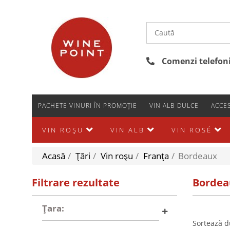
Comenzi telefonic
PACHETE VINURI ÎN PROMOȚIE
VIN ALB DULCE
ACCES
VIN ROȘU
VIN ALB
VIN ROSÉ
Acasă
/
Țări
/
Vin roșu
/
Franţa
/
Bordeaux
Filtrare rezultate
Bordea
Țara:
Sortează d