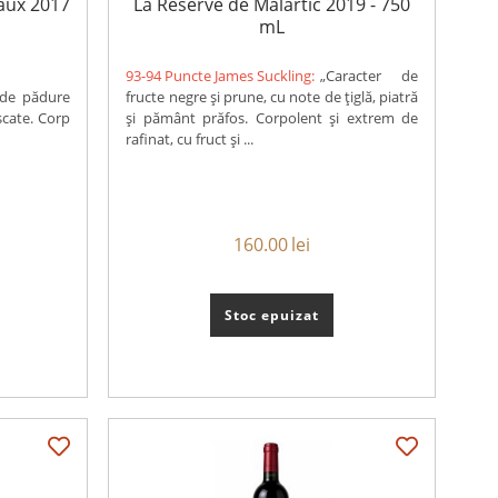
eaux 2017
La Réserve de Malartic 2019 - 750
mL
93-94 Puncte James Suckling:
„Caracter de
 de pădure
fructe negre și prune, cu note de țiglă, piatră
scate. Corp
și pământ prăfos. Corpolent și extrem de
rafinat, cu fruct și ...
160.00
lei
Stoc epuizat