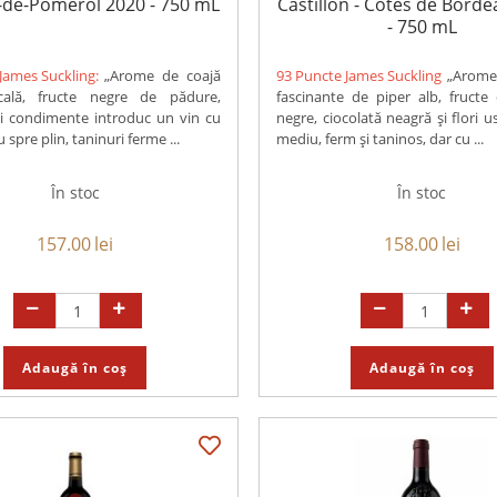
-de-Pomerol 2020 - 750 mL
Castillon - Côtes de Bord
- 750 mL
James Suckling:
„Arome de coajă
93 Puncte James Suckling
„Arome
cală, fructe negre de pădure,
fascinante de piper alb, fructe
i condimente introduc un vin cu
negre, ciocolată neagră și flori u
spre plin, taninuri ferme ...
mediu, ferm și taninos, dar cu ...
În stoc
În stoc
157.00
lei
158.00
lei
Adaugă în coș
Adaugă în coș