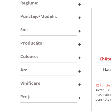
Regiune:
Punctaje/Medalii:
Soi:
Producător:
Culoare:
Châte
Hau
An:
Vinificare:
92 Puncte 
lucrat, 
masticab
Preț:
densitate v