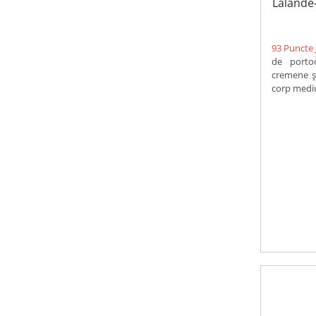
Lalande
93 Puncte 
de porto
cremene ș
corp mediu 