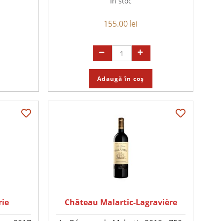
În stoc
155.00
lei
Adaugă în coș
rie
Château Malartic-Lagravière