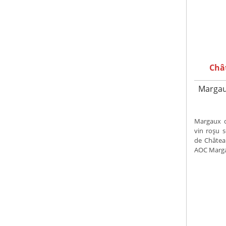
Châ
Margau
Margaux 
vin roșu 
de Châtea
AOC Margau