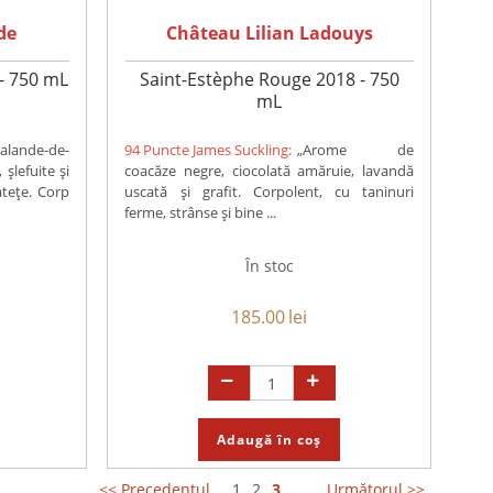
de
Château Lilian Ladouys
- 750 mL
Saint-Estèphe Rouge 2018 - 750
mL
alande-de-
94 Puncte James Suckling:
„Arome de
șlefuite și
coacăze negre, ciocolată amăruie, lavandă
atețe. Corp
uscată și grafit. Corpolent, cu taninuri
ferme, strânse și bine ...
În stoc
185.00
lei
Adaugă în coș
<< Precedentul
1
2
3
...
Următorul >>