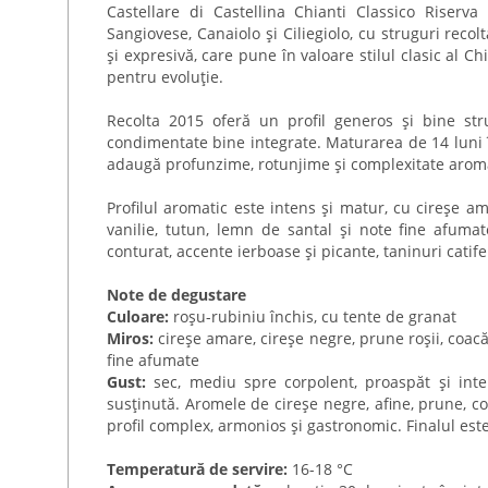
Castellare di Castellina Chianti Classico Riserva
Sangiovese, Canaiolo și Ciliegiolo, cu struguri recol
și expresivă, care pune în valoare stilul clasic al C
pentru evoluție.
Recolta 2015 oferă un profil generos și bine struc
condimentate bine integrate. Maturarea de 14 luni în
adaugă profunzime, rotunjime și complexitate aromat
Profilul aromatic este intens și matur, cu cireșe am
vanilie, tutun, lemn de santal și note fine afumat
conturat, accente ierboase și picante, taninuri catife
Note de degustare
Culoare:
roșu-rubiniu închis, cu tente de granat
Miros:
cireșe amare, cireșe negre, prune roșii, coacăz
fine afumate
Gust:
sec, mediu spre corpolent, proaspăt și inten
susținută. Aromele de cireșe negre, afine, prune, co
profil complex, armonios și gastronomic. Finalul este
Temperatură de servire:
16-18 °C