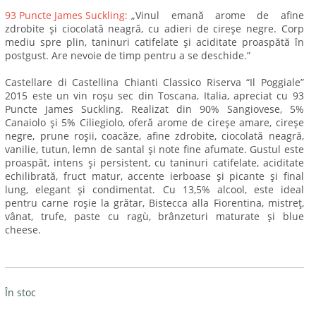
93 Puncte James Suckling:
„Vinul emană arome de afine
zdrobite și ciocolată neagră, cu adieri de cireșe negre. Corp
mediu spre plin, taninuri catifelate și aciditate proaspătă în
postgust. Are nevoie de timp pentru a se deschide.”
Castellare di Castellina Chianti Classico Riserva “Il Poggiale”
2015 este un vin roșu sec din Toscana, Italia, apreciat cu 93
Puncte James Suckling. Realizat din 90% Sangiovese, 5%
Canaiolo și 5% Ciliegiolo, oferă arome de cireșe amare, cireșe
negre, prune roșii, coacăze, afine zdrobite, ciocolată neagră,
vanilie, tutun, lemn de santal și note fine afumate. Gustul este
proaspăt, intens și persistent, cu taninuri catifelate, aciditate
echilibrată, fruct matur, accente ierboase și picante și final
lung, elegant și condimentat. Cu 13,5% alcool, este ideal
pentru carne roșie la grătar, Bistecca alla Fiorentina, mistreț,
vânat, trufe, paste cu ragù, brânzeturi maturate și blue
cheese.
În stoc