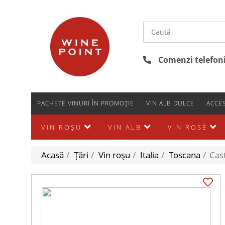
Comenzi telefonic
PACHETE VINURI ÎN PROMOȚIE
VIN ALB DULCE
ACCES
VIN ROȘU
VIN ALB
VIN ROSÉ
Acasă
/
Țări
/
Vin roșu
/
Italia
/
Toscana
/
Cast