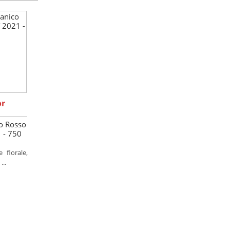
or
co Rosso
 - 750
 florale,
...