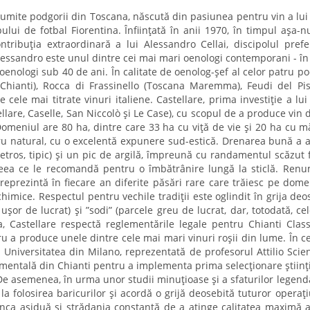
enumite podgorii din Toscana, născută din pasiunea pentru vin a lui
lui de fotbal Fiorentina. Înființată în anii 1970, în timpul așa-n
ntribuția extraordinară a lui Alessandro Cellai, discipolul prefe
lessandro este unul dintre cei mai mari oenologi contemporani - în
oenologi sub 40 de ani. În calitate de oenolog-șef al celor patru po
 (Chianti), Rocca di Frassinello (Toscana Maremma), Feudi del Pis
re cele mai titrate vinuri italiene. Castellare, prima investiție a lui
llare, Caselle, San Niccolò și Le Case), cu scopul de a produce vin 
 Domeniul are 80 ha, dintre care 33 ha cu viță de vie și 20 ha cu mă
atru natural, cu o excelentă expunere sud-estică. Drenarea bună a a
pietros, tipic) și un pic de argilă, împreună cu randamentul scăzut 
, ceea ce le recomandă pentru o îmbătrânire lungă la sticlă. Renu
a reprezintă în fiecare an diferite păsări rare care trăiesc pe dome
himice. Respectul pentru vechile tradiții este oglindit în grija deo
 ușor de lucrat) și ”sodi” (parcele greu de lucrat, dar, totodată, ce
, Castellare respectă reglementările legale pentru Chianti Class
u a produce unele dintre cele mai mari vinuri roșii din lume. În c
u Universitatea din Milano, reprezentată de profesorul Attilio Scien
mentală din Chianti pentru a implementa prima selecționare științi
 De asemenea, în urma unor studii minuțioase și a sfaturilor legend
a folosirea baricurilor și acordă o grijă deosebită tuturor operați
munca asiduă și strădania constantă de a atinge calitatea maximă 