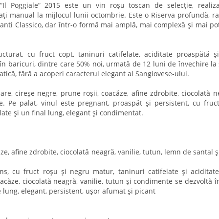
 “Il Poggiale” 2015 este un vin roșu toscan de selecție, realiz
tați manual la mijlocul lunii octombrie. Este o Riserva profundă, ra
hianti Classico, dar într-o formă mai amplă, mai complexă și mai pot
turat, cu fruct copt, taninuri catifelate, aciditate proaspătă ș
 baricuri, dintre care 50% noi, urmată de 12 luni de învechire la s
ică, fără a acoperi caracterul elegant al Sangiovese-ului.
are, cireșe negre, prune roșii, coacăze, afine zdrobite, ciocolată n
e. Pe palat, vinul este pregnant, proaspăt și persistent, cu fruc
late și un final lung, elegant și condimentat.
e, afine zdrobite, ciocolată neagră, vanilie, tutun, lemn de santal ș
s, cu fruct roșu și negru matur, taninuri catifelate și aciditat
acăze, ciocolată neagră, vanilie, tutun și condimente se dezvoltă î
 lung, elegant, persistent, ușor afumat și picant