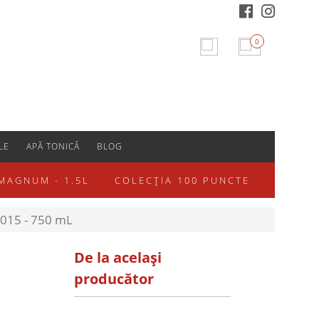
0
LE
APĂ TONICĂ
BLOG
MAGNUM - 1.5L
COLECȚIA 100 PUNCTE
 2015 - 750 mL
De la același
producător