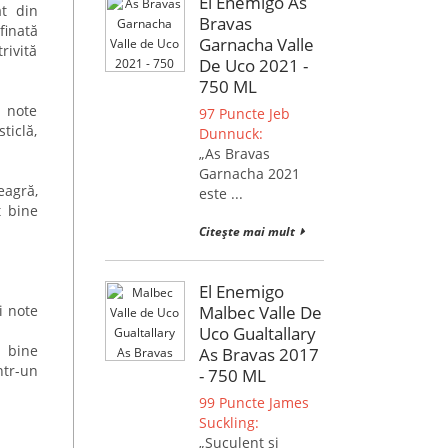
El Enemigo As
at din
Bravas
finată
Garnacha Valle
rivită
De Uco 2021 -
750 ML
i note
97 Puncte Jeb
ticlă,
Dunnuck:
„As Bravas
Garnacha 2021
eagră,
este ...
t bine
Citește mai mult
El Enemigo
i note
Malbec Valle De
Uco Gualtallary
e bine
As Bravas 2017
ntr-un
- 750 ML
99 Puncte James
Suckling:
„Suculent și