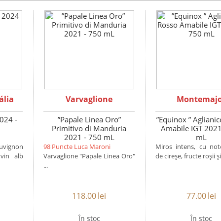
ália
Varvaglione
Montemaj
024 -
”Papale Linea Oro”
”Equinox ” Agliani
Primitivo di Manduria
Amabile IGT 2021
2021 - 750 mL
mL
auvignon
98 Puncte Luca Maroni
Miros intens, cu note
vin alb
Varvaglione "Papale Linea Oro"
de cireșe, fructe roșii și 
...
118.00
lei
77.00
lei
În stoc
În stoc