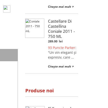
Citește mai mult
Castellare Di
Castellina
Coniale 2011 -
750 ML
289.00
lei
93 Puncte Parker:
"Un vin elegant și
expresiv, care ...
Citește mai mult
Produse noi