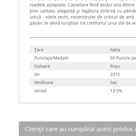
roadele așteptate, Castellare fiind astăzi una dintr
prin calitate, eleganță și legătura strânsă cu pămân
unică - vilele vechi, reconstruite de criticul de artă
păsări, le oferă turiștilor tot comfortul unui stil de
Țara
Italia
Punctaje/Medalii
93 Puncte Ja
Culoare
Roşu
An
2015
Vinificare
Sec
Alcool
13.5%
Clienții care au cumpărat acest produs