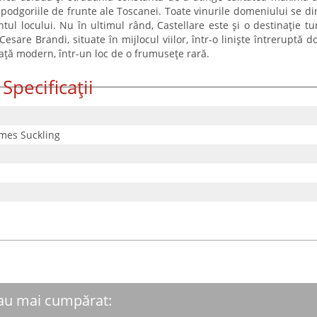
e podgoriile de frunte ale Toscanei. Toate vinurile domeniului se di
tul locului. Nu în ultimul rând, Castellare este și o destinație tur
 Cesare Brandi, situate în mijlocul viilor, într-o liniște întreruptă d
 viață modern, într-un loc de o frumusețe rară.
Specificații
mes Suckling
 au mai cumpărat: