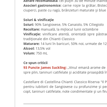
Aerare recomandată:
cel puțin 30 de minute înainte
Asocieri gastronomice:
carne roșie la grătar, Bistec
ciuperci, paste cu ragù, brânzeturi maturate și blue
Soiuri & vinificație
Soiuri:
90% Sangiovese, 5% Canaiolo, 5% Ciliegiolo
Recoltare:
manuală, la mijlocul lunii octombrie
Vinificație:
vinificare atentă, orientată spre păstrar
tradiționale din Chianti Classico
Maturare:
14 luni în baricuri, 50% noi, urmate de 12 
Alcool:
13,5% vol
Volum:
750 mL
Ce spun criticii
93 Puncte James Suckling:
„Vinul emană arome de af
spre plin, taninuri catifelate și aciditate proaspătă
Castellare di Castellina Chianti Classico Riserva “Il
pentru iubitorii de Sangiovese cu profunzime și pers
copt, taninuri catifelate, note condimentate și un fi