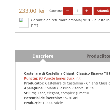
233.00
lei
Cantitate:
Garanția de returnare ambalaj de 0,5 lei este in
preț
Descriere
Producăto
Castellare di Castellina Chianti Classico Riserva “Il
Punctaj:
93 Puncte James Suckling
Producător:
Castellare di Castellina - Chianti Classic
Apelațiune:
Chianti Classico Riserva DOCG
Stil:
roșu sec, elegant, complex și matur
Potențial de învechire:
15-20 ani
Producție:
15.000 sticle