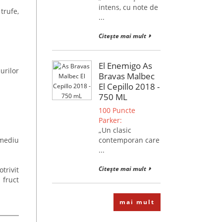
intens, cu note de
trufe,
...
Citește mai mult
El Enemigo As
urilor
Bravas Malbec
El Cepillo 2018 -
750 ML
100 Puncte
Parker:
„Un clasic
 mediu
contemporan care
...
Citește mai mult
trivit
 fruct
mai mult