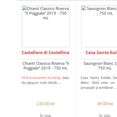
Castellare di Castellina
Casa Santa Eul
Chianti Classico Riserva ”Il
Sauvignon Blanc 2
Poggiale” 2019 - 750 mL
750 mL
93 Puncte James Suckling
„Nas
Casa Santa Eulália S
de căpșuni, rodii, lămâi, ...
Blanc 2024 este un 
proaspăt și echilibrat ...
233.00
lei
49.00
lei
În stoc
În stoc