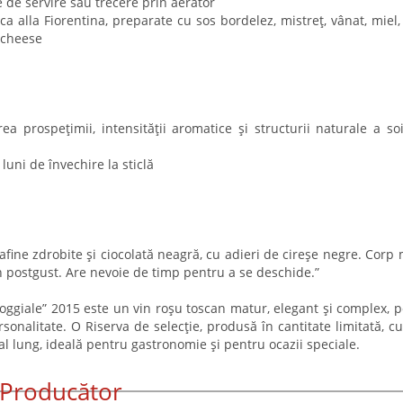
 de servire sau trecere prin aerator
ca alla Fiorentina, preparate cu sos bordelez, mistreț, vânat, miel, 
 cheese
ea prospețimii, intensității aromatice și structurii naturale a soi
luni de învechire la sticlă
ine zdrobite și ciocolată neagră, cu adieri de cireșe negre. Corp
 în postgust. Are nevoie de timp pentru a se deschide.”
 Poggiale” 2015 este un vin roșu toscan matur, elegant și complex, po
onalitate. O Riserva de selecție, produsă în cantitate limitată, cu
nal lung, ideală pentru gastronomie și pentru ocazii speciale.
Producător