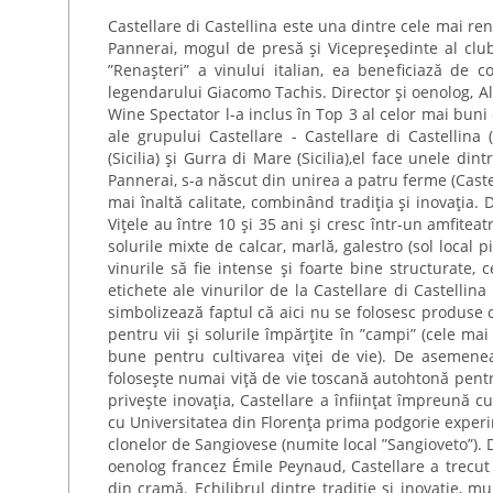
Castellare di Castellina este una dintre cele mai r
Pannerai, mogul de presă și Vicepreședinte al clubu
”Renașteri” a vinului italian, ea beneficiază de co
legendarului Giacomo Tachis. Director și oenolog, A
Wine Spectator l-a inclus în Top 3 al celor mai buni 
ale grupului Castellare - Castellare di Castellina
(Sicilia) și Gurra di Mare (Sicilia),el face unele dint
Pannerai, s-a născut din unirea a patru ferme (Caste
mai înaltă calitate, combinând tradiția și inovația.
Vițele au între 10 și 35 ani și cresc într-un amfite
solurile mixte de calcar, marlă, galestro (sol local 
vinurile să fie intense și foarte bine structurate
etichete ale vinurilor de la Castellare di Castellin
simbolizează faptul că aici nu se folosesc produse c
pentru vii și solurile împărțite în ”campi” (cele mai
bune pentru cultivarea viței de vie). De asemenea
folosește numai viță de vie toscană autohtonă pentr
privește inovația, Castellare a înființat împreună c
cu Universitatea din Florența prima podgorie experi
clonelor de Sangiovese (numite local ”Sangioveto”).
oenolog francez Émile Peynaud, Castellare a trecut l
din cramă. Echilibrul dintre tradiție și inovație, 