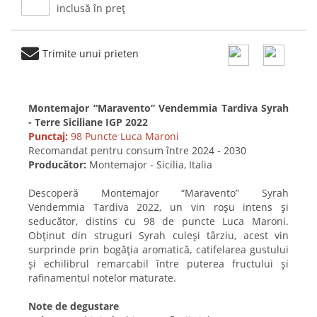
inclusă în preț
Trimite unui prieten
Montemajor “Maravento” Vendemmia Tardiva Syrah
- Terre Siciliane IGP 2022
Punctaj:
98 Puncte Luca Maroni
Recomandat pentru consum între 2024 - 2030
Producător:
Montemajor - Sicilia, Italia
Descoperă Montemajor “Maravento” Syrah
Vendemmia Tardiva 2022, un vin roșu intens și
seducător, distins cu 98 de puncte Luca Maroni.
Obținut din struguri Syrah culeși târziu, acest vin
surprinde prin bogăția aromatică, catifelarea gustului
și echilibrul remarcabil între puterea fructului și
rafinamentul notelor maturate.
Note de degustare