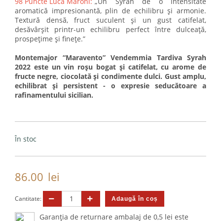
98 Puncte Luca Maroni:
„Un Syrah de o intensitate
aromatică impresionantă, plin de echilibru și armonie.
Textură densă, fruct suculent și un gust catifelat,
desăvârșit printr-un echilibru perfect între dulceață,
prospețime și finețe.”
Montemajor “Maravento” Vendemmia Tardiva Syrah
2022 este un vin roșu bogat și catifelat, cu arome de
fructe negre, ciocolată și condimente dulci. Gust amplu,
echilibrat și persistent - o expresie seducătoare a
rafinamentului sicilian.
În stoc
86.00
lei
Cantitate:
Garanția de returnare ambalaj de 0,5 lei este