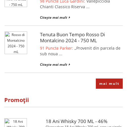
98 Puncte Luca Gardini:
Vallepicciola
Chianti Classico Riserva ...
Citește mai mult
Tenuta Buon Tempo Rosso Di
Montalcino 2024 - 750 ML
91 Puncte Parker:
„Provenit din parcela de
sub noua ...
Citește mai mult
mai mult
Promoții
18 Ani Whisky 700 ML - 46%
Glencadam 18 Ani Whisky 700 mL este un single