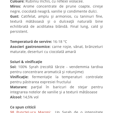
Culoare:
Rubiniu închis, cu reflexii violacee.
Miros:
Arome concentrate de prune coapte, cireșe
negre, ciocolată neagră, vanilie și condimente dulci.
Gust:
Catifelat, amplu și armonios, cu taninuri fine,
textură mătăsoasă și o dulceață naturală bine
echilibrată de aciditatea blândă. Final lung, cald și
persistent.
Temperatură de servire:
16-18 °C
Asocieri gastronomice:
carne roșie, vânat, brânzeturi
maturate, deserturi cu ciocolată amară
Soiuri & vinificație
Soi:
100% Syrah (recoltă târzie - vendemmia tardiva
pentru concentrare aromatică și rotunjime)
Vinificație:
fermentație la temperaturi controlate
pentru păstrarea expresiei fructului
Maturare:
parțial în baricuri de stejar pentru
integrarea notelor de vanilie și a texturii mătăsoase
Alcool:
14,5% vol
Ce spun criticii
98 PuncteLuca Maroni:
„Un Syrah de o intensitate