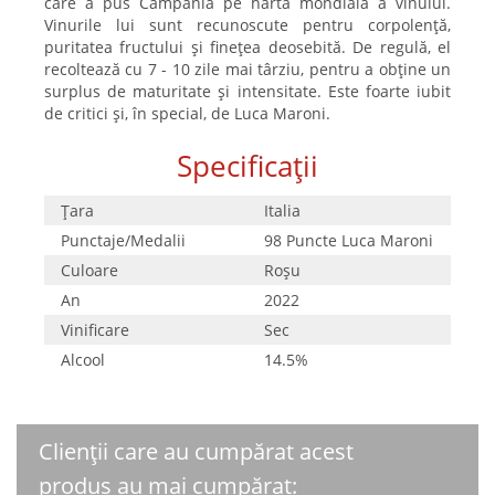
care a pus Campania pe harta mondială a vinului.
Vinurile lui sunt recunoscute pentru corpolență,
puritatea fructului și finețea deosebită. De regulă, el
recoltează cu 7 - 10 zile mai târziu, pentru a obține un
surplus de maturitate și intensitate. Este foarte iubit
de critici și, în special, de Luca Maroni.
Specificații
Țara
Italia
Punctaje/Medalii
98 Puncte Luca Maroni
Culoare
Roşu
An
2022
Vinificare
Sec
Alcool
14.5%
Clienții care au cumpărat acest
produs au mai cumpărat: