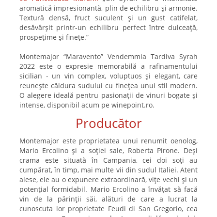
aromatică impresionantă, plin de echilibru și armonie.
Textură densă, fruct suculent și un gust catifelat,
desăvârșit printr-un echilibru perfect între dulceață,
prospețime și finețe.”
Montemajor “Maravento” Vendemmia Tardiva Syrah
2022 este o expresie memorabilă a rafinamentului
sicilian - un vin complex, voluptuos și elegant, care
reunește căldura sudului cu finețea unui stil modern.
O alegere ideală pentru pasionații de vinuri bogate și
intense, disponibil acum pe winepoint.ro.
Producător
Montemajor este proprietatea unui renumit oenolog,
Mario Ercolino și a soției sale, Roberta Pirone. Deși
crama este situată în Campania, cei doi soți au
cumpărat, în timp, mai multe vii din sudul Italiei. Atent
alese, ele au o expunere extraordinară, vițe vechi și un
potențial formidabil. Mario Ercolino a învățat să facă
vin de la părinții săi, alături de care a lucrat la
cunoscuta lor proprietate Feudi di San Gregorio, cea