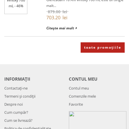
malt...
879.00
lei
703.20
lei
Citește mai mult
toate promoțiile
INFORMAȚII
CONTUL MEU
Contactați-ne
Contul meu
Termeni și condiții
Comenzile mele
Despre noi
Favorite
Cum cumpăr?
Cum se livrează?
Politica de confidenţialitate