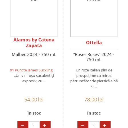
Alamos by Catena
Ottella
Zapata
Malbec 2024 - 750 mL
”Roses Roses” 2024 -
750 mL
91 Puncte James Suckling
Un roze italian plin de
„Un vin roșu suculent și
prospețime cu miros
expresiv, cu ...
pătrunzător de piersică albă
și ...
54.00
lei
78.00
lei
În stoc
În stoc