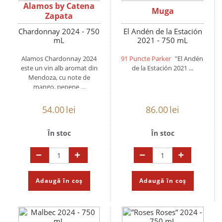
Alamos by Catena
Muga
Zapata
Chardonnay 2024 - 750
El Andén de la Estación
mL
2021 - 750 mL
Alamos Chardonnay 2024
91 Puncte Parker
"El Andén
este un vin alb aromat din
de la Estación 2021 ...
Mendoza, cu note de
mango, pepene ...
54.00
lei
86.00
lei
În stoc
În stoc
Adaugă în coș
Adaugă în coș