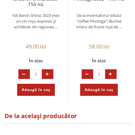
750 mL
Fat Baron Shiraz 2023 este
De la inventatorul stilului
un vin roșu expresiv și
"coffee Pinotage"! Buchet
echilibrat din regiunea ...
intens de fructe roșii de ...
49.00
lei
58.00
lei
În stoc
În stoc
Adaugă în coș
Adaugă în coș
De la același producător