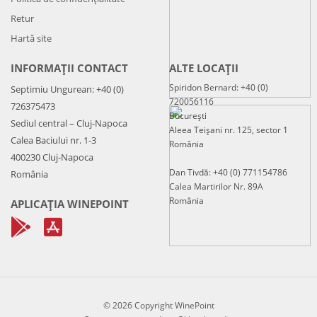
Retur
Hartă site
INFORMAȚII CONTACT
ALTE LOCAȚII
Spiridon Bernard: +40 (0)
Septimiu Ungurean: +40 (0)
720056116
726375473
București
Sediul central – Cluj-Napoca
Aleea Teișani nr. 125, sector 1
Calea Baciului nr. 1-3
România
400230 Cluj-Napoca
Dan Tivdă: +40 (0) 771154786
România
Calea Martirilor Nr. 89A
România
APLICAȚIA WINEPOINT
© 2026 Copyright WinePoint