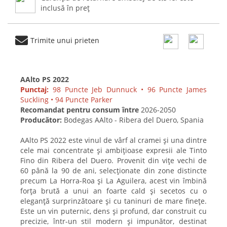
inclusă în preț
Trimite unui prieten
AAlto PS 2022
Punctaj:
98 Puncte Jeb Dunnuck • 96 Puncte James
Suckling • 94 Puncte Parker
Recomandat pentru consum între
2026-2050
Producător:
Bodegas AAlto - Ribera del Duero, Spania
AAlto PS 2022 este vinul de vârf al cramei și una dintre
cele mai concentrate și ambițioase expresii ale Tinto
Fino din Ribera del Duero. Provenit din vițe vechi de
60 până la 90 de ani, selecționate din zone distincte
precum La Horra-Roa și La Aguilera, acest vin îmbină
forța brută a unui an foarte cald și secetos cu o
eleganță surprinzătoare și cu taninuri de mare finețe.
Este un vin puternic, dens și profund, dar construit cu
precizie, într-un stil modern și impunător, destinat