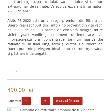
de fruct roșu ușor acidulat, vanilie dulce și taninuri
extraordinar de rafinate. Va evolua excelent în următorii
20-30 de ani."
AAlto PS 2022 este un vin roșu premium din Ribera del
Duero, realizat 100% din Tinto Fino provenit din vițe vechi
de 60-90 de ani. Cu arome de ciocolată neagră, mure,
violete, grafit, vanilie și condimente de lemn, acest vin
impresionează prin concentrație, taninuri masive dar
rafinate și un final lung, ferm și cretos. Un Ribera del
Duero puternic și elegant, ideal pentru carne roșie, vânat
și păstrare îndelungată.
În stoc
490.00
lei
Cantitate:
Garanția de returnare ambalaj de 0,5 lei este