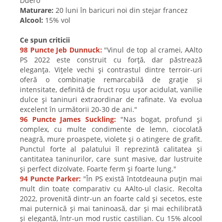
Duero
Maturare:
20 luni în baricuri noi din stejar francez
Alcool:
15% vol
Ce spun criticii
98 Puncte Jeb Dunnuck:
"Vinul de top al cramei, AAlto
PS 2022 este construit cu forță, dar păstrează
eleganța. Vițele vechi și contrastul dintre terroir-uri
oferă o combinație remarcabilă de grație și
intensitate, definită de fruct roșu ușor acidulat, vanilie
dulce și taninuri extraordinar de rafinate. Va evolua
excelent în următorii 20-30 de ani."
96 Puncte James Suckling:
"Nas bogat, profund și
complex, cu multe condimente de lemn, ciocolată
neagră, mure proaspete, violete și o atingere de grafit.
Punctul forte al palatului îl reprezintă calitatea și
cantitatea taninurilor, care sunt masive, dar lustruite
și perfect dizolvate. Foarte ferm și foarte lung."
94 Puncte Parker:
"În PS există întotdeauna puțin mai
mult din toate comparativ cu AAlto-ul clasic. Recolta
2022, provenită dintr-un an foarte cald și secetos, este
mai puternică și mai taninoasă, dar și mai echilibrată
și elegantă, într-un mod rustic castilian. Cu 15% alcool