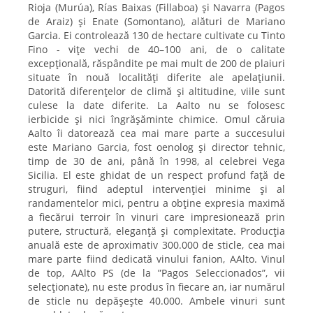
Rioja (Murúa), Rías Baixas (Fillaboa) și Navarra (Pagos
de Araiz) și Enate (Somontano), alături de Mariano
Garcia. Ei controlează 130 de hectare cultivate cu Tinto
Fino - vițe vechi de 40–100 ani, de o calitate
excepțională, răspândite pe mai mult de 200 de plaiuri
situate în nouă localități diferite ale apelațiunii.
Datorită diferențelor de climă și altitudine, viile sunt
culese la date diferite. La Aalto nu se folosesc
ierbicide și nici îngrășăminte chimice. Omul căruia
Aalto îi datorează cea mai mare parte a succesului
este Mariano Garcia, fost oenolog și director tehnic,
timp de 30 de ani, până în 1998, al celebrei Vega
Sicilia. El este ghidat de un respect profund față de
struguri, fiind adeptul intervenției minime și al
randamentelor mici, pentru a obține expresia maximă
a fiecărui terroir în vinuri care impresionează prin
putere, structură, eleganță și complexitate. Producția
anuală este de aproximativ 300.000 de sticle, cea mai
mare parte fiind dedicată vinului fanion, AAlto. Vinul
de top, AAlto PS (de la ”Pagos Seleccionados”, vii
selecționate), nu este produs în fiecare an, iar numărul
de sticle nu depășește 40.000. Ambele vinuri sunt