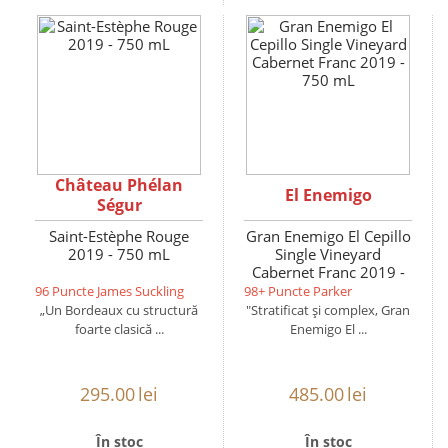
Château Phélan
El Enemigo
Ségur
Saint-Estèphe Rouge
Gran Enemigo El Cepillo
2019 - 750 mL
Single Vineyard
Cabernet Franc 2019 -
750 mL
96 Puncte James Suckling
98+ Puncte Parker
„Un Bordeaux cu structură
"Stratificat și complex, Gran
foarte clasică ...
Enemigo El ...
295.00
lei
485.00
lei
În stoc
În stoc