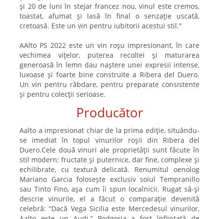
și 20 de luni în stejar francez nou, vinul este cremos,
toastat, afumat și lasă în final o senzație uscată,
cretoasă. Este un vin pentru iubitorii acestui stil."
AAlto PS 2022 este un vin roșu impresionant, în care
vechimea vițelor, puterea recoltei și maturarea
generoasă în lemn dau naștere unei expresii intense,
luxoase și foarte bine construite a Ribera del Duero.
Un vin pentru răbdare, pentru preparate consistente
și pentru colecții serioase.
Producător
Aalto a impresionat chiar de la prima ediție, situându-
se imediat în topul vinurilor roșii din Ribera del
Duero.Cele două vinuri ale proprietății sunt făcute în
stil modern: fructate și puternice, dar fine, complexe și
echilibrate, cu textură delicată. Renumitul oenolog
Mariano Garcia folosește exclusiv soiul Tempranillo
sau Tinto Fino, așa cum îi spun localnicii. Rugat să-și
descrie vinurile, el a făcut o comparație devenită
celebră: ”Dacă Vega Sicilia este Mercedesul vinurilor,
Aalto este un Audi.” Podgoria a fost înființată de