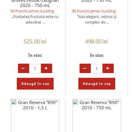
Graves Pessac-Léognan
2020 - 750 mL
2020 - 750 mL
99 Puncte James Suckling
98 Puncte James Suckling
„Puritatea fructului este cu
"Nas elegant, reținut și
adevărat ...
complex de ...
525.00
lei
498.00
lei
În stoc
În stoc
Adaugă în coș
Adaugă în coș