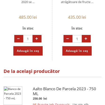
2020 se ...
atrăgătoare de fructe ...
485.00
lei
435.00
lei
În stoc
În stoc
Adaugă în coș
Adaugă în coș
De la același producător
Aalto Blanco De Parcela 2023 - 750
ML
258.00
lei
95 Puncte Jeb Dunnuck:
„Un vin alb