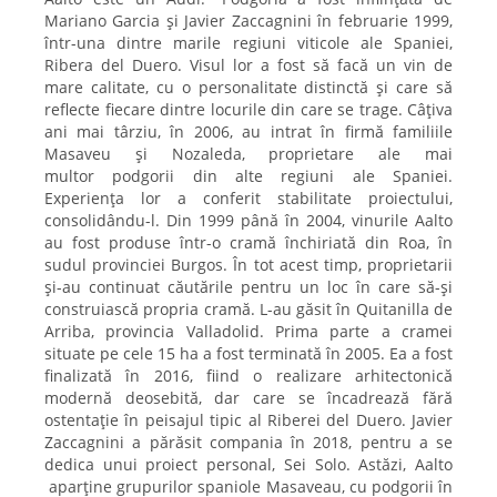
Mariano Garcia și Javier Zaccagnini în februarie 1999,
într-una dintre marile regiuni viticole ale Spaniei,
Ribera del Duero. Visul lor a fost să facă un vin de
mare calitate, cu o personalitate distinctă și care să
reflecte fiecare dintre locurile din care se trage. Câțiva
ani mai târziu, în 2006, au intrat în firmă familiile
Masaveu și Nozaleda, proprietare ale mai
multor podgorii din alte regiuni ale Spaniei.
Experiența lor a conferit stabilitate proiectului,
consolidându-l. Din 1999 până în 2004, vinurile Aalto
au fost produse într-o cramă închiriată din Roa, în
sudul provinciei Burgos. În tot acest timp, proprietarii
și-au continuat căutările pentru un loc în care să-și
construiască propria cramă. L-au găsit în Quitanilla de
Arriba, provincia Valladolid. Prima parte a cramei
situate pe cele 15 ha a fost terminată în 2005. Ea a fost
finalizată în 2016, fiind o realizare arhitectonică
modernă deosebită, dar care se încadrează fără
ostentație în peisajul tipic al Riberei del Duero. Javier
Zaccagnini a părăsit compania în 2018, pentru a se
dedica unui proiect personal, Sei Solo. Astăzi, Aalto
aparține grupurilor spaniole Masaveau, cu podgorii în