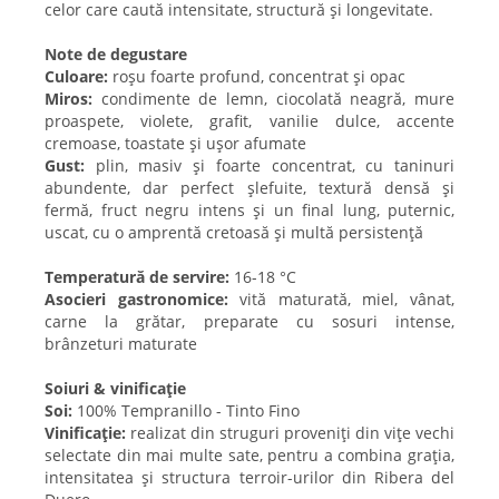
celor care caută intensitate, structură și longevitate.
Note de degustare
Culoare:
roșu foarte profund, concentrat și opac
Miros:
condimente de lemn, ciocolată neagră, mure
proaspete, violete, grafit, vanilie dulce, accente
cremoase, toastate și ușor afumate
Gust:
plin, masiv și foarte concentrat, cu taninuri
abundente, dar perfect șlefuite, textură densă și
fermă, fruct negru intens și un final lung, puternic,
uscat, cu o amprentă cretoasă și multă persistență
Temperatură de servire:
16-18 °C
Asocieri gastronomice:
vită maturată, miel, vânat,
carne la grătar, preparate cu sosuri intense,
brânzeturi maturate
Soiuri & vinificație
Soi:
100% Tempranillo - Tinto Fino
Vinificație:
realizat din struguri proveniți din vițe vechi
selectate din mai multe sate, pentru a combina grația,
intensitatea și structura terroir-urilor din Ribera del