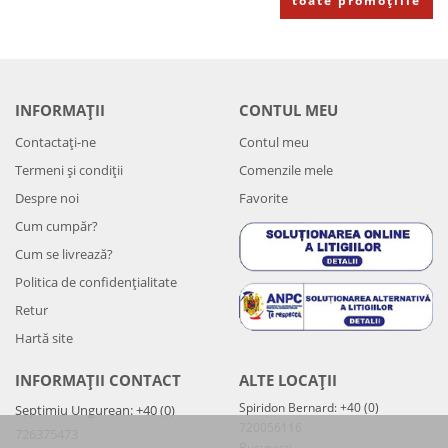
toate promoțiile
INFORMAȚII
CONTUL MEU
Contactați-ne
Contul meu
Termeni și condiții
Comenzile mele
Despre noi
Favorite
Cum cumpăr?
Cum se livrează?
Politica de confidenţialitate
Retur
Hartă site
INFORMAȚII CONTACT
ALTE LOCAȚII
Spiridon Bernard: +40 (0)
Septimiu Ungurean: +40 (0)
720056116
726375473
București