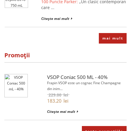
100 Puncte Parker:
„Un clasic contemporan
care ...
Citește mai mult
mai mult
Promoții
VSOP Coniac 500 ML - 40%
Frapin VSOP este un cognac Fine Champagne
din inim...
229.00
lei
183.20
lei
Citește mai mult