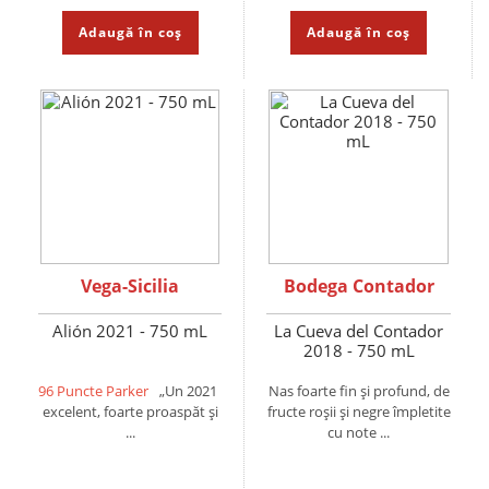
Adaugă în coș
Adaugă în coș
Vega-Sicilia
Bodega Contador
Alión 2021 - 750 mL
La Cueva del Contador
2018 - 750 mL
96 Puncte Parker
„Un 2021
Nas foarte fin și profund, de
excelent, foarte proaspăt și
fructe roșii și negre împletite
...
cu note ...