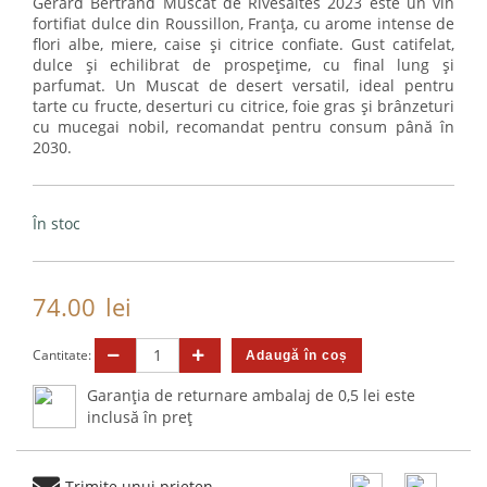
Gérard Bertrand Muscat de Rivesaltes 2023 este un vin
fortifiat dulce din Roussillon, Franța, cu arome intense de
flori albe, miere, caise și citrice confiate. Gust catifelat,
dulce și echilibrat de prospețime, cu final lung și
parfumat. Un Muscat de desert versatil, ideal pentru
tarte cu fructe, deserturi cu citrice, foie gras și brânzeturi
cu mucegai nobil, recomandat pentru consum până în
2030.
În stoc
74.00
lei
Cantitate:
Garanția de returnare ambalaj de 0,5 lei este
inclusă în preț
Trimite unui prieten