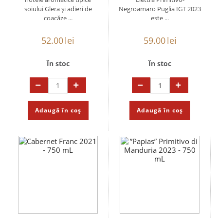
soiului Glera și adieri de
Negroamaro Puglia IGT 2023
coacăze ...
este ...
52.00
lei
59.00
lei
În stoc
În stoc
Adaugă în coș
Adaugă în coș