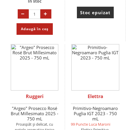
În stoc
Stoc epuizat
Adaugă în coș
Ruggeri
Elettra
"Argeo" Prosecco Rosé
Primitivo-Negroamaro
Brut Millesimato 2025 -
Puglia IGT 2023 - 750
750 mL
mL
Proaspăt și delicat, cu
99 Puncte Luca Maroni
notele aromatice tipice
Elettra Primitivo-