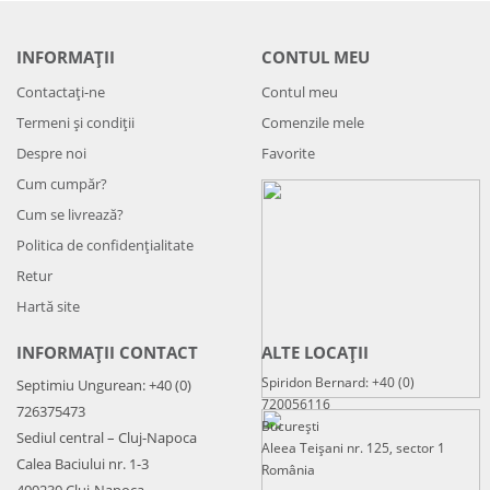
INFORMAȚII
CONTUL MEU
Contactați-ne
Contul meu
Termeni și condiții
Comenzile mele
Despre noi
Favorite
Cum cumpăr?
Cum se livrează?
Politica de confidenţialitate
Retur
Hartă site
INFORMAȚII CONTACT
ALTE LOCAȚII
Spiridon Bernard: +40 (0)
Septimiu Ungurean: +40 (0)
720056116
726375473
București
Sediul central – Cluj-Napoca
Aleea Teișani nr. 125, sector 1
Calea Baciului nr. 1-3
România