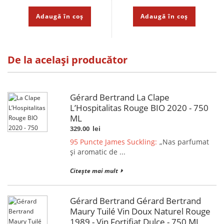
Adaugă în coș
Adaugă în coș
De la același producător
Gérard Bertrand La Clape
L’Hospitalitas Rouge BIO 2020 - 750
ML
329.00
lei
95 Puncte James Suckling:
„Nas parfumat
și aromatic de ...
Citește mai mult
Gérard Bertrand Gérard Bertrand
Maury Tuilé Vin Doux Naturel Rouge
1989 - Vin Fortifiat Dulce - 750 ML