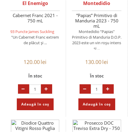
El Enemigo
Montedidio
Cabernet Franc 2021 -
”Papias” Primitivo di
750 mL
Manduria 2023 - 750
mL
93 Puncte James Suckling
Montedidio “Papias"
"Un Cabernet Franc extrem
Primitivo di Manduria D.O.P.
de plăcut și ...
2023 este un vin roșu intens
și ...
120.00
lei
130.00
lei
În stoc
În stoc
Adaugă în coș
Adaugă în coș