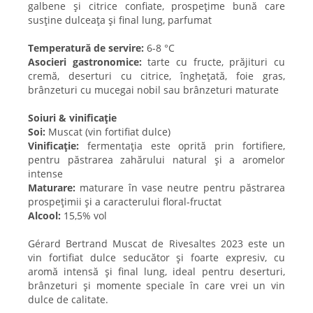
galbene și citrice confiate, prospețime bună care
susține dulceața și final lung, parfumat
Temperatură de servire:
6-8 °C
Asocieri gastronomice:
tarte cu fructe, prăjituri cu
cremă, deserturi cu citrice, înghețată, foie gras,
brânzeturi cu mucegai nobil sau brânzeturi maturate
Soiuri & vinificație
Soi:
Muscat (vin fortifiat dulce)
Vinificație:
fermentația este oprită prin fortifiere,
pentru păstrarea zahărului natural și a aromelor
intense
Maturare:
maturare în vase neutre pentru păstrarea
prospețimii și a caracterului floral-fructat
Alcool:
15,5% vol
Gérard Bertrand Muscat de Rivesaltes 2023 este un
vin fortifiat dulce seducător și foarte expresiv, cu
aromă intensă și final lung, ideal pentru deserturi,
brânzeturi și momente speciale în care vrei un vin
dulce de calitate.