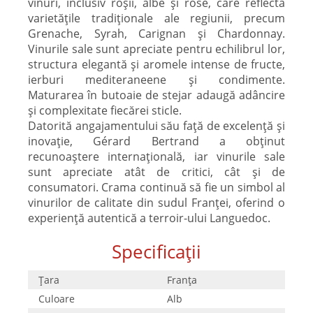
vinuri, inclusiv roșii, albe și rosé, care reflectă
varietățile tradiționale ale regiunii, precum
Grenache, Syrah, Carignan și Chardonnay.
Vinurile sale sunt apreciate pentru echilibrul lor,
structura elegantă și aromele intense de fructe,
ierburi mediteraneene și condimente.
Maturarea în butoaie de stejar adaugă adâncire
și complexitate fiecărei sticle.
Datorită angajamentului său față de excelență și
inovație, Gérard Bertrand a obținut
recunoaștere internațională, iar vinurile sale
sunt apreciate atât de critici, cât și de
consumatori. Crama continuă să fie un simbol al
vinurilor de calitate din sudul Franței, oferind o
experiență autentică a terroir-ului Languedoc.
Specificații
Țara
Franţa
Culoare
Alb