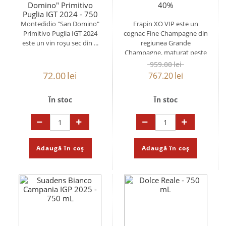
Domino" Primitivo
40%
Puglia IGT 2024 - 750
mL
Montedidio "San Domino"
Frapin XO VIP este un
Primitivo Puglia IGT 2024
cognac Fine Champagne din
este un vin roșu sec din ...
regiunea Grande
Champagne, maturat peste
...
959.00
lei
72.00
lei
767.20
lei
În stoc
În stoc
Adaugă în coș
Adaugă în coș