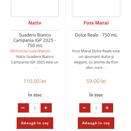
Nativ
Foss Marai
Suadens Bianco
Dolce Reale - 750 mL
Campania IGP 2025 -
750 mL
99 Puncte Luca Maroni
Foss Marai Dolce Reale este
Nativ Suadens Bianco
un spumant dulce și
Campania IGP 2025 este un
elegant, cu arome de flori
...
albe, pară, ...
110.00
lei
59.00
lei
În stoc
În stoc
Adaugă în coș
Adaugă în coș