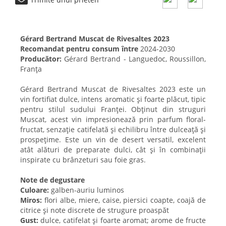
Gérard Bertrand Muscat de Rivesaltes 2023
Recomandat pentru consum între
2024-2030
Producător:
Gérard Bertrand - Languedoc, Roussillon,
Franța
Gérard Bertrand Muscat de Rivesaltes 2023 este un
vin fortifiat dulce, intens aromatic și foarte plăcut, tipic
pentru stilul sudului Franței. Obținut din struguri
Muscat, acest vin impresionează prin parfum floral-
fructat, senzație catifelată și echilibru între dulceață și
prospețime. Este un vin de desert versatil, excelent
atât alături de preparate dulci, cât și în combinații
inspirate cu brânzeturi sau foie gras.
Note de degustare
Culoare:
galben-auriu luminos
Miros:
flori albe, miere, caise, piersici coapte, coajă de
citrice și note discrete de strugure proaspăt
Gust:
dulce, catifelat și foarte aromat; arome de fructe