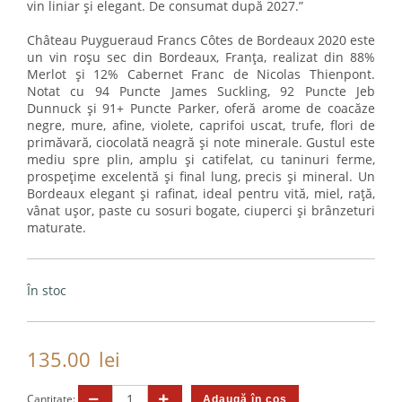
vin liniar și elegant. De consumat după 2027.”
Château Puygueraud Francs Côtes de Bordeaux 2020 este
un vin roșu sec din Bordeaux, Franța, realizat din 88%
Merlot și 12% Cabernet Franc de Nicolas Thienpont.
Notat cu 94 Puncte James Suckling, 92 Puncte Jeb
Dunnuck și 91+ Puncte Parker, oferă arome de coacăze
negre, mure, afine, violete, caprifoi uscat, trufe, flori de
primăvară, ciocolată neagră și note minerale. Gustul este
mediu spre plin, amplu și catifelat, cu taninuri ferme,
prospețime excelentă și final lung, precis și mineral. Un
Bordeaux elegant și rafinat, ideal pentru vită, miel, rață,
vânat ușor, paste cu sosuri bogate, ciuperci și brânzeturi
maturate.
În stoc
135.00
lei
Cantitate: