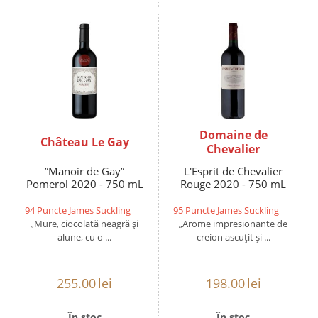
Domaine de
Château Le Gay
Chevalier
”Manoir de Gay”
L'Esprit de Chevalier
Pomerol 2020 - 750 mL
Rouge 2020 - 750 mL
94 Puncte James Suckling
95 Puncte James Suckling
„Mure, ciocolată neagră și
„Arome impresionante de
alune, cu o ...
creion ascuțit și ...
255.00
lei
198.00
lei
În stoc
În stoc