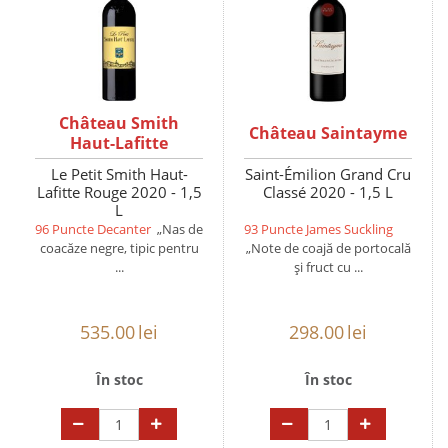
Château Smith
Château Saintayme
Haut-Lafitte
Le Petit Smith Haut-
Saint-Émilion Grand Cru
Lafitte Rouge 2020 - 1,5
Classé 2020 - 1,5 L
L
96 Puncte Decanter
„Nas de
93 Puncte James Suckling
coacăze negre, tipic pentru
„Note de coajă de portocală
...
și fruct cu ...
535.00
lei
298.00
lei
În stoc
În stoc