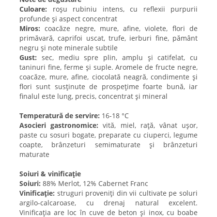
Culoare:
roșu rubiniu intens, cu reflexii purpurii
profunde și aspect concentrat
Miros:
coacăze negre, mure, afine, violete, flori de
primăvară, caprifoi uscat, trufe, ierburi fine, pământ
negru și note minerale subtile
Gust:
sec, mediu spre plin, amplu și catifelat, cu
taninuri fine, ferme și suple. Aromele de fructe negre,
coacăze, mure, afine, ciocolată neagră, condimente și
flori sunt susținute de prospețime foarte bună, iar
finalul este lung, precis, concentrat și mineral
Temperatură de servire:
16-18 °C
Asocieri gastronomice:
vită, miel, rață, vânat ușor,
paste cu sosuri bogate, preparate cu ciuperci, legume
coapte, brânzeturi semimaturate și brânzeturi
maturate
Soiuri & vinificație
Soiuri:
88% Merlot, 12% Cabernet Franc
Vinificație:
struguri proveniți din vii cultivate pe soluri
argilo-calcaroase, cu drenaj natural excelent.
Vinificația are loc în cuve de beton și inox, cu boabe