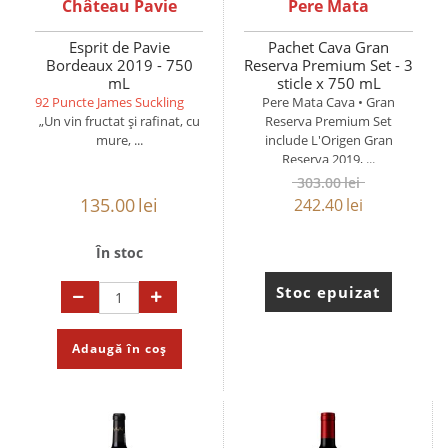
Château Pavie
Pere Mata
Esprit de Pavie
Pachet Cava Gran
Bordeaux 2019 - 750
Reserva Premium Set - 3
mL
sticle x 750 mL
92 Puncte James Suckling
Pere Mata Cava • Gran
„Un vin fructat și rafinat, cu
Reserva Premium Set
mure, ...
include L'Origen Gran
Reserva 2019, ...
303.00
lei
135.00
lei
242.40
lei
În stoc
Stoc epuizat
Adaugă în coș