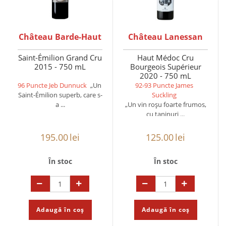
Château Barde-Haut
Château Lanessan
Saint-Émilion Grand Cru
Haut Médoc Cru
2015 - 750 mL
Bourgeois Supérieur
2020 - 750 mL
96 Puncte Jeb Dunnuck
„Un
92-93 Puncte James
Saint-Émilion superb, care s-
Suckling
a ...
„Un vin roșu foarte frumos,
cu taninuri ...
195.00
lei
125.00
lei
În stoc
În stoc
Adaugă în coș
Adaugă în coș