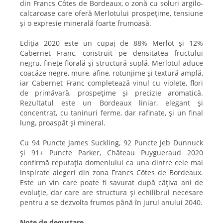
din Francs Côtes de Bordeaux, o zonă cu soluri argilo-
calcaroase care oferă Merlotului prospețime, tensiune
și o expresie minerală foarte frumoasă.
Ediția 2020 este un cupaj de 88% Merlot și 12%
Cabernet Franc, construit pe densitatea fructului
negru, finețe florală și structură suplă. Merlotul aduce
coacăze negre, mure, afine, rotunjime și textură amplă,
iar Cabernet Franc completează vinul cu violete, flori
de primăvară, prospețime și precizie aromatică.
Rezultatul este un Bordeaux liniar, elegant și
concentrat, cu taninuri ferme, dar rafinate, și un final
lung, proaspăt și mineral.
Cu 94 Puncte James Suckling, 92 Puncte Jeb Dunnuck
și 91+ Puncte Parker, Château Puygueraud 2020
confirmă reputația domeniului ca una dintre cele mai
inspirate alegeri din zona Francs Côtes de Bordeaux.
Este un vin care poate fi savurat după câțiva ani de
evoluție, dar care are structura și echilibrul necesare
pentru a se dezvolta frumos până în jurul anului 2040.
Note de degustare