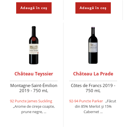
Adaugă în coș
Adaugă în coș
Château Teyssier
Château La Prade
Montagne-Saint-Émilion
Côtes de Francs 2019 -
2019 - 750 mL
750 mL
92 Puncte James Suckling
92-94 Puncte Parker
„Făcut
„Arome de cireșe coapte,
din 85% Merlot și 15%
prune negre, ...
Cabernet ...