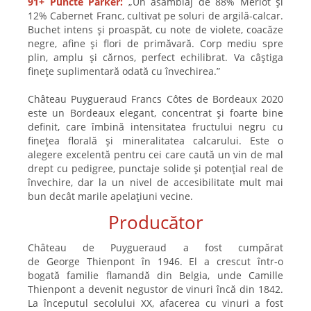
91+ Puncte Parker:
„Un asamblaj de 88% Merlot și
12% Cabernet Franc, cultivat pe soluri de argilă-calcar.
Buchet intens și proaspăt, cu note de violete, coacăze
negre, afine și flori de primăvară. Corp mediu spre
plin, amplu și cărnos, perfect echilibrat. Va câștiga
finețe suplimentară odată cu învechirea.”
Château Puygueraud Francs Côtes de Bordeaux 2020
este un Bordeaux elegant, concentrat și foarte bine
definit, care îmbină intensitatea fructului negru cu
finețea florală și mineralitatea calcarului. Este o
alegere excelentă pentru cei care caută un vin de mal
drept cu pedigree, punctaje solide și potențial real de
învechire, dar la un nivel de accesibilitate mult mai
bun decât marile apelațiuni vecine.
Producător
Château de Puygueraud a fost cumpărat
de George Thienpont în 1946. El a crescut într-o
bogată familie flamandă din Belgia, unde Camille
Thienpont a devenit negustor de vinuri încă din 1842.
La începutul secolului XX, afacerea cu vinuri a fost