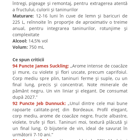
întregi, pigeage și remontaj, pentru extragerea atentă
a fructului, culorii și taninurilor
Maturare:
12-16 luni în cuve de lemn și baricuri de
225 L, reînnoite în proporție de aproximativ o treime
anual, pentru integrarea taninurilor, rotunjime și
complexitate
Alcool:
14,5% vol
Volum:
750 mL
Ce spun criticii
94 Puncte James Suckling:
„Arome intense de coacăze
și mure, cu violete și flori uscate, precum caprifoiul.
Corp mediu spre plin, taninuri ferme și suple, cu un
final lung, precis și concentrat. Note minerale de
pământ negru. Un vin liniar și elegant. De consumat
după 2027.”
92 Puncte Jeb Dunnuck:
„Unul dintre cele mai bune
rapoarte calitate-preț din Bordeaux. Profil elegant,
corp mediu, arome de coacăze negre, fructe albastre,
violete, trufe și flori. Taninuri moi, textură plăcută și
un final lung. O bijuterie de vin, ideal de savurat în
următorii 7-10 ani.”