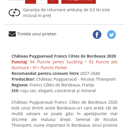
Garanția de returnare ambalaj de 0,5 lei este
inclusă în preț
Trimite unui prieten
Château Puygueraud Francs Côtes de Bordeaux 2020
Punctaj:
94 Puncte James Suckling • 92 Puncte Jeb
Dunnuck • 91+ Puncte Parker
Recomandat pentru consum între
2027-2040
Producător:
Château Puygueraud - Nicolas Thienpont
Regiune:
Francs Côtes de Bordeaux, Franța
Stil:
roșu sec, elegant, concentrat și mineral
Château Puygueraud Francs Côtes de Bordeaux 2020
este unul dintre acele Bordeaux-uri care arată cât de
multă valoare se poate găsi în apelațiunile mai
discrete ale malului drept. Semnat de Nicolas
Thienpont, nume important în Bordeaux, vinul provine