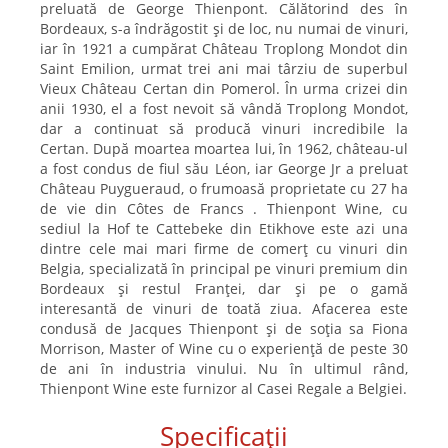
preluată de George Thienpont. Călătorind des în
Bordeaux, s-a îndrăgostit și de loc, nu numai de vinuri,
iar în 1921 a cumpărat Château Troplong Mondot din
Saint Emilion, urmat trei ani mai târziu de superbul
Vieux Château Certan din Pomerol. În urma crizei din
anii 1930, el a fost nevoit să vândă Troplong Mondot,
dar a continuat să producă vinuri incredibile la
Certan. După moartea moartea lui, în 1962, château-ul
a fost condus de fiul său Léon, iar George Jr a preluat
Château Puygueraud, o frumoasă proprietate cu 27 ha
de vie din Côtes de Francs . Thienpont Wine, cu
sediul la Hof te Cattebeke din Etikhove este azi una
dintre cele mai mari firme de comerț cu vinuri din
Belgia, specializată în principal pe vinuri premium din
Bordeaux și restul Franței, dar și pe o gamă
interesantă de vinuri de toată ziua. Afacerea este
condusă de Jacques Thienpont și de soția sa Fiona
Morrison, Master of Wine cu o experiență de peste 30
de ani în industria vinului. Nu în ultimul rând,
Thienpont Wine este furnizor al Casei Regale a Belgiei.
Specificații