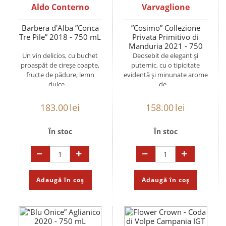
Aldo Conterno
Varvaglione
Barbera d'Alba ”Conca
”Cosimo” Collezione
Tre Pile” 2018 - 750 mL
Privata Primitivo di
Manduria 2021 - 750
mL
Un vin delicios, cu buchet
Deosebit de elegant și
proaspăt de cireșe coapte,
puternic, cu o tipicitate
fructe de pădure, lemn
evidentă și minunate arome
dulce, ...
de ...
183.00
lei
158.00
lei
În stoc
În stoc
Adaugă în coș
Adaugă în coș