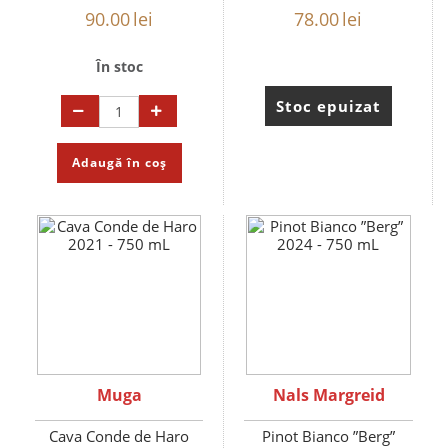
90.00
lei
78.00
lei
În stoc
Stoc epuizat
Adaugă în coș
Muga
Nals Margreid
Cava Conde de Haro
Pinot Bianco ”Berg”