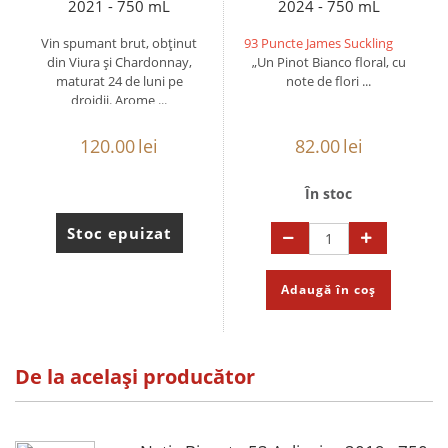
2021 - 750 mL
2024 - 750 mL
Vin spumant brut, obținut
93 Puncte James Suckling
din Viura și Chardonnay,
„Un Pinot Bianco floral, cu
maturat 24 de luni pe
note de flori ...
drojdii. Arome ...
120.00
lei
82.00
lei
În stoc
Stoc epuizat
Adaugă în coș
De la același producător