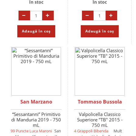
În stoc
În stoc
Adaugă în coș
Adaugă în coș
San Marzano
Tommaso Bussola
“Sessantanni” Primitivo
Valpolicella Classico
di Manduria 2019 - 750
Superiore "TB" 2015 -
mL
750 mL
99 Puncte Luca Maroni
San
4 Grappoli Bibenda
Mult