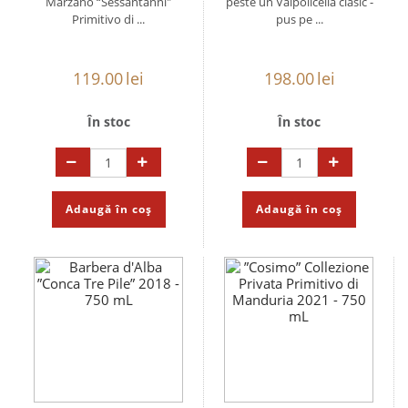
Marzano “Sessantanni"
peste un Valpolicella clasic -
Primitivo di ...
pus pe ...
119.00
lei
198.00
lei
În stoc
În stoc
Adaugă în coș
Adaugă în coș