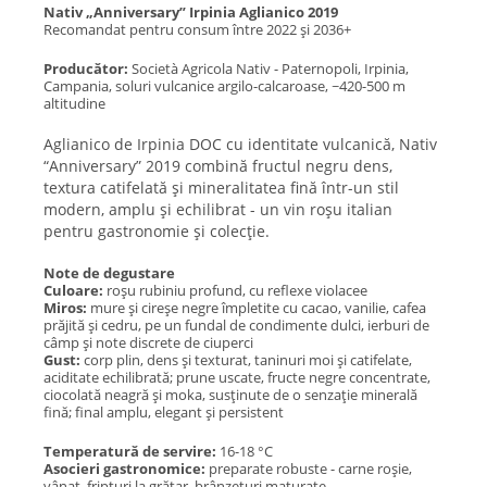
Nativ „Anniversary” Irpinia Aglianico 2019
Recomandat pentru consum între 2022 și 2036+
Producător:
Società Agricola Nativ - Paternopoli, Irpinia,
Campania, soluri vulcanice argilo-calcaroase, ~420-500 m
altitudine
Aglianico de Irpinia DOC cu identitate vulcanică, Nativ
“Anniversary” 2019 combină fructul negru dens,
textura catifelată și mineralitatea fină într-un stil
modern, amplu și echilibrat - un vin roșu italian
pentru gastronomie și colecție.
Note de degustare
Culoare:
roșu rubiniu profund, cu reflexe violacee
Miros:
mure și cireșe negre împletite cu cacao, vanilie, cafea
prăjită și cedru, pe un fundal de condimente dulci, ierburi de
câmp și note discrete de ciuperci
Gust:
corp plin, dens și texturat, taninuri moi și catifelate,
aciditate echilibrată; prune uscate, fructe negre concentrate,
ciocolată neagră și moka, susținute de o senzație minerală
fină; final amplu, elegant și persistent
Temperatură de servire:
16-18 °C
Asocieri gastronomice:
preparate robuste - carne roșie,
vânat, fripturi la grătar, brânzeturi maturate