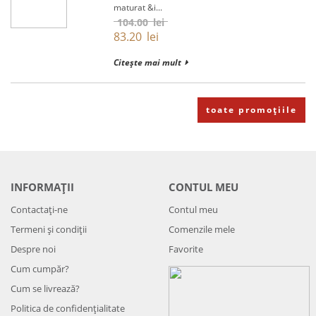
maturat &i...
104.00
lei
83.20
lei
Citește mai mult
toate promoțiile
INFORMAȚII
CONTUL MEU
Contactați-ne
Contul meu
Termeni și condiții
Comenzile mele
Despre noi
Favorite
Cum cumpăr?
Cum se livrează?
Politica de confidenţialitate