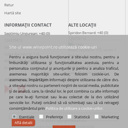
Retur
Hartă site
INFORMAȚII CONTACT
ALTE LOCAȚII
Spiridon Bernard: +40 (0)
Septimiu Ungurean: +40 (0)
720056116
726375473
București
Site-ul www.winepoint.ro utilizează cookie-uri
Sediul central – Cluj-Napoca
Aleea Teișani nr. 125, sector 1
Calea Baciului nr. 1-3
România
Pentru a asigura bună funcționare a site-ului nostru, pentru a
400230 Cluj-Napoca
îmbunătăți utilizarea și funcționalitatea acestuia, pentru a
Dan Tivdă: +40 (0) 771154786
România
personaliza conținutul și anunțurile și pentru a analiza traficul,
Calea Martirilor Nr. 89A
asemenea majorității site-urilor, folosim cookie-uri. De
România
APLICAȚIA WINEPOINT
asemenea, împărtășim informații despre utilizarea de către dvs.
a site-ului nostru cu partenerii noștrii de social media, publicitate
și de analiză, care, la rândul lor, le pot combina cu alte informații
pe care le-ați furnizat sau le-au colectat de la dvs utilizând
serviciile lor. Puteți oricând să vă schimbați sau să vă retrageți
consimțământul prin
Politica de utilizare a cookie-urilor.
Esențiale
Preferințe
Statistică
Marketing
© 2026 Copyright WinePoint
Află detalii
Creare magazin online
:
Okkwebmedia