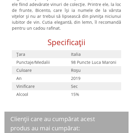
ele fiind adevărate vinuri de colecție. Printre ele, la loc
de frunte, Bicento, care își ia numele de la vârsta
vițelor și nu ar trebui să lipsească din pivnița niciunui
iubitor de vin. Cutia elegantă, din lemn, îl recomandă
pentru un cadou rafinat.
Specificații
Țara
Italia
Punctaje/Medalii
98 Puncte Luca Maroni
Culoare
Roşu
An
2019
Vinificare
Sec
Alcool
15%
Clienții care au cumpărat acest
produs au mai cumpărat: