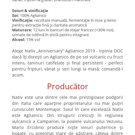
Soiuri & vinificație
Soi:
100% Aglianico
Vinificație:
recoltare manuală, fermentație în inox și lemn
pentru extracție fină și claritate aromatică
Maturare:
12 luni în baricuri de stejar francez (≈30% noi),
urmate de odihnă în sticlă pentru integrare
Alcool:
15% vol
Alege Nativ „Anniversary” Aglianico 2019 - Irpinia DOC
dacă îți dorești un Aglianico de pe sol vulcanic cu fruct
intens, taninuri catifelate și final persistent - perfect
pentru fripturi, vânat și seri lungi la masă; comandă-l
acum.
Producător
Nativ este una dintre cele mai prestigioase podgorii
din Italia care aparține proprietarului nu mai puțin
cunoscutei Montemajor. Soiul în care excelează Nativ
este Aglianico. Din strugurii crescuți în regiunea
vulcanică a Campaniei, la poalele vulcanului Vezuviu,
Mario Ercolino produce niște vinuri puternice și
bogate, cu potențial mare de păstrare, câteva dintre