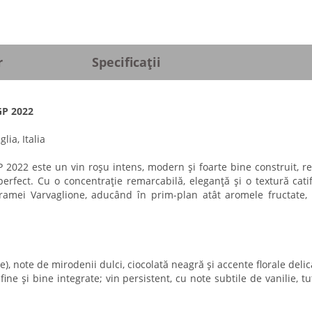
r
Specificații
GP 2022
ia, Italia
P 2022 este un vin roșu intens, modern și foarte bine construit, re
rfect. Cu o concentrație remarcabilă, eleganță și o textură catif
cramei Varvaglione, aducând în prim-plan atât aromele fructate, 
), note de mirodenii dulci, ciocolată neagră și accente florale delic
fine și bine integrate; vin persistent, cu note subtile de vanilie, tu