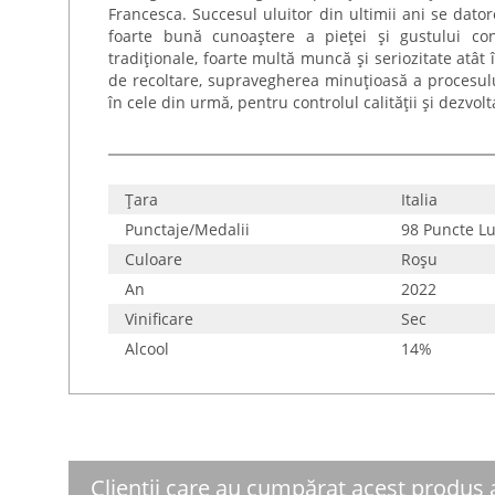
Francesca. Succesul uluitor din ultimii ani se dato
foarte bună cunoaștere a pieței și gustului co
tradiționale, foarte multă muncă și seriozitate atât î
de recoltare, supravegherea minuțioasă a procesului
în cele din urmă, pentru controlul calității și dezvo
Țara
Italia
Punctaje/Medalii
98 Puncte L
Culoare
Roşu
An
2022
Vinificare
Sec
Alcool
14%
Clienții care au cumpărat acest produs