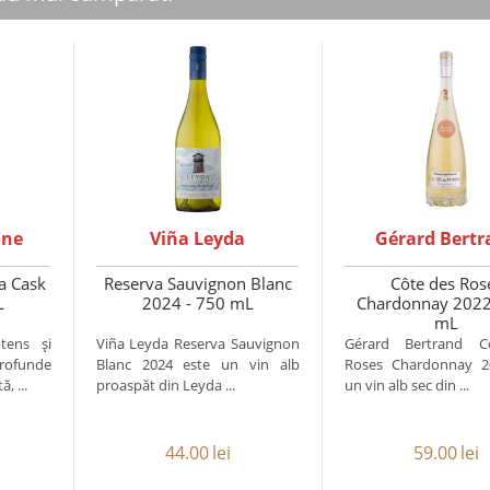
one
Viña Leyda
Gérard Bertr
ia Cask
Reserva Sauvignon Blanc
Côte des Ros
L
2024 - 750 mL
Chardonnay 2022
mL
tens și
Viña Leyda Reserva Sauvignon
Gérard Bertrand C
profunde
Blanc 2024 este un vin alb
Roses Chardonnay 2
, ...
proaspăt din Leyda ...
un vin alb sec din ...
44.00
lei
59.00
lei