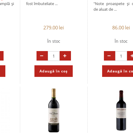
amplă și
fost îmbuteliate ...
"Note proaspete și 
de aluat de ...
279.00
lei
86.00
lei
În stoc
În stoc
ș
Adaugă în coș
Adaugă în c