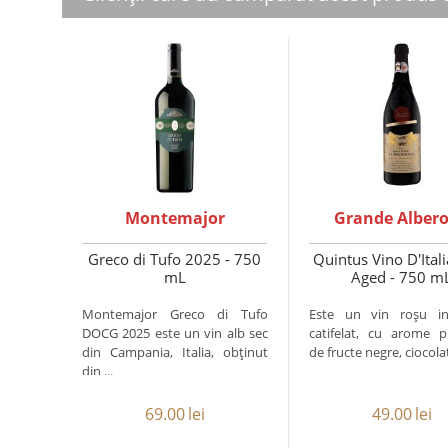
Montemajor
Grande Alber
Greco di Tufo 2025 - 750
Quintus Vino D'Ital
mL
Aged - 750 m
Montemajor Greco di Tufo
Este un vin roșu in
DOCG 2025 este un vin alb sec
catifelat, cu arome 
din Campania, Italia, obținut
de fructe negre, ciocolată
din ...
69.00
lei
49.00
lei