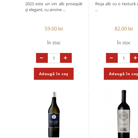
2023 este un vin alb proaspăt
Rioja alb cu o textură 
și elegant, cu arome ...
...
59.00
lei
82.00
lei
În stoc
În stoc
Adaugă în coș
Adaugă în co