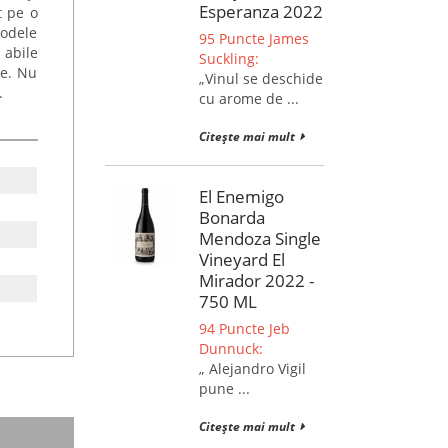
Esperanza 2022
t pe o
odele
95 Puncte James
 abile
Suckling:
ie. Nu
„Vinul se deschide
.
cu arome de ...
Citește mai mult
El Enemigo
Bonarda
Mendoza Single
Vineyard El
Mirador 2022 -
750 ML
94 Puncte Jeb
Dunnuck:
„ Alejandro Vigil
pune ...
Citește mai mult