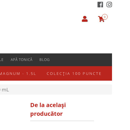
0
LE
APĂ TONICĂ
BLOG
MAGNUM - 1.5L
COLECȚIA 100 PUNCTE
0 mL
De la același
producător