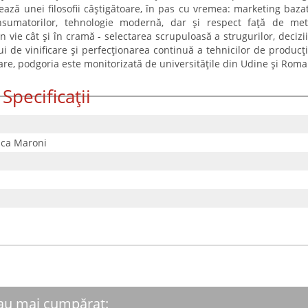
rează unei filosofii câștigătoare, în pas cu vremea: marketing baza
nsumatorilor, tehnologie modernă, dar și respect față de met
n vie cât și în cramă - selectarea scrupuloasă a strugurilor, decizii
 de vinificare și perfecționarea continuă a tehnicilor de producț
ltare, podgoria este monitorizată de universitățile din Udine și Roma
Specificații
uca Maroni
 au mai cumpărat: