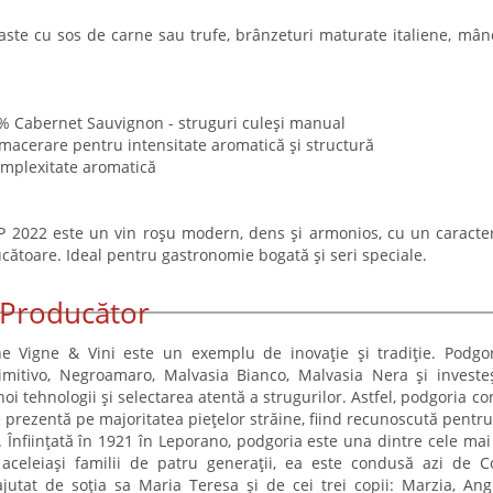
paste cu sos de carne sau trufe, brânzeturi maturate italiene, mân
0% Cabernet Sauvignon - struguri culeși manual
 macerare pentru intensitate aromatică și structură
omplexitate aromatică
GP 2022 este un vin roșu modern, dens și armonios, cu un caracter
ucătoare. Ideal pentru gastronomie bogată și seri speciale.
Producător
one Vigne & Vini este un exemplu de inovație și tradiție. Podgo
imitivo, Negroamaro, Malvasia Bianco, Malvasia Nera și investe
i noi tehnologii și selectarea atentă a strugurilor. Astfel, podgoria c
 prezentă pe majoritatea piețelor străine, fiind recunoscută pentru 
Înființată în 1921 în Leporano, podgoria este una dintre cele mai
ea aceleiași familii de patru generații, ea este condusă azi de 
ajutat de soția sa Maria Teresa și de cei trei copii: Marzia, Ang