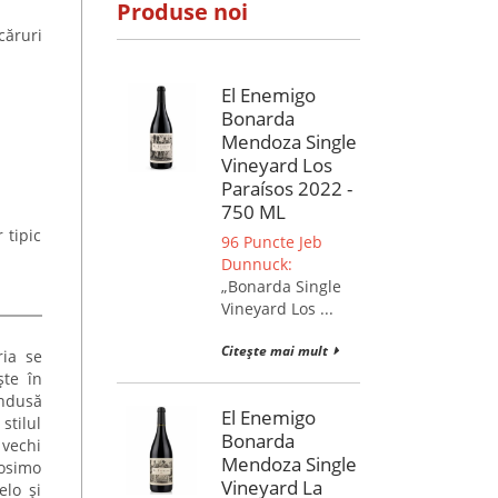
Produse noi
căruri
El Enemigo
Bonarda
Mendoza Single
Vineyard Los
Paraísos 2022 -
750 ML
 tipic
96 Puncte Jeb
Dunnuck:
„Bonarda Single
Vineyard Los ...
Citește mai mult
ria se
ște în
ondusă
El Enemigo
stilul
Bonarda
 vechi
Mendoza Single
Cosimo
Vineyard La
elo și