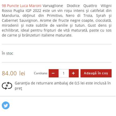
98 Puncte Luca Maroni
Varvaglione Diodice Quattro Vitigni
Rosso Puglia IGP 2022 este un vin roșu intens și catifelat din
Manduria, obținut din Primitivo, Nero di Troia, Syrah și
Cabernet Sauvignon. Arome de fructe negre coapte, ciocolată,
mirodenii și note subtile de vanilie și tutun. Gust dens și
echilibrat, ideal pentru fripturi de vită maturată, paste cu sos
de carne și brânzeturi italiene maturate.
În stoc
84.00
lei
Cantitate:
Garanția de returnare ambalaj de 0,5 lei este inclusă în
preț