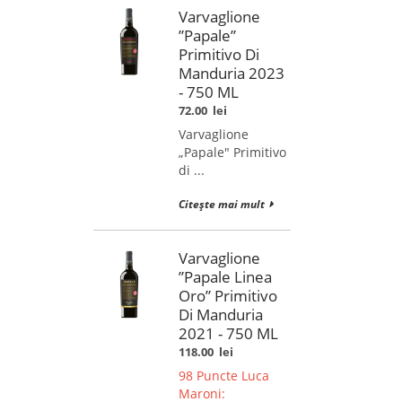
Varvaglione
”Papale”
Primitivo Di
Manduria 2023
- 750 ML
72.00
lei
Varvaglione
„Papale" Primitivo
di ...
Citește mai mult
Varvaglione
”Papale Linea
Oro” Primitivo
Di Manduria
2021 - 750 ML
118.00
lei
98 Puncte Luca
Maroni: