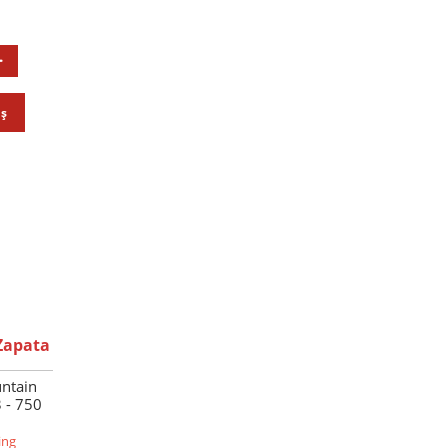
oș
Zapata
ntain
 - 750
ing