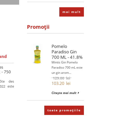
mai mult
Promoții
Pomelo
Paradiso Gin
and
700 ML - 41.8%
Mintis Gin Pomelo
es
Paradiso 700 mL este
 - 750
un gin arom...
129.00
lei
ôte des
103.20
lei
022 este
Citește mai mult
toate promoțiile