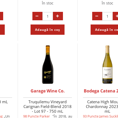
În stoc
În stoc
ș
Adaugă în coș
Adaugă în c
Garage Wine Co.
Bodega Catena 
0 mL
Truquilemu Vineyard
Catena High Mou
Carignan Field-Blend 2018
Chardonnay 2023
- Lot 97 - 750 mL
mL
ng
„Un
98 Puncte Parker
"În 2018, au
93 Puncte James Suckl