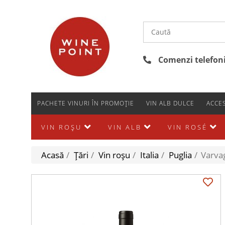
Comenzi telefonic
PACHETE VINURI ÎN PROMOȚIE
VIN ALB DULCE
ACCES
VIN ROȘU
VIN ALB
VIN ROSÉ
Acasă
/
Țări
/
Vin roșu
/
Italia
/
Puglia
/
Varva