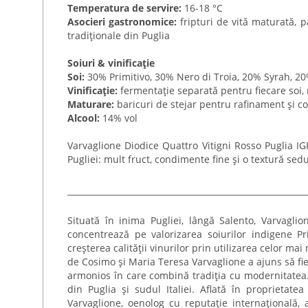
Temperatura de servire:
16-18 °C
Asocieri gastronomice:
fripturi de vită maturată, 
tradiționale din Puglia
Soiuri & vinificație
Soi:
30% Primitivo, 30% Nero di Troia, 20% Syrah, 2
Vinificație:
fermentație separată pentru fiecare soi,
Maturare:
baricuri de stejar pentru rafinament și c
Alcool:
14% vol
Varvaglione Diodice Quattro Vitigni Rosso Puglia I
Pugliei: mult fruct, condimente fine și o textură sed
Situată în inima Pugliei, lângă Salento, Varvagli
concentrează pe valorizarea soiurilor indigene Pr
creșterea calității vinurilor prin utilizarea celor ma
de Cosimo și Maria Teresa Varvaglione a ajuns să fie
armonios în care combină tradiția cu modernitatea. 
din Puglia și sudul Italiei. Aflată în proprietat
Varvaglione, oenolog cu reputație internațională, 