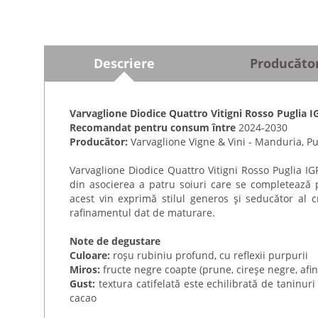
Descriere
Producăto
Varvaglione Diodice Quattro Vitigni Rosso Puglia I
Recomandat pentru consum între
2024-2030
Producător:
Varvaglione Vigne & Vini - Manduria, Pugl
Varvaglione Diodice Quattro Vitigni Rosso Puglia IG
din asocierea a patru soiuri care se completează pe
acest vin exprimă stilul generos și seducător al 
rafinamentul dat de maturare.
Note de degustare
Culoare:
roșu rubiniu profund, cu reflexii purpurii
Miros:
fructe negre coapte (prune, cireșe negre, afine
Gust:
textura catifelată este echilibrată de taninuri 
cacao