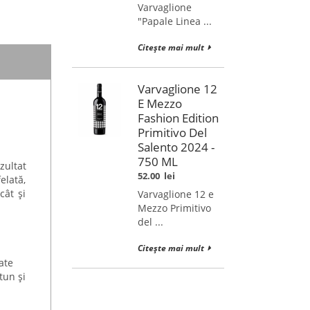
Varvaglione
"Papale Linea ...
Citește mai mult
Varvaglione 12
E Mezzo
Fashion Edition
Primitivo Del
Salento 2024 -
750 ML
zultat
52.00
lei
elată,
cât și
Varvaglione 12 e
Mezzo Primitivo
del ...
Citește mai mult
ate
tun și