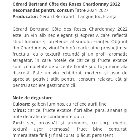
Gérard Bertrand Côte des Roses Chardonnay 2022
Recomandat pentru consum între
2024-2027
Producător:
Gérard Bertrand - Languedoc, Franța
Gérard Bertrand Côte des Roses Chardonnay 2022
este un vin alb sec elegant și expresiv, care reflectă
stilul luminos și prietenos al sudului Franței. Obținut
din Chardonnay, vinul îmbină foarte bine prospețimea
fructului cu o textură rotundă și un profil aromatic
atrăgător, în care notele de citrice și fructe exotice
sunt completate de accente florale și o tușă minerală
discretă. Este un vin echilibrat, modern și ușor de
apreciat, potrivit atât pentru consum relaxat, cât și
pentru asociere gastronomică.
Note de degustare
Culoare:
galben luminos, cu reflexe aurii fine
Miros:
citrice, fructe exotice, flori albe, pară, ananas și
note delicate de condimente dulci
Gust:
sec, proaspăt și armonios, cu corp mediu,
textură ușor cremoasă, fruct bine conturat,
mineralitate fină și final curat, plăcut, persistent