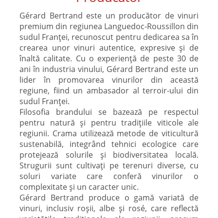
Gérard Bertrand
este un producător de vinuri
premium din regiunea Languedoc-Roussillon din
sudul Franței, recunoscut pentru dedicarea sa în
crearea unor vinuri autentice, expresive și de
înaltă calitate. Cu o experiență de peste 30 de
ani în industria vinului, Gérard Bertrand este un
lider în promovarea vinurilor din această
regiune, fiind un ambasador al terroir-ului din
sudul Franței.
Filosofia brandului se bazează pe respectul
pentru natură și pentru tradițiile viticole ale
regiunii. Crama utilizează metode de viticultură
sustenabilă, integrând tehnici ecologice care
protejează solurile și biodiversitatea locală.
Strugurii sunt cultivați pe terenuri diverse, cu
soluri variate care conferă vinurilor o
complexitate și un caracter unic.
Gérard Bertrand produce o gamă variată de
vinuri, inclusiv roșii, albe și rosé, care reflectă