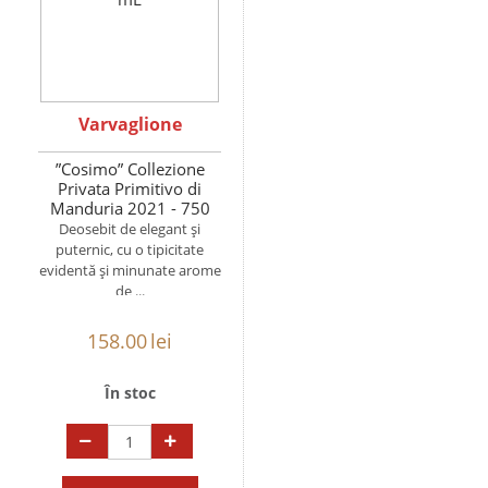
Varvaglione
”Cosimo” Collezione
Privata Primitivo di
Manduria 2021 - 750
mL
Deosebit de elegant și
puternic, cu o tipicitate
evidentă și minunate arome
de ...
158.00
lei
În stoc