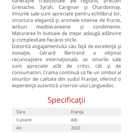
varietățile tradiționale ale regiunii, precum
Grenache, Syrah, Carignan și Chardonnay.
Vinurile sale sunt apreciate pentru echilibrul lor,
structura elegantă și aromele intense de fructe,
ierburi mediteraneene și condimente.
Maturarea în butoaie de stejar adaugă adâncire
și complexitate fiecărei sticle.
Datorită angajamentului său față de excelență și
inovație, Gérard Bertrand a obținut
recunoaștere internațională, iar vinurile sale
sunt apreciate atât de critici, cât și de
consumatori. Crama continuă să fie un simbol al
vinurilor de calitate din sudul Franței, oferind o
experiență autentică a terroir-ului Languedoc.
Specificații
Țara
Franţa
Culoare
Alb
An
2022