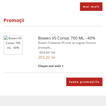
mai mult
Promoții
Bowen VS Coniac 700 ML - 40%
Bowen Chabasse VS este un cognac francez
proaspăt...
254.00
lei
203.20
lei
Citește mai mult
toate promoțiile