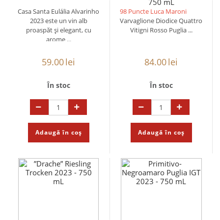
750 mL
Casa Santa Eulália Alvarinho
98 Puncte Luca Maroni
2023 este un vin alb
Varvaglione Diodice Quattro
proaspăt și elegant, cu
Vitigni Rosso Puglia ...
arome ...
59.00
lei
84.00
lei
În stoc
În stoc
Adaugă în coș
Adaugă în coș