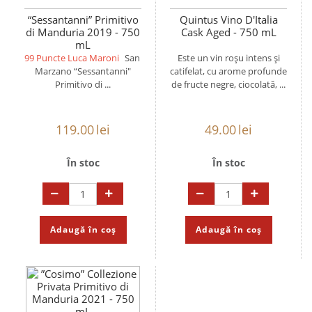
“Sessantanni” Primitivo
Quintus Vino D'Italia
di Manduria 2019 - 750
Cask Aged - 750 mL
mL
99 Puncte Luca Maroni
San
Este un vin roșu intens și
Marzano “Sessantanni"
catifelat, cu arome profunde
Primitivo di ...
de fructe negre, ciocolată, ...
119.00
lei
49.00
lei
În stoc
În stoc
Adaugă în coș
Adaugă în coș