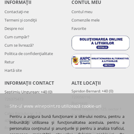
INFORMAȚII
CONTUL MEU
Contactați-ne
Contul meu
Termeni și condiții
Comenzile mele
Despre noi
Favorite
Cum cumpăr?
Cum se livrează?
Politica de confidenţialitate
Retur
Hartă site
INFORMAȚII CONTACT
ALTE LOCAȚII
Spiridon Bernard: +40 (0)
Septimiu Ungurean: +40 (0)
720056116
726375473
București
Site-ul www.winepoint.ro utilizează cookie-uri
Sediul central – Cluj-Napoca
Aleea Teișani nr. 125, sector 1
Calea Baciului nr. 1-3
România
Pentru a asigura bună funcționare a site-ului nostru, pentru a
400230 Cluj-Napoca
îmbunătăți utilizarea și funcționalitatea acestuia, pentru a
Dan Tivdă: +40 (0) 771154786
România
personaliza conținutul și anunțurile și pentru a analiza traficul,
Calea Martirilor Nr. 89A