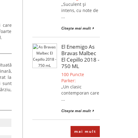
„Suculent și
intens, cu note de
...
i care
Citește mai mult
foarte
l.
El Enemigo As
Bravas Malbec
El Cepillo 2018 -
ituată
750 ML
inară,
100 Puncte
rat la
Parker:
i sunt
„Un clasic
ârziu,
contemporan care
...
Citește mai mult
mai mult