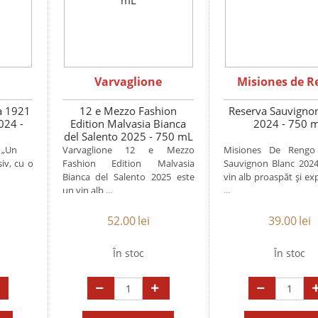
Varvaglione
Misiones de R
a 1921
12 e Mezzo Fashion
Reserva Sauvigno
024 -
Edition Malvasia Bianca
2024 - 750 
del Salento 2025 - 750 mL
„Un
Varvaglione 12 e Mezzo
Misiones De Rengo
siv, cu o
Fashion Edition Malvasia
Sauvignon Blanc 202
Bianca del Salento 2025 este
vin alb proaspăt și ex
un vin alb ...
...
52.00
lei
39.00
lei
În stoc
În stoc