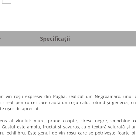
r
Specificații
 vin roșu expresiv din Puglia, realizat din Negroamaro, unul 
in creat pentru cei care caută un roșu cald, rotund și generos, cu
rte ușor de apreciat.
tens al vinului: mure, prune coapte, cireșe negre, smochine c
 Gustul este amplu, fructat și savuros, cu o textură velurată și un
tru echilibru. Este genul de vin roșu care se potrivește foarte b