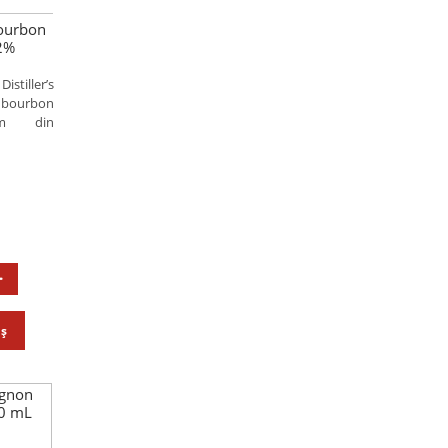
Bourbon
2%
stiller’s
bourbon
um din
oș