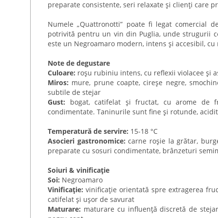
preparate consistente, seri relaxate și clienți care p
Numele „Quattronotti” poate fi legat comercial de
potrivită pentru un vin din Puglia, unde strugurii c
este un Negroamaro modern, intens și accesibil, cu m
Note de degustare
Culoare:
roșu rubiniu intens, cu reflexii violacee și 
Miros:
mure, prune coapte, cireșe negre, smochine
subtile de stejar
Gust:
bogat, catifelat și fructat, cu arome de
condimentate. Taninurile sunt fine și rotunde, acidita
Temperatură de servire:
15-18 °C
Asocieri gastronomice:
carne roșie la grătar, burg
preparate cu sosuri condimentate, brânzeturi semi
Soiuri & vinificație
Soi:
Negroamaro
Vinificație:
vinificație orientată spre extragerea fruc
catifelat și ușor de savurat
Maturare:
maturare cu influență discretă de stejar