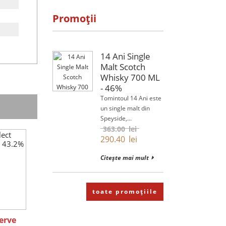
Promoții
14 Ani Single
Malt Scotch
Whisky 700 ML
- 46%
Tomintoul 14 Ani este
un single malt din
Speyside,...
363.00
lei
290.40
lei
Citește mai mult
toate promoțiile
erve