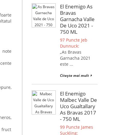
El Enemigo As
Bravas
foarte
Garnacha Valle
ltatul
De Uco 2021 -
750 ML
97 Puncte Jeb
Dunnuck:
i note
„As Bravas
Garnacha 2021
cente
este ...
Citește mai mult
epure,
El Enemigo
Malbec Valle De
Uco Gualtallary
As Bravas 2017
neros,
- 750 ML
99 Puncte James
 fruct
Suckling: