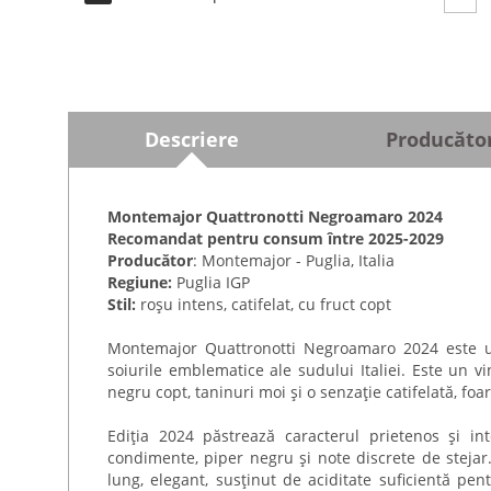
Descriere
Producăto
Montemajor Quattronotti Negroamaro 2024
Recomandat pentru consum între 2025-2029
Producător
: Montemajor - Puglia, Italia
Regiune:
Puglia IGP
Stil:
roșu intens, catifelat, cu fruct copt
Montemajor Quattronotti Negroamaro 2024 este un
soiurile emblematice ale sudului Italiei. Este un v
negru copt, taninuri moi și o senzație catifelată, foa
Ediția 2024 păstrează caracterul prietenos și in
condimente, piper negru și note discrete de stejar.
lung, elegant, susținut de aciditate suficientă pen