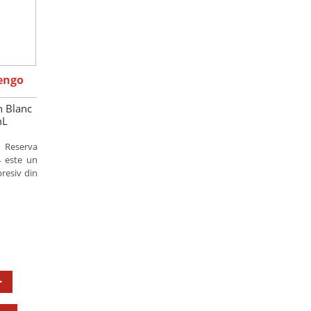
engo
n Blanc
mL
 Reserva
4 este un
presiv din