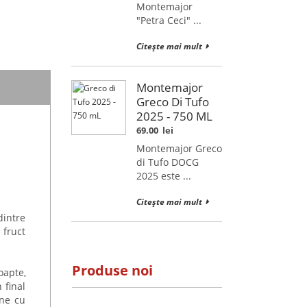
Montemajor
"Petra Ceci" ...
Citește mai mult
Montemajor
Greco Di Tufo
2025 - 750 ML
69.00
lei
Montemajor Greco
di Tufo DOCG
2025 este ...
Citește mai mult
dintre
 fruct
Produse noi
oapte,
 final
ine cu