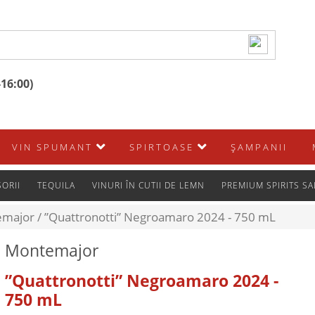
-16:00)
VIN SPUMANT
SPIRTOASE
ŞAMPANII
ORII
TEQUILA
VINURI ÎN CUTII DE LEMN
PREMIUM SPIRITS SA
major /
”Quattronotti” Negroamaro 2024 - 750 mL
Montemajor
”Quattronotti” Negroamaro 2024 -
750 mL