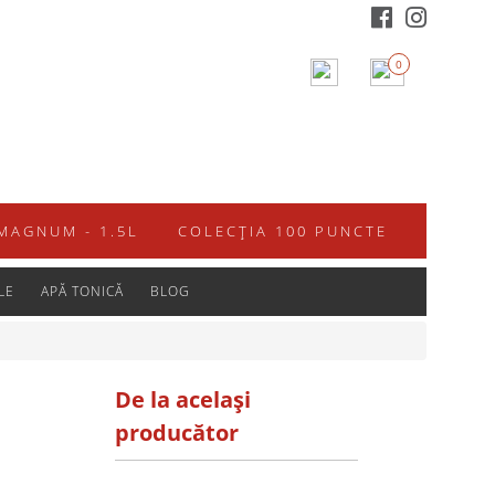
0
MAGNUM - 1.5L
COLECȚIA 100 PUNCTE
LE
APĂ TONICĂ
BLOG
De la același
producător