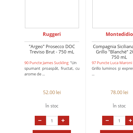
Ruggeri
Montedidio
"Argeo" Prosecco DOC
Compagnia Sicilian
Treviso Brut - 750 mL
Grillo "Blanchè" 2
750 mL
90 Puncte James Suckling
"Un
97 Puncte Luca Maroni
spumant proaspăt, fructat, cu
Grillo luminos și expre
arome de ...
...
52.00
lei
78.00
lei
În stoc
În stoc