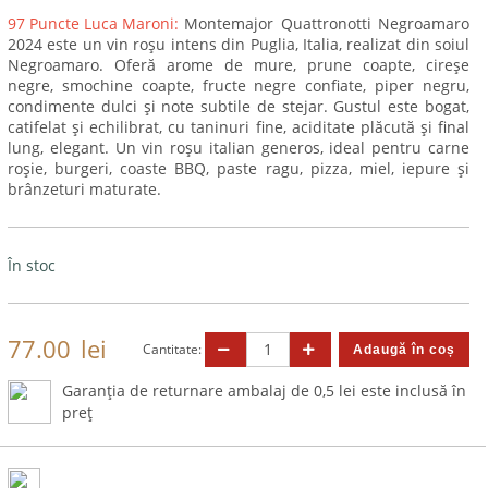
97 Puncte Luca Maroni:
Montemajor Quattronotti Negroamaro
2024 este un vin roșu intens din Puglia, Italia, realizat din soiul
Negroamaro. Oferă arome de mure, prune coapte, cireșe
negre, smochine coapte, fructe negre confiate, piper negru,
condimente dulci și note subtile de stejar. Gustul este bogat,
catifelat și echilibrat, cu taninuri fine, aciditate plăcută și final
lung, elegant. Un vin roșu italian generos, ideal pentru carne
roșie, burgeri, coaste BBQ, paste ragu, pizza, miel, iepure și
brânzeturi maturate.
În stoc
77.00
lei
Cantitate:
Garanția de returnare ambalaj de 0,5 lei este inclusă în
preț