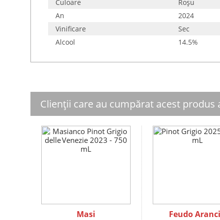
Culoare
Roşu
An
2024
Vinificare
Sec
Alcool
14.5%
Clienții care au cumpărat acest produs
Masi
Feudo Aranc