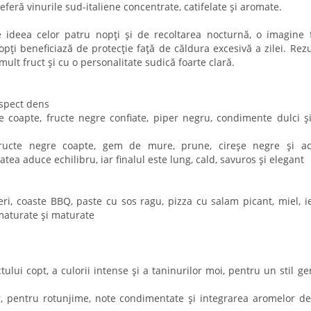
referă vinurile sud-italiene concentrate, catifelate și aromate.
 ideea celor patru nopți și de recoltarea nocturnă, o imagine 
opți beneficiază de protecție față de căldura excesivă a zilei. Rezu
ult fruct și cu o personalitate sudică foarte clară.
aspect dens
 coapte, fructe negre confiate, piper negru, condimente dulci ș
 fructe negre coapte, gem de mure, prune, cireșe negre și ac
tea aduce echilibru, iar finalul este lung, cald, savuros și elegant
eri, coaste BBQ, paste cu sos ragu, pizza cu salam picant, miel, i
maturate și maturate
tului copt, a culorii intense și a taninurilor moi, pentru un stil ge
, pentru rotunjime, note condimentate și integrarea aromelor de