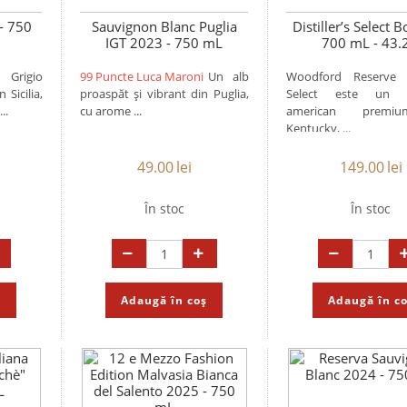
- 750
Sauvignon Blanc Puglia
Distiller’s Select 
IGT 2023 - 750 mL
700 mL - 43.
 Grigio
99 Puncte Luca Maroni
Un alb
Woodford Reserve Di
 Sicilia,
proaspăt și vibrant din Puglia,
Select este un 
..
cu arome ...
american premi
Kentucky, ...
49.00
lei
149.00
lei
În stoc
În stoc
ș
Adaugă în coș
Adaugă în c