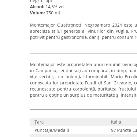
negru copt
Alcool:
14,5% vol
Volum:
750 mL
Montemajor Quattronotti Negroamaro 2024 este un v
apreciază stilul generos al vinurilor din Puglia. Fr
potrivit pentru gastronomie, dar și pentru consum re
Montemajor este proprietatea unui renumit oenolog, 
în Campania, cei doi soți au cumpărat, în timp, mai 
vițe vechi și un potențial formidabil. Mario Ercoli
cunoscuta lor proprietate Feudi di San Gregorio, 
recunoscute pentru corpolență, puritatea fructului 
pentru a obține un surplus de maturitate și intensitat
Țara
Italia
Punctaje/Medalii
97 Puncte L