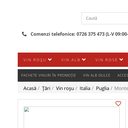
Comenzi telefonice: 0726 375 473 (L-V 09:00
VIN ROȘU
VIN ALB
VIN ROSÉ
PACHETE VINURI ÎN PROMOȚIE
VIN ALB DULCE
ACCES
Acasă
/
Țări
/
Vin roșu
/
Italia
/
Puglia
/
Monte