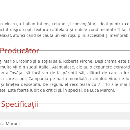
in roșu italian intens, rotund și convingător, ideal pentru ce
uctul negru copt, textura catifelată și notele condimentate îl fac 
laxat, atunci când se caută un vin roșu plin, accesibil și memorabi
Producător
Mario Ercolino și a soției sale, Roberta Pirone. Deși crama este s
multe vii din sudul Italiei. Atent alese, ele au o expunere extraord
no a învățat să facă vin de la părinții săi, alături de care a luc
cea care a pus Campania pe harta mondială a vinului. Vinurile lu
și finețea deosebită. De regulă, el recoltează cu 7 - 10 zile mai t
e. Este foarte iubit de critici și, în special, de Luca Maroni.
Specificații
uca Maroni