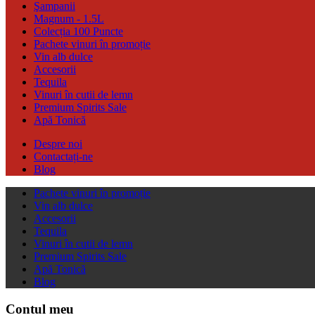
Şampanii
Magnum - 1.5L
Colecția 100 Puncte
Pachete vinuri în promoție
Vin alb dulce
Accesorii
Tequila
Vinuri în cutii de lemn
Premium Spirits Sale
Apă Tonică
Despre noi
Contactați-ne
Blog
Pachete vinuri în promoție
Vin alb dulce
Accesorii
Tequila
Vinuri în cutii de lemn
Premium Spirits Sale
Apă Tonică
Blog
Contul meu