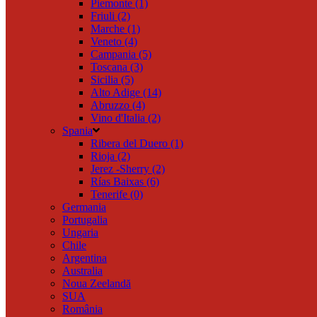
Piemonte (1)
Friuli (2)
Marche (1)
Veneto (4)
Campania (5)
Toscana (3)
Sicilia (5)
Alto Adige (14)
Abruzzo (4)
Vino d'Italia (2)
Spania
Ribera del Duero (1)
Rioja (2)
Jerez -Sherry (2)
Rías Baixas (6)
Tenerife (0)
Germania
Portugalia
Ungaria
Chile
Argentina
Australia
Noua Zeelandă
SUA
România