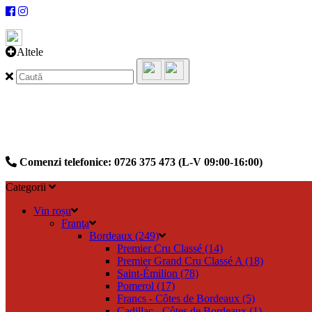
Altele
Comenzi telefonice: 0726 375 473 (L-V 09:00-16:00)
Categorii
Vin roșu
Franţa
Bordeaux (249)
Premier Cru Classé (14)
Premier Grand Cru Classé A (18)
Saint-Émilion (78)
Pomerol (17)
Francs - Côtes de Bordeaux (5)
Cadillac - Côtes de Bordeaux (1)