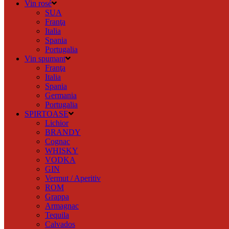
Vin rosé
SUA
Franţa
Italia
Spania
Portugalia
Vin spumant
Franţa
Italia
Spania
Germania
Portugalia
SPIRTOASE
Lichior
BRANDY
Cognac
WHISKY
VODKA
GIN
Vermut / Aperitiv
ROM
Grappa
Armagnac
Tequila
Calvados