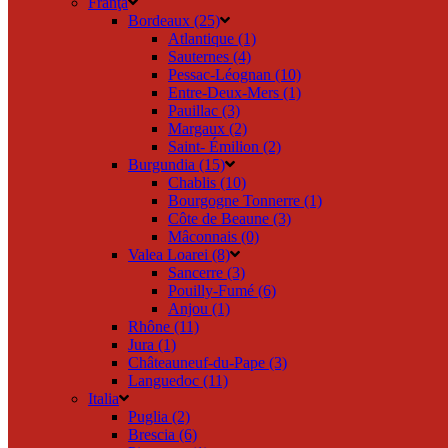
Franţa
Bordeaux (25)
Atlantique (1)
Sauternes (4)
Pessac-Léognan (10)
Entre-Deux-Mers (1)
Pauillac (3)
Margaux (2)
Saint- Émilion (2)
Burgundia (15)
Chablis (10)
Bourgogne Tonnerre (1)
Côte de Beaune (3)
Mâconnais (0)
Valea Loarei (8)
Sancerre (3)
Pouilly-Fumé (6)
Anjou (1)
Rhône (11)
Jura (1)
Châteauneuf-du-Pape (3)
Languedoc (11)
Italia
Puglia (2)
Brescia (6)