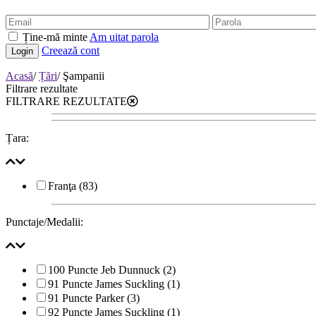
Ține-mă minte
Am uitat parola
Creează cont
Login
Acasă
/
Țări
/
Şampanii
Filtrare rezultate
FILTRARE REZULTATE
Țara:
Franţa
(83)
Punctaje/Medalii:
100 Puncte Jeb Dunnuck
(2)
91 Puncte James Suckling
(1)
91 Puncte Parker
(3)
92 Puncte James Suckling
(1)