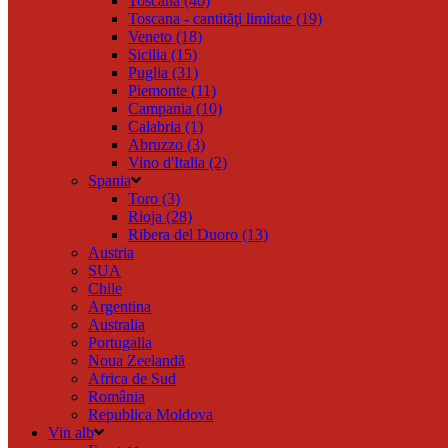
Toscana (40)
Toscana - cantităţi limitate (19)
Veneto (18)
Sicilia (15)
Puglia (31)
Piemonte (11)
Campania (10)
Calabria (1)
Abruzzo (3)
Vino d'Italia (2)
Spania
Toro (3)
Rioja (28)
Ribera del Duoro (13)
Austria
SUA
Chile
Argentina
Australia
Portugalia
Noua Zeelandă
Africa de Sud
România
Republica Moldova
Vin alb