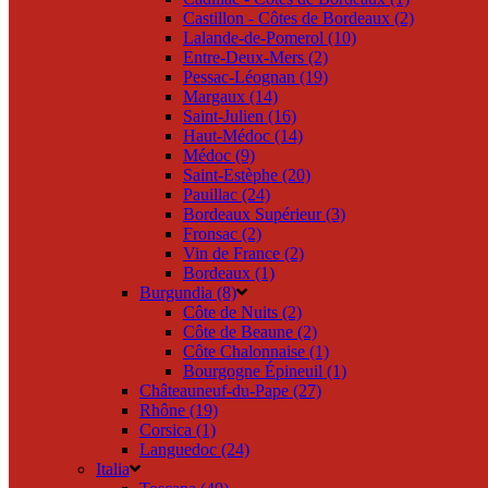
Castillon - Côtes de Bordeaux (2)
Lalande-de-Pomerol (10)
Entre-Deux-Mers (2)
Pessac-Léognan (19)
Margaux (14)
Saint-Julien (16)
Haut-Médoc (14)
Médoc (9)
Saint-Estèphe (20)
Pauillac (24)
Bordeaux Supérieur (3)
Fronsac (2)
Vin de France (2)
Bordeaux (1)
Burgundia (8)
Côte de Nuits (2)
Côte de Beaune (2)
Côte Chalonnaise (1)
Bourgogne Épineuil (1)
Châteauneuf-du-Pape (27)
Rhône (19)
Corsica (1)
Languedoc (24)
Italia