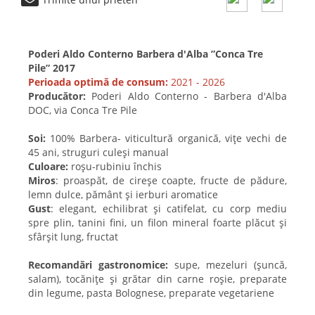
Poderi Aldo Conterno Barbera d'Alba ”Conca Tre
Pile”
2017
Perioada optimă de consum:
2021 - 2026
Producător:
Poderi Aldo Conterno - Barbera d'Alba
DOC, via Conca Tre Pile
Soi:
100% Barbera- viticultură organică, vițe vechi de
45 ani, struguri culeși manual
Culoare:
roșu-rubiniu închis
Miros
: proaspăt, de cireșe coapte, fructe de pădure,
lemn dulce, pământ și ierburi aromatice
Gust
: elegant, echilibrat și catifelat, cu corp mediu
spre plin, tanini fini, un filon mineral foarte plăcut și
sfârșit lung, fructat
Recomandări gastronomice:
supe, mezeluri (șuncă,
salam), tocănițe și grătar din carne roșie, preparate
din legume, pasta Bolognese, preparate vegetariene