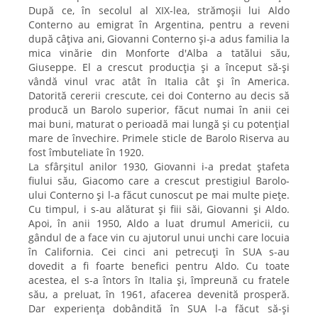
După ce, în secolul al XIX-lea, strămoșii lui Aldo
Conterno au emigrat în Argentina, pentru a reveni
după câțiva ani, Giovanni Conterno și-a adus familia la
mica vinărie din Monforte d'Alba a tatălui său,
Giuseppe. El a crescut producția și a început să-și
vândă vinul vrac atât în Italia cât și în America.
Datorită cererii crescute, cei doi Conterno au decis să
producă un Barolo superior, făcut numai în anii cei
mai buni, maturat o perioadă mai lungă și cu potențial
mare de învechire. Primele sticle de Barolo Riserva au
fost îmbuteliate în 1920.
La sfârșitul anilor 1930, Giovanni i-a predat ștafeta
fiului său, Giacomo care a crescut prestigiul Barolo-
ului Conterno și l-a făcut cunoscut pe mai multe piețe.
Cu timpul, i s-au alăturat și fiii săi, Giovanni și Aldo.
Apoi, în anii 1950, Aldo a luat drumul Americii, cu
gândul de a face vin cu ajutorul unui unchi care locuia
în California. Cei cinci ani petrecuți în SUA s-au
dovedit a fi foarte benefici pentru Aldo. Cu toate
acestea, el s-a întors în Italia și, împreună cu fratele
său, a preluat, în 1961, afacerea devenită prosperă.
Dar experiența dobândită în SUA l-a făcut să-și