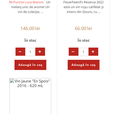
99 Puncte Luca Maroni
Un
Feuerheerd’s Reserva 2022
melanj unic de arome! Un
este un vin roșu catifelat și
vin de colecție, ...
intens din Douro, cu ...
146.00
lei
66.00
lei
În stoc
În stoc
Adaugă în coș
Adaugă în coș