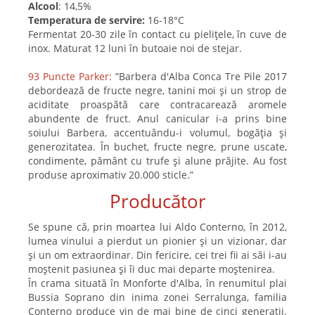
Alcool
: 14,5%
Temperatura de servire:
16-18°C
Fermentat 20-30 zile în contact cu pielițele, în cuve de
inox. Maturat 12 luni în butoaie noi de stejar.
93 Puncte Parker:
”Barbera d'Alba Conca Tre Pile 2017
debordează de fructe negre, tanini moi și un strop de
aciditate proaspătă care contracarează aromele
abundente de fruct. Anul canicular i-a prins bine
soiului Barbera, accentuându-i volumul, bogăția și
generozitatea. În buchet, fructe negre, prune uscate,
condimente, pământ cu trufe și alune prăjite. Au fost
produse aproximativ 20.000 sticle.”
Producător
Se spune că, prin moartea lui Aldo Conterno, în 2012,
lumea vinului a pierdut un pionier și un vizionar, dar
și un om extraordinar. Din fericire, cei trei fii ai săi i-au
moștenit pasiunea și îi duc mai departe moștenirea.
În crama situată în Monforte d'Alba, în renumitul plai
Bussia Soprano din inima zonei Serralunga, familia
Conterno produce vin de mai bine de cinci generații.