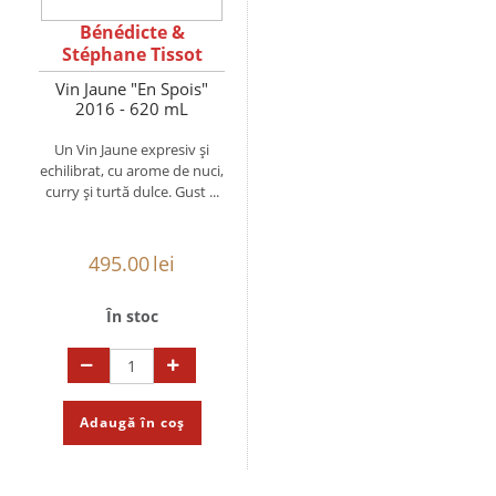
Bénédicte &
Stéphane Tissot
Vin Jaune "En Spois"
2016 - 620 mL
Un Vin Jaune expresiv și
echilibrat, cu arome de nuci,
curry și turtă dulce. Gust ...
495.00
lei
În stoc
Adaugă în coș