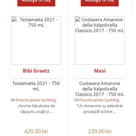
Adaugă în coș
Adaugă în coș
Bibi Graetz
Masi
Testamatta 2021 - 750
Costasera Amarone
mL
della Valpolicella
Classico 2017 - 750 mL
98 Puncte James Suckling
94 Puncte James Suckling
„Arome fabuloase de
"Un Amarone cu adevărat
căpșuni, coajă și ...
proaspăt și bine ...
420.00
lei
239.00
lei