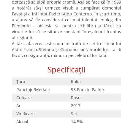
dorească să aibă propria cramă. Așa se face că în 1969
a hotărât să-și urmeze visul: a cumpărat domeniul
Favot și a înființat Poderi Aldo Conterno. În scurt timp,
a ajuns să fie considerat cel mai talentat enolog din
Piemonte - obsesia sa pentru echilibru a făcut ca
vinurile lui să se situeze constant în eșalonul fruntaș
al regiunii.
Astăzi, afacerea este administrată de cei trei fii ai lui
Aldo: Franco, Stefano și Giacomo, iar vinurile lor, l-ar fi
făcut, cu siguranță, mândru pe celebrul lor tată.
Specificații
Țara
Italia
Punctaje/Medalii
93 Puncte Parker
Culoare
Roşu
An
2017
Vinificare
Sec
Alcool
14.5%