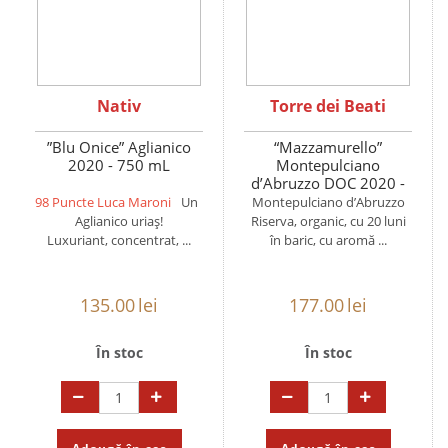
Nativ
Torre dei Beati
”Blu Onice” Aglianico
“Mazzamurello”
2020 - 750 mL
Montepulciano
d’Abruzzo DOC 2020 -
750 mL
98 Puncte Luca Maroni
Un
Montepulciano d’Abruzzo
Aglianico uriaș!
Riserva, organic, cu 20 luni
Luxuriant, concentrat, ...
în baric, cu aromă ...
135.00
lei
177.00
lei
În stoc
În stoc