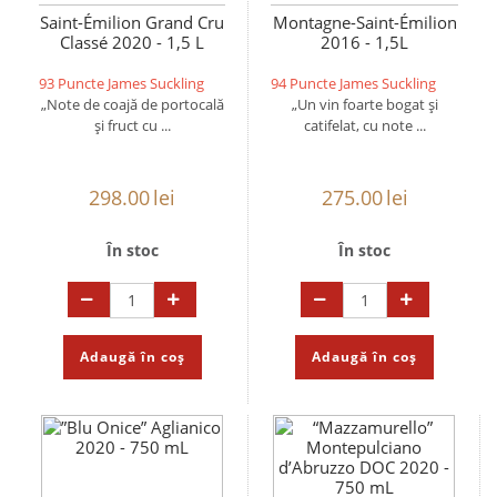
Saint-Émilion Grand Cru
Montagne-Saint-Émilion
Classé 2020 - 1,5 L
2016 - 1,5L
93 Puncte James Suckling
94 Puncte James Suckling
„Note de coajă de portocală
„Un vin foarte bogat și
și fruct cu ...
catifelat, cu note ...
298.00
lei
275.00
lei
În stoc
În stoc
Adaugă în coș
Adaugă în coș