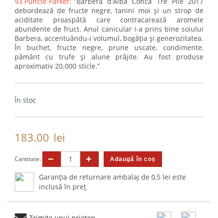
93 Puncte Parker:
”Barbera d'Alba Conca Tre Pile 2017
debordează de fructe negre, tanini moi și un strop de
aciditate proaspătă care contracarează aromele
abundente de fruct. Anul canicular i-a prins bine soiului
Barbera, accentuându-i volumul, bogăția și generozitatea.
În buchet, fructe negre, prune uscate, condimente,
pământ cu trufe și alune prăjite. Au fost produse
aproximativ 20.000 sticle.”
În stoc
183.00
lei
Cantitate:
Garanția de returnare ambalaj de 0,5 lei este
inclusă în preț
Trimite unui prieten