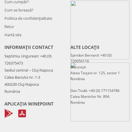
Cum cumpăr?
Cum se livrează?
Politica de confidenţialitate
Retur
Hartă site
INFORMAȚII CONTACT
ALTE LOCAȚII
Spiridon Bernard: +40 (0)
Septimiu Ungurean: +40 (0)
720056116
726375473
București
Sediul central – Cluj-Napoca
Aleea Teișani nr. 125, sector 1
Calea Baciului nr. 1-3
România
400230 Cluj-Napoca
Dan Tivdă: +40 (0) 771154786
România
Calea Martirilor Nr. 89A
România
APLICAȚIA WINEPOINT